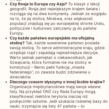
Czy Rosja to Europa czy Azja?
To klasyk z lekcji
geografii. Rosja jest największym krajem świata i
rozciąga się na dwa kontynenty. Jednak ze względu
na to, że jej stolica, Moskwa, oraz większość
populacji znajdują się po europejskiej stronie Uralu,
politycznie i kulturowo zaliczamy ją do państw
Europy.
Czy każde państwo europejskie ma oficjalną
stolicę?
Tak, każde suwerenne państwo posiada
swoją stolicę. To serce administracyjne kraju, gdzie
urzęduje rząd i zapadają najważniejsze decyzje.
Warto jednak pamiętać o ciekawostkach, jak
Szwajcaria, która formalnie nie ma stolicy w
konstytucji – Berno pełni funkcję „miasta
federalnego”, co zawsze budzi zdziwienie u
dzieciaków.
Dlaczego czasem słyszymy o innej liczbie krajów?
Organizacje międzynarodowe mają swoje własne
listy. Na przykład ONZ czy Rada Europy mogą
klasyfikować niektóre terytoria inaczej niż
podręczniki szkolne. Jeśli szukacie rzetelnej bazy do
nauki, trzymajcie się listy 47 państw – to