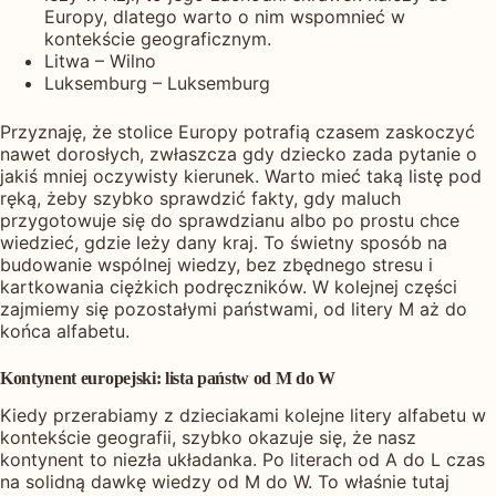
Europy, dlatego warto o nim wspomnieć w
kontekście geograficznym.
Litwa – Wilno
Luksemburg – Luksemburg
Przyznaję, że stolice Europy potrafią czasem zaskoczyć
nawet dorosłych, zwłaszcza gdy dziecko zada pytanie o
jakiś mniej oczywisty kierunek. Warto mieć taką listę pod
ręką, żeby szybko sprawdzić fakty, gdy maluch
przygotowuje się do sprawdzianu albo po prostu chce
wiedzieć, gdzie leży dany kraj. To świetny sposób na
budowanie wspólnej wiedzy, bez zbędnego stresu i
kartkowania ciężkich podręczników. W kolejnej części
zajmiemy się pozostałymi państwami, od litery M aż do
końca alfabetu.
Kontynent europejski: lista państw od M do W
Kiedy przerabiamy z dzieciakami kolejne litery alfabetu w
kontekście geografii, szybko okazuje się, że nasz
kontynent to niezła układanka. Po literach od A do L czas
na solidną dawkę wiedzy od M do W. To właśnie tutaj