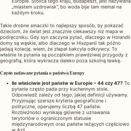
Europie. Stolica tego kraju, Budapeszt, jest nazywana
„miastem uzdrowisk”, bo woda bije tam niemal na
każdym kroku.
Takie drobne smaczki to najlepszy sposób, by pokazać
dzieciom, że świat jest znacznie ciekawszy niż mapa w
podręczniku. Gdy syn zaczyna pytać, dlaczego w Holandii
domy są wąskie, albo dlaczego w Hiszpanii tak późno
jadają kolację, wiem, że złapał bakcyla odkrywcy. To
właśnie te pytania są początkiem prawdziwej przygody z
geografią, która wykracza daleko poza szkolną ławkę.
Często zadawane pytania o państwa Europy
Ile właściwie jest państw w Europie – 44 czy 47?
To
pytanie często pada przy kuchennym stole.
Odpowiedź zależy od tego, jakiej definicji używamy.
Przyjmując szersze kryteria geograficzne i
polityczne, operujemy liczbą 47 państw.
Rozbieżności wynikają głównie z uznawania
terytoriów o ograniczonym statusie
międzynarodowym oraz państw leżących częściowo
w Azji.