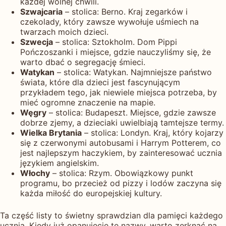
każdej wolnej chwili.
Szwajcaria
– stolica: Berno. Kraj zegarków i
czekolady, który zawsze wywołuje uśmiech na
twarzach moich dzieci.
Szwecja
– stolica: Sztokholm. Dom Pippi
Pończoszanki i miejsce, gdzie nauczyliśmy się, że
warto dbać o segregację śmieci.
Watykan
– stolica: Watykan. Najmniejsze państwo
świata, które dla dzieci jest fascynującym
przykładem tego, jak niewiele miejsca potrzeba, by
mieć ogromne znaczenie na mapie.
Węgry
– stolica: Budapeszt. Miejsce, gdzie zawsze
dobrze zjemy, a dzieciaki uwielbiają tamtejsze termy.
Wielka Brytania
– stolica: Londyn. Kraj, który kojarzy
się z czerwonymi autobusami i Harrym Potterem, co
jest najlepszym haczykiem, by zainteresować ucznia
językiem angielskim.
Włochy
– stolica: Rzym. Obowiązkowy punkt
programu, bo przecież od pizzy i lodów zaczyna się
każda miłość do europejskiej kultury.
Ta część listy to świetny sprawdzian dla pamięci każdego
ucznia. Kiedy już opanujecie te nazwy, warto zerknąć na