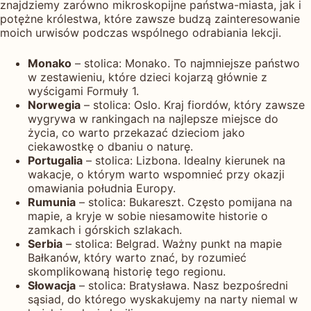
znajdziemy zarówno mikroskopijne państwa-miasta, jak i
potężne królestwa, które zawsze budzą zainteresowanie
moich urwisów podczas wspólnego odrabiania lekcji.
Monako
– stolica: Monako. To najmniejsze państwo
w zestawieniu, które dzieci kojarzą głównie z
wyścigami Formuły 1.
Norwegia
– stolica: Oslo. Kraj fiordów, który zawsze
wygrywa w rankingach na najlepsze miejsce do
życia, co warto przekazać dzieciom jako
ciekawostkę o dbaniu o naturę.
Portugalia
– stolica: Lizbona. Idealny kierunek na
wakacje, o którym warto wspomnieć przy okazji
omawiania południa Europy.
Rumunia
– stolica: Bukareszt. Często pomijana na
mapie, a kryje w sobie niesamowite historie o
zamkach i górskich szlakach.
Serbia
– stolica: Belgrad. Ważny punkt na mapie
Bałkanów, który warto znać, by rozumieć
skomplikowaną historię tego regionu.
Słowacja
– stolica: Bratysława. Nasz bezpośredni
sąsiad, do którego wyskakujemy na narty niemal w