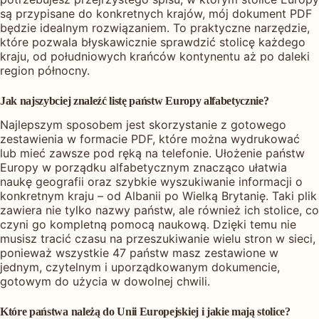
są przypisane do konkretnych krajów, mój dokument PDF
będzie idealnym rozwiązaniem. To praktyczne narzędzie,
które pozwala błyskawicznie sprawdzić stolicę każdego
kraju, od południowych krańców kontynentu aż po daleki
region północny.
Jak najszybciej znaleźć listę państw Europy alfabetycznie?
Najlepszym sposobem jest skorzystanie z gotowego
zestawienia w formacie PDF, które można wydrukować
lub mieć zawsze pod ręką na telefonie. Ułożenie państw
Europy w porządku alfabetycznym znacząco ułatwia
naukę geografii oraz szybkie wyszukiwanie informacji o
konkretnym kraju – od Albanii po Wielką Brytanię. Taki plik
zawiera nie tylko nazwy państw, ale również ich stolice, co
czyni go kompletną pomocą naukową. Dzięki temu nie
musisz tracić czasu na przeszukiwanie wielu stron w sieci,
ponieważ wszystkie 47 państw masz zestawione w
jednym, czytelnym i uporządkowanym dokumencie,
gotowym do użycia w dowolnej chwili.
Które państwa należą do Unii Europejskiej i jakie mają stolice?