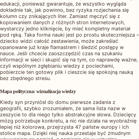
edukacji, ponieważ gwarantuje, że wszystko wygląda
dokładnie tak, jak powinno, bez ryzyka rozjechania się
kolumn czy znikających liter. Zamiast męczyć się z
kopiowaniem danych z różnych stron internetowych,
wystarczy jedno kliknięcie, by mieć kompletny materiał
pod ręką. Taka forma nauki jest po prostu skuteczniejsza –
dziecko widzi całość zestawienia, może zakreślać
opanowane już kraje flamastrem i śledzić postępy w
nauce. Jeśli chcecie zaoszczędzić czas na szukaniu
informacji w sieci i skupić się na tym, co naprawdę ważne,
czyli wspólnym zgłębianiu wiedzy z pociechami,
pobierzcie ten gotowy plik i cieszcie się spokojną nauką
bez zbędnego stresu.
Mapa polityczna: wizualizacja wiedzy
Kiedy syn przyniósł do domu pierwsze zadania z
geografii, szybko zrozumiałem, że sama lista nazw w
zeszycie to dla niego tylko abstrakcyjne słowa. Dziecięcy
mózg potrzebuje konkretu, a nic nie działa na wyobraźnię
lepiej niż kolorowa, przejrzysta 47 państw europy i ich
stolice mapa. Dzięki niej nauka przestaje być żmudnym