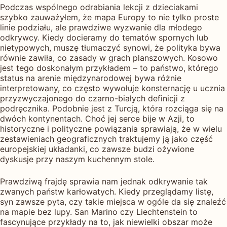
Podczas wspólnego odrabiania lekcji z dzieciakami
szybko zauważyłem, że mapa Europy to nie tylko proste
linie podziału, ale prawdziwe wyzwanie dla młodego
odkrywcy. Kiedy docieramy do tematów spornych lub
nietypowych, muszę tłumaczyć synowi, że polityka bywa
równie zawiła, co zasady w grach planszowych. Kosowo
jest tego doskonałym przykładem – to państwo, którego
status na arenie międzynarodowej bywa różnie
interpretowany, co często wywołuje konsternację u ucznia
przyzwyczajonego do czarno-białych definicji z
podręcznika. Podobnie jest z Turcją, która rozciąga się na
dwóch kontynentach. Choć jej serce bije w Azji, to
historyczne i polityczne powiązania sprawiają, że w wielu
zestawieniach geograficznych traktujemy ją jako część
europejskiej układanki, co zawsze budzi ożywione
dyskusje przy naszym kuchennym stole.
Prawdziwą frajdę sprawia nam jednak odkrywanie tak
zwanych państw karłowatych. Kiedy przeglądamy listę,
syn zawsze pyta, czy takie miejsca w ogóle da się znaleźć
na mapie bez lupy. San Marino czy Liechtenstein to
fascynujące przykłady na to, jak niewielki obszar może