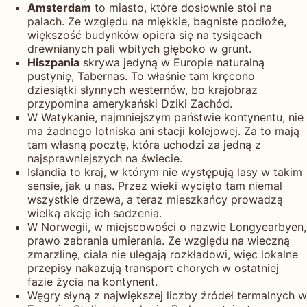
Amsterdam
to miasto, które dosłownie stoi na
palach. Ze względu na miękkie, bagniste podłoże,
większość budynków opiera się na tysiącach
drewnianych pali wbitych głęboko w grunt.
Hiszpania
skrywa jedyną w Europie naturalną
pustynię, Tabernas. To właśnie tam kręcono
dziesiątki słynnych westernów, bo krajobraz
przypomina amerykański Dziki Zachód.
W Watykanie, najmniejszym państwie kontynentu, nie
ma żadnego lotniska ani stacji kolejowej. Za to mają
tam własną pocztę, która uchodzi za jedną z
najsprawniejszych na świecie.
Islandia to kraj, w którym nie występują lasy w takim
sensie, jak u nas. Przez wieki wycięto tam niemal
wszystkie drzewa, a teraz mieszkańcy prowadzą
wielką akcję ich sadzenia.
W Norwegii, w miejscowości o nazwie Longyearbyen,
prawo zabrania umierania. Ze względu na wieczną
zmarzlinę, ciała nie ulegają rozkładowi, więc lokalne
przepisy nakazują transport chorych w ostatniej
fazie życia na kontynent.
Węgry słyną z największej liczby źródeł termalnych w