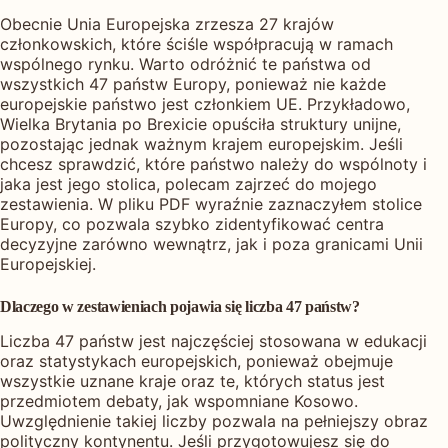
Obecnie Unia Europejska zrzesza 27 krajów
członkowskich, które ściśle współpracują w ramach
wspólnego rynku. Warto odróżnić te państwa od
wszystkich 47 państw Europy, ponieważ nie każde
europejskie państwo jest członkiem UE. Przykładowo,
Wielka Brytania po Brexicie opuściła struktury unijne,
pozostając jednak ważnym krajem europejskim. Jeśli
chcesz sprawdzić, które państwo należy do wspólnoty i
jaka jest jego stolica, polecam zajrzeć do mojego
zestawienia. W pliku PDF wyraźnie zaznaczyłem stolice
Europy, co pozwala szybko zidentyfikować centra
decyzyjne zarówno wewnątrz, jak i poza granicami Unii
Europejskiej.
Dlaczego w zestawieniach pojawia się liczba 47 państw?
Liczba 47 państw jest najczęściej stosowana w edukacji
oraz statystykach europejskich, ponieważ obejmuje
wszystkie uznane kraje oraz te, których status jest
przedmiotem debaty, jak wspomniane Kosowo.
Uwzględnienie takiej liczby pozwala na pełniejszy obraz
polityczny kontynentu. Jeśli przygotowujesz się do