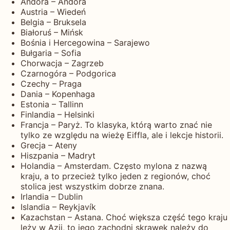
Andora – Andora
Austria – Wiedeń
Belgia – Bruksela
Białoruś – Mińsk
Bośnia i Hercegowina – Sarajewo
Bułgaria – Sofia
Chorwacja – Zagrzeb
Czarnogóra – Podgorica
Czechy – Praga
Dania – Kopenhaga
Estonia – Tallinn
Finlandia – Helsinki
Francja – Paryż. To klasyka, którą warto znać nie
tylko ze względu na wieżę Eiffla, ale i lekcje historii.
Grecja – Ateny
Hiszpania – Madryt
Holandia – Amsterdam. Często mylona z nazwą
kraju, a to przecież tylko jeden z regionów, choć
stolica jest wszystkim dobrze znana.
Irlandia – Dublin
Islandia – Reykjavík
Kazachstan – Astana. Choć większa część tego kraju
leży w Azji, to jego zachodni skrawek należy do