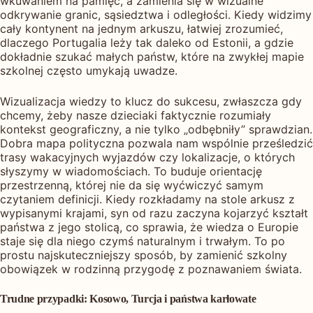
wkuwaniem na pamięć, a zamienia się w wizualne
odkrywanie granic, sąsiedztwa i odległości. Kiedy widzimy
cały kontynent na jednym arkuszu, łatwiej zrozumieć,
dlaczego Portugalia leży tak daleko od Estonii, a gdzie
dokładnie szukać małych państw, które na zwykłej mapie
szkolnej często umykają uwadze.
Wizualizacja wiedzy to klucz do sukcesu, zwłaszcza gdy
chcemy, żeby nasze dzieciaki faktycznie rozumiały
kontekst geograficzny, a nie tylko „odbębniły” sprawdzian.
Dobra mapa polityczna pozwala nam wspólnie prześledzić
trasy wakacyjnych wyjazdów czy lokalizacje, o których
słyszymy w wiadomościach. To buduje orientację
przestrzenną, której nie da się wyćwiczyć samym
czytaniem definicji. Kiedy rozkładamy na stole arkusz z
wypisanymi krajami, syn od razu zaczyna kojarzyć kształt
państwa z jego stolicą, co sprawia, że wiedza o Europie
staje się dla niego czymś naturalnym i trwałym. To po
prostu najskuteczniejszy sposób, by zamienić szkolny
obowiązek w rodzinną przygodę z poznawaniem świata.
Trudne przypadki: Kosowo, Turcja i państwa karłowate