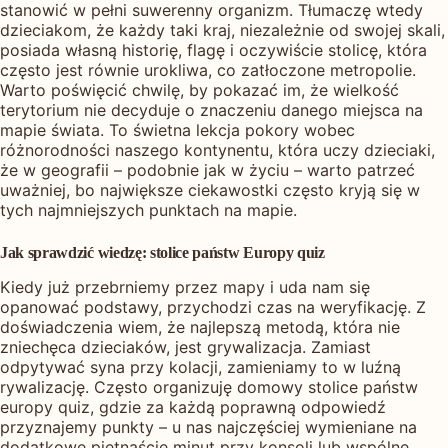
stanowić w pełni suwerenny organizm. Tłumaczę wtedy
dzieciakom, że każdy taki kraj, niezależnie od swojej skali,
posiada własną historię, flagę i oczywiście stolicę, która
często jest równie urokliwa, co zatłoczone metropolie.
Warto poświęcić chwilę, by pokazać im, że wielkość
terytorium nie decyduje o znaczeniu danego miejsca na
mapie świata. To świetna lekcja pokory wobec
różnorodności naszego kontynentu, która uczy dzieciaki,
że w geografii – podobnie jak w życiu – warto patrzeć
uważniej, bo największe ciekawostki często kryją się w
tych najmniejszych punktach na mapie.
Jak sprawdzić wiedzę: stolice państw Europy quiz
Kiedy już przebrniemy przez mapy i uda nam się
opanować podstawy, przychodzi czas na weryfikację. Z
doświadczenia wiem, że najlepszą metodą, która nie
zniechęca dzieciaków, jest grywalizacja. Zamiast
odpytywać syna przy kolacji, zamieniamy to w luźną
rywalizację. Często organizuję domowy stolice państw
europy quiz, gdzie za każdą poprawną odpowiedź
przyznajemy punkty – u nas najczęściej wymieniane na
dodatkowe piętnaście minut przy konsoli lub wspólne