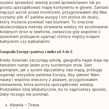
szybko sprawdzić wiedzę przed sprawdzianem lub po
prostu uporządkować mapę kontynentu w głowie. Zamiast
męczyć wzrok przed monitorem, przygotowałem dla Was
czytelny plik 47 państw europy i ich stolice do druku,
który możecie powiesić nad biurkiem. To znacznie
skuteczniejsza metoda utrwalania wiedzy niż scrollowanie
kolejnych stron w telefonie, zwłaszcza gdy wspólnie z
dzieckiem próbujecie ogarnąć różnice między krajami
bałtyckimi czy bałkańskimi.
Geografia Europy: państwa i stolice od A do Z
Kiedy dzieciaki zaczynają szkołę, geografia nagle staje się
tematem numer jeden przy kuchennym stole. Sam
pamiętam, jak z synem ślęczeliśmy nad mapą, próbując
ogarnąć wszystkie państwa Europy. Aby ułatwić Wam
naukę i wspólne wieczory z atlasem, przygotowałem
zestawienie, które pomoże uporządkować wiedzę.
Podzieliłem listę alfabetycznie, bo to najprostszy sposób,
żeby niczego nie pominąć.
Albania – Tirana