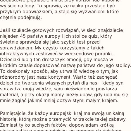
wyjście na lody. To sprawia, że nauka przestaje być
przykrym obowiązkiem, a staje się wyzwaniem, które
chętnie podejmują.
Jeśli szukacie gotowych rozwiązań, w sieci znajdziecie
niejeden 45 państw europy i ich stolice quiz, który
świetnie sprawdza się jako szybki test przed
sprawdzianem. My często korzystamy z takich
interaktywnych zestawień w weekendowe poranki.
Dzieciaki lubią ten dreszczyk emocji, gdy muszą w
krótkim czasie dopasować nazwę państwa do jego stolicy.
To doskonały sposób, aby utrwalić wiedzę o tym, jak
różnorodny jest nasz kontynent. Warto też zachęcać
dzieci do tworzenia własnych pytań dla nas – kiedy syn
sprawdza moją wiedzę, sam nieświadomie powtarza
materiał, a przy okazji mamy niezły ubaw, gdy uda mu się
mnie zagiąć jakimś mniej oczywistym, małym krajem.
Pamiętajcie, że każdy europejski kraj ma swoją unikalną
historię, którą można przemycić w trakcie takiej zabawy.
Zamiast tylko suchych faktów, dopowiadam krótką
ciekawostkę o danym miejscu, co pomaga dzieciakom