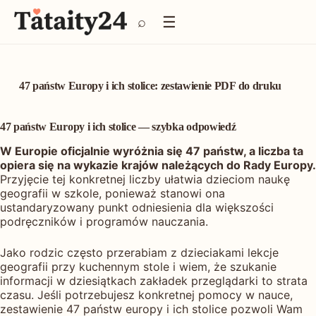
P
☰
⌕
r
z
e
j
d
47 państw Europy i ich stolice: zestawienie PDF do druku
ź
d
o
47 państw Europy i ich stolice — szybka odpowiedź
t
W Europie oficjalnie wyróżnia się 47 państw, a liczba ta
r
opiera się na wykazie krajów należących do Rady Europy.
e
Przyjęcie tej konkretnej liczby ułatwia dzieciom naukę
ś
geografii w szkole, ponieważ stanowi ona
c
ustandaryzowany punkt odniesienia dla większości
i
podręczników i programów nauczania.
Jako rodzic często przerabiam z dzieciakami lekcje
geografii przy kuchennym stole i wiem, że szukanie
informacji w dziesiątkach zakładek przeglądarki to strata
czasu. Jeśli potrzebujesz konkretnej pomocy w nauce,
zestawienie 47 państw europy i ich stolice pozwoli Wam