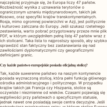
najczęściej przyjmuje się, że Europa liczy 47 państw.
Rozbieżność wynika z uznawania terytoriów o
ograniczonym uznaniu międzynarodowym, takich jak
Kosowo, oraz specyfiki krajów transkontynentalnych.
Rosja, mimo ogromnej powierzchni w Azji, jest politycznie
i kulturowo zaliczana do Europy. Jeśli szukasz rzetelnego
zestawienia, warto pobrać przygotowany przeze mnie plik
PDF, w którym uwzględniłem pełną listę 47 państw wraz z
ich stolicami. Taka lista to najprostszy sposób, aby szybko
sprawdzić stan faktyczny bez zastanawiania się nad
zawiłościami dyplomatycznymi czy geograficznymi
definicjami granic.
Czy każde państwo europejskie posiada oficjalną stolicę?
Tak, każde suwerenne państwo na naszym kontynencie
posiada wyznaczoną stolicę, która pełni funkcję głównego
ośrodka administracyjnego i politycznego. W przypadku
krajów takich jak Francja czy Hiszpania, stolice są
oczywiste i niezmienne od wieków. Czasami pojawiają się
wątpliwości przy państwach o specyficznym statusie,
jednak nawet one posiadają swoje centra decyzyjne. Jeśli
potrzebujesz przejrzystego spisu, w którym stolice Europy