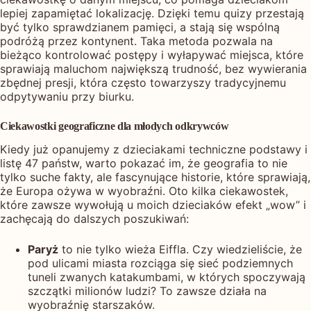
lepiej zapamiętać lokalizację. Dzięki temu quizy przestają
być tylko sprawdzianem pamięci, a stają się wspólną
podróżą przez kontynent. Taka metoda pozwala na
bieżąco kontrolować postępy i wyłapywać miejsca, które
sprawiają maluchom największą trudność, bez wywierania
zbędnej presji, która często towarzyszy tradycyjnemu
odpytywaniu przy biurku.
Ciekawostki geograficzne dla młodych odkrywców
Kiedy już opanujemy z dzieciakami techniczne podstawy i
listę 47 państw, warto pokazać im, że geografia to nie
tylko suche fakty, ale fascynujące historie, które sprawiają,
że Europa ożywa w wyobraźni. Oto kilka ciekawostek,
które zawsze wywołują u moich dzieciaków efekt „wow” i
zachęcają do dalszych poszukiwań:
Paryż
to nie tylko wieża Eiffla. Czy wiedzieliście, że
pod ulicami miasta rozciąga się sieć podziemnych
tuneli zwanych katakumbami, w których spoczywają
szczątki milionów ludzi? To zawsze działa na
wyobraźnię starszaków.