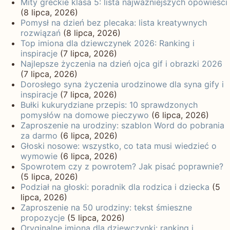
Mity greckie klasa 5: lista najważniejszych opowieści
(8 lipca, 2026)
Pomysł na dzień bez plecaka: lista kreatywnych
rozwiązań
(8 lipca, 2026)
Top imiona dla dziewczynek 2026: Ranking i
inspiracje
(7 lipca, 2026)
Najlepsze życzenia na dzień ojca gif i obrazki 2026
(7 lipca, 2026)
Dorosłego syna życzenia urodzinowe dla syna gify i
inspiracje
(7 lipca, 2026)
Bułki kukurydziane przepis: 10 sprawdzonych
pomysłów na domowe pieczywo
(6 lipca, 2026)
Zaproszenie na urodziny: szablon Word do pobrania
za darmo
(6 lipca, 2026)
Głoski nosowe: wszystko, co tata musi wiedzieć o
wymowie
(6 lipca, 2026)
Spowrotem czy z powrotem? Jak pisać poprawnie?
(5 lipca, 2026)
Podział na głoski: poradnik dla rodzica i dziecka
(5
lipca, 2026)
Zaproszenie na 50 urodziny: tekst śmieszne
propozycje
(5 lipca, 2026)
Oryginalne imiona dla dziewczynki: ranking i