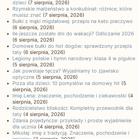
dzieci
(7 sierpnia, 2026)
Rzymskie małżeństwo a konkubinat: różnice, które
musisz znać
(7 sierpnia, 2026)
Bułki z mąki migdałowej: przepis na keto pieczywo
(6 sierpnia, 2026)
Ile jeszcze zostało dni do wakacji? Odliczanie 2026
(6 sierpnia, 2026)
Domowe bułki do hot dogów: sprawdzony przepis
taty
(6 sierpnia, 2026)
Legiony polskie i hymn narodowy: klasa 4 w pigułce
(5 sierpnia, 2026)
Jak powstaje tęcza? Wyjaśniamy to zjawisko
optyczne
(5 sierpnia, 2026)
Pizza dla dzieci: 10 pomysłów na domowy hit
(5
sierpnia, 2026)
Imię Lena: znaczenie, pochodzenie i ciekawostki
(4
sierpnia, 2026)
Rodzicielstwo bliskości: Kompletny przewodnik dla
taty
(4 sierpnia, 2026)
Zdania pojedyncze: przykłady i proste wyjaśnienie
dla ucznia
(4 sierpnia, 2026)
Mikołaj: imię z tradycją. Znaczenie, pochodzenie i
imieniny
(3 sierpnia, 2026)