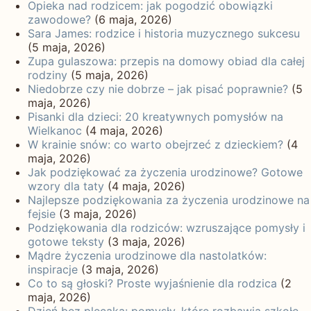
Opieka nad rodzicem: jak pogodzić obowiązki
zawodowe?
(6 maja, 2026)
Sara James: rodzice i historia muzycznego sukcesu
(5 maja, 2026)
Zupa gulaszowa: przepis na domowy obiad dla całej
rodziny
(5 maja, 2026)
Niedobrze czy nie dobrze – jak pisać poprawnie?
(5
maja, 2026)
Pisanki dla dzieci: 20 kreatywnych pomysłów na
Wielkanoc
(4 maja, 2026)
W krainie snów: co warto obejrzeć z dzieckiem?
(4
maja, 2026)
Jak podziękować za życzenia urodzinowe? Gotowe
wzory dla taty
(4 maja, 2026)
Najlepsze podziękowania za życzenia urodzinowe na
fejsie
(3 maja, 2026)
Podziękowania dla rodziców: wzruszające pomysły i
gotowe teksty
(3 maja, 2026)
Mądre życzenia urodzinowe dla nastolatków:
inspiracje
(3 maja, 2026)
Co to są głoski? Proste wyjaśnienie dla rodzica
(2
maja, 2026)
Dzień bez plecaka: pomysły, które rozbawią szkołę