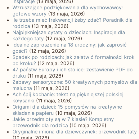
inspiracje
(13 maja, 2026)
Wzruszające podziękowania dla wychowawcy:
gotowe wzory
(13 maja, 2026)
Ile trzeba mieć frekwencji żeby zdać? Poradnik dla
rodzica
(13 maja, 2026)
Najpiękniejsze cytaty o dzieciach: Inspiracje dla
każdego taty
(12 maja, 2026)
Idealne zaproszenie na 18 urodziny: jak zaprosić
gości?
(12 maja, 2026)
Spadek po rodzicach: jak załatwić formalności krok
po kroku?
(12 maja, 2026)
47 państw Europy i ich stolice: zestawienie PDF do
druku
(11 maja, 2026)
Zabawy sensoryczne: 50 kreatywnych pomysłów dla
malucha
(11 maja, 2026)
Ach śpij kochanie: tekst najpiękniejszej polskiej
kołysanki
(11 maja, 2026)
Origami dla dzieci: 15 pomysłów na kreatywne
składanie papieru
(10 maja, 2026)
Jakie przedmioty są w 7 klasie? Kompletny
przewodnik dla rodzica
(10 maja, 2026)
Oryginalne imiona dla dziewczynek: przewodnik taty
(10 maja, 2026)