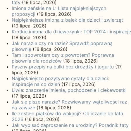
taty
(19 lipca, 2026)
Imiona żeńskie na L: Lista najpiękniejszych
propozycji
(19 lipca, 2026)
Najpiękniejsze imiona z bajek dla dzieci i zwierząt
(19 lipca, 2026)
Krótkie imiona dla dziewczynki: TOP 2024 i inspiracje
(18 lipca, 2026)
Jak narazie czy na razie? Sprawdź poprawną
pisownię
(18 lipca, 2026)
Tam i spowrotem czy z powrotem? Poprawna
pisownia dla rodziców
(18 lipca, 2026)
Pyszny przepis na bułki bez drożdży i jogurtu
(17
lipca, 2026)
Najpiękniejsze pozytywne cytaty dla dzieci:
inspiracje na co dzień
(17 lipca, 2026)
Liwia: znaczenie imienia, pochodzenie i ciekawostki
(17 lipca, 2026)
Jak się pisze narazie? Rozwiewamy wątpliwości raz
na zawsze
(16 lipca, 2026)
Ile zostało piątków do wakacji? Odliczanie do lata
2026
(16 lipca, 2026)
Jak wypisać zaproszenie na urodziny? Poradnik taty
(16 lipca, 2026)