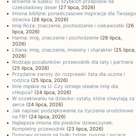
Brownie w kubku: 10 szybkich przepisów na
czekoladowy deser
(27 lipca, 2026)
Imiona biblijne: ponadczasowe inspiracje dla Twojego
dziecka
(26 lipca, 2026)
Imię Róża: znaczenie, pochodzenie i ciekawostki
(26
lipca, 2026)
Hanna: imię, znaczenie i pochodzenie
(26 lipca,
2026)
Liliana: imię, znaczenie, imieniny i charakter
(25 lipca,
2026)
Rodzaje pocałunków: przewodnik dla taty i partnera
(25 lipca, 2026)
Przydatne zwroty do rozprawki: lista dla ucznia i
rodzica
(25 lipca, 2026)
Imie męskie na U: Czy istnieje idealne imię dla
chłopca?
(24 lipca, 2026)
W oczekiwaniu na dziecko: cytaty, które chwytają za
serce
(24 lipca, 2026)
Jak napisać podziękowanie za życzenia urodzinowe
na FB?
(24 lipca, 2026)
Najlepsze imiona dla piesków dziewczynek:
Kompletny przewodnik
(23 lipca, 2026)
Domowy przepis na bułki żytnie: pyszne i sycące