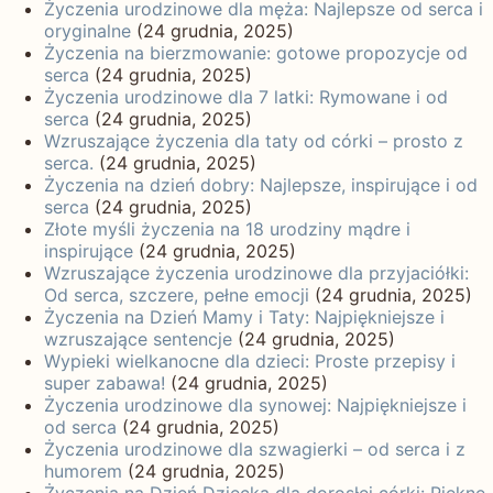
Życzenia urodzinowe dla męża: Najlepsze od serca i
oryginalne
(24 grudnia, 2025)
Życzenia na bierzmowanie: gotowe propozycje od
serca
(24 grudnia, 2025)
Życzenia urodzinowe dla 7 latki: Rymowane i od
serca
(24 grudnia, 2025)
Wzruszające życzenia dla taty od córki – prosto z
serca.
(24 grudnia, 2025)
Życzenia na dzień dobry: Najlepsze, inspirujące i od
serca
(24 grudnia, 2025)
Złote myśli życzenia na 18 urodziny mądre i
inspirujące
(24 grudnia, 2025)
Wzruszające życzenia urodzinowe dla przyjaciółki:
Od serca, szczere, pełne emocji
(24 grudnia, 2025)
Życzenia na Dzień Mamy i Taty: Najpiękniejsze i
wzruszające sentencje
(24 grudnia, 2025)
Wypieki wielkanocne dla dzieci: Proste przepisy i
super zabawa!
(24 grudnia, 2025)
Życzenia urodzinowe dla synowej: Najpiękniejsze i
od serca
(24 grudnia, 2025)
Życzenia urodzinowe dla szwagierki – od serca i z
humorem
(24 grudnia, 2025)
Życzenia na Dzień Dziecka dla dorosłej córki: Piękne