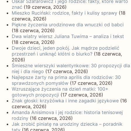
Oskar Szafarowicz i jego rodzice: fakty, które warto
znać
(19 czerwca, 2026)
Mieszko Ruciński: rodzice, fakty i kulisy sprawy
(18
czerwca, 2026)
Piękne życzenia urodzinowe dla wnuczki od babci
(18 czerwca, 2026)
Dwa wiatry wiersz Juliana Tuwima – analiza i tekst
(18 czerwca, 2026)
Dwoje dzieci, jeden pokój. Jak mądrze podzielić
przestrzeń i uniknąć kłótni o biurko?
(18 czerwca,
2026)
Śmieszne wierszyki walentynkowe: 30 propozycji dla
niej i dla niego
(17 czerwca, 2026)
Najlepsze żarty na prima aprilis dla rodziców: 30
sprawdzonych pomysłów
(17 czerwca, 2026)
Wzruszające życzenia na dzień matki: 100+
gotowych propozycji
(17 czerwca, 2026)
Znak głoski: krzyżówka i inne zagadki językowe
(16
czerwca, 2026)
Amanda Anisimova i jej rodzice: historia tenisowej
rodziny
(16 czerwca, 2026)
Jak zrobić piniatę na urodziny dziecka – poradnik
taty
(16 czerwca, 2026)