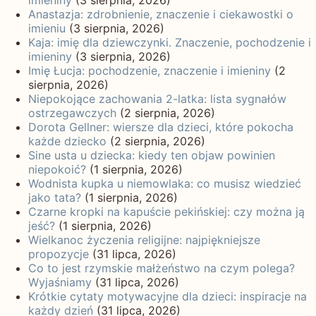
Anastazja: zdrobnienie, znaczenie i ciekawostki o
imieniu
(3 sierpnia, 2026)
Kaja: imię dla dziewczynki. Znaczenie, pochodzenie i
imieniny
(3 sierpnia, 2026)
Imię Łucja: pochodzenie, znaczenie i imieniny
(2
sierpnia, 2026)
Niepokojące zachowania 2-latka: lista sygnałów
ostrzegawczych
(2 sierpnia, 2026)
Dorota Gellner: wiersze dla dzieci, które pokocha
każde dziecko
(2 sierpnia, 2026)
Sine usta u dziecka: kiedy ten objaw powinien
niepokoić?
(1 sierpnia, 2026)
Wodnista kupka u niemowlaka: co musisz wiedzieć
jako tata?
(1 sierpnia, 2026)
Czarne kropki na kapuście pekińskiej: czy można ją
jeść?
(1 sierpnia, 2026)
Wielkanoc życzenia religijne: najpiękniejsze
propozycje
(31 lipca, 2026)
Co to jest rzymskie małżeństwo na czym polega?
Wyjaśniamy
(31 lipca, 2026)
Krótkie cytaty motywacyjne dla dzieci: inspiracje na
każdy dzień
(31 lipca, 2026)