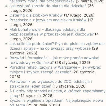
najlepszy model dla przedszkolaka?
(2 marca, 2026)
Jak wybrać krzesło do biurka dla dziecka?
(26
lutego, 2026)
Catering dla żłobków Kraków
(17 lutego, 2026)
Przedszkole z językiem angielskim Kraków
(17
lutego, 2026)
Mali bohaterowie – dlaczego edukacja dla
bezpieczeństwa w przedszkolu jest kluczowa?
(4
lutego, 2026)
Jak uniknąć podrażnień? Płyn do płukania zębów dla
dzieci i spraye – na co uważać przy wyborze
(29
stycznia, 2026)
Rozwód i formalności – jak może pomóc adwokat
rozwodowy w Gdańsku?
(28 stycznia, 2026)
Poradnia rehabilitacyjna w Warszawie – jak wybrać
miejsce i szybko zacząć leczenie?
(20 stycznia,
2026)
Przewodnik po wycieczce do ZOO: edukacja i
atrakcje na jeden dzień
(15 stycznia, 2026)
5 filarów odporności dziecka, o których zapominamy
zimą
(12 stycznia, 2026)
Życzenia wigilijne z opłatkiem: Najpiękniejsze słowa
od serca
(25 grudnia, 2025)