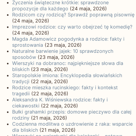
Życzenia świąteczne krótkie: sprawdzone
propozycje dla każdego
(24 maja, 2026)
Rodzicom czy rodzicą? Sprawdź poprawną pisownię
(24 maja, 2026)
Imprezowi rodzice: czy warto obejrzeć tę komedię?
(24 maja, 2026)
Magda Adamowicz pogodynka a rodzice: fakty i
sprostowania
(23 maja, 2026)
Naturalne barwienie jajek: 10 sprawdzonych
sposobów
(23 maja, 2026)
Wierszyki na dobranoc: najpiękniejsze słowa dla
bliskich
(23 maja, 2026)
Staropolskie imiona: Encyklopedia słowiańskich
tradycji
(22 maja, 2026)
Rodzice mieszka rucinskiego: fakty i kontekst
tragedii
(22 maja, 2026)
Aleksandra K. Wiśniewska rodzice: fakty i
ciekawostki
(22 maja, 2026)
Bułki grahamki przepis: domowe pieczywo dla całej
rodziny
(21 maja, 2026)
Codzienna modlitwa o uzdrowienie z raka: wsparcie
dla bliskich
(21 maja, 2026)
Wierszyki na walentynki dla koleżanki – gotowe