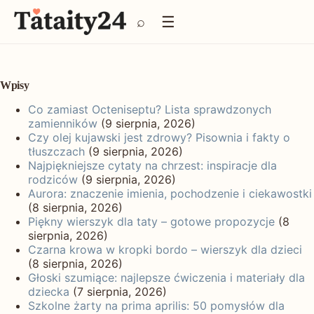
P
☰
⌕
r
z
e
j
d
Wpisy
ź
Co zamiast Octeniseptu? Lista sprawdzonych
d
zamienników
(9 sierpnia, 2026)
o
Czy olej kujawski jest zdrowy? Pisownia i fakty o
t
tłuszczach
(9 sierpnia, 2026)
r
Najpiękniejsze cytaty na chrzest: inspiracje dla
e
rodziców
(9 sierpnia, 2026)
ś
Aurora: znaczenie imienia, pochodzenie i ciekawostki
c
(8 sierpnia, 2026)
i
Piękny wierszyk dla taty – gotowe propozycje
(8
sierpnia, 2026)
Czarna krowa w kropki bordo – wierszyk dla dzieci
(8 sierpnia, 2026)
Głoski szumiące: najlepsze ćwiczenia i materiały dla
dziecka
(7 sierpnia, 2026)
Szkolne żarty na prima aprilis: 50 pomysłów dla