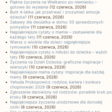
Piękne życzenia na Wielkanoc po niemiecku –
gotowe do wysłania
(12 czerwca, 2026)
Bunt 4-latka: jak przetrwać i zrozumieć emocje
dziecka?
(11 czerwca, 2026)
Zabawy dla dwulatka w domu: 50 sprawdzonych
pomysłów
(11 czerwca, 2026)
Najpiękniejsze cytaty o mamie – zestawienie dla
każdego taty
(11 czerwca, 2026)
Wiersz o wiośnie dla dzieci: najpiękniejsze
rymowanki
(10 czerwca, 2026)
Najpiękniejsze cytaty o miłości do dziecka – wybór
taty
(10 czerwca, 2026)
Życzenia na Dzień Dziecka: graficzne inspiracje i
wierszyki
(10 czerwca, 2026)
Najpiękniejsze mama cytaty: Inspiracje dla każdej
mamy
(9 czerwca, 2026)
Yehuda Prokopowicz: rodzice, kariera i konkurs
chopinowski 2026
(9 czerwca, 2026)
Zgłoszenie darowizny od rodziców: poradnik krok po
kroku
(9 czerwca, 2026)
Najpiękniejsze życzenia urodzinowe dla dorosłej
córki
(8 czerwca, 2026)
Gra w słoneczko: co rodzic musi wiedzieć o tej