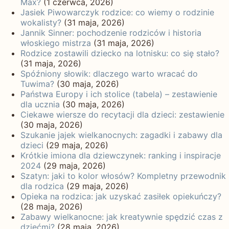
Max?
(1 czerwca, 2026)
Jasiek Piwowarczyk rodzice: co wiemy o rodzinie
wokalisty?
(31 maja, 2026)
Jannik Sinner: pochodzenie rodziców i historia
włoskiego mistrza
(31 maja, 2026)
Rodzice zostawili dziecko na lotnisku: co się stało?
(31 maja, 2026)
Spóźniony słowik: dlaczego warto wracać do
Tuwima?
(30 maja, 2026)
Państwa Europy i ich stolice (tabela) – zestawienie
dla ucznia
(30 maja, 2026)
Ciekawe wiersze do recytacji dla dzieci: zestawienie
(30 maja, 2026)
Szukanie jajek wielkanocnych: zagadki i zabawy dla
dzieci
(29 maja, 2026)
Krótkie imiona dla dziewczynek: ranking i inspiracje
2024
(29 maja, 2026)
Szatyn: jaki to kolor włosów? Kompletny przewodnik
dla rodzica
(29 maja, 2026)
Opieka na rodzica: jak uzyskać zasiłek opiekuńczy?
(28 maja, 2026)
Zabawy wielkanocne: jak kreatywnie spędzić czas z
dziećmi?
(28 maja, 2026)