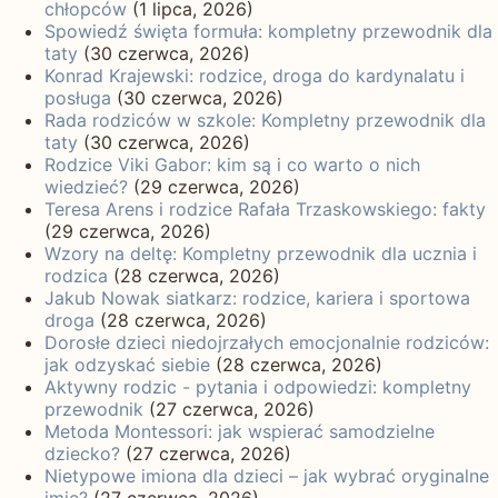
chłopców
(1 lipca, 2026)
Spowiedź święta formuła: kompletny przewodnik dla
taty
(30 czerwca, 2026)
Konrad Krajewski: rodzice, droga do kardynalatu i
posługa
(30 czerwca, 2026)
Rada rodziców w szkole: Kompletny przewodnik dla
taty
(30 czerwca, 2026)
Rodzice Viki Gabor: kim są i co warto o nich
wiedzieć?
(29 czerwca, 2026)
Teresa Arens i rodzice Rafała Trzaskowskiego: fakty
(29 czerwca, 2026)
Wzory na deltę: Kompletny przewodnik dla ucznia i
rodzica
(28 czerwca, 2026)
Jakub Nowak siatkarz: rodzice, kariera i sportowa
droga
(28 czerwca, 2026)
Dorosłe dzieci niedojrzałych emocjonalnie rodziców:
jak odzyskać siebie
(28 czerwca, 2026)
Aktywny rodzic - pytania i odpowiedzi: kompletny
przewodnik
(27 czerwca, 2026)
Metoda Montessori: jak wspierać samodzielne
dziecko?
(27 czerwca, 2026)
Nietypowe imiona dla dzieci – jak wybrać oryginalne
imię?
(27 czerwca, 2026)