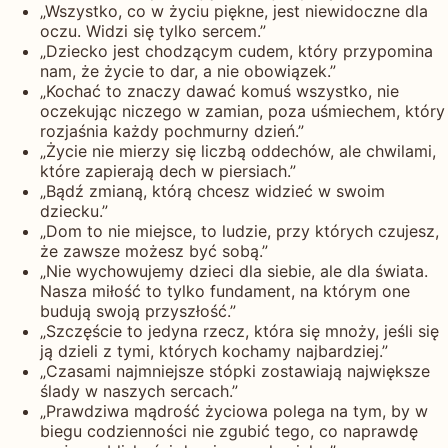
„Wszystko, co w życiu piękne, jest niewidoczne dla
oczu. Widzi się tylko sercem.”
„Dziecko jest chodzącym cudem, który przypomina
nam, że życie to dar, a nie obowiązek.”
„Kochać to znaczy dawać komuś wszystko, nie
oczekując niczego w zamian, poza uśmiechem, który
rozjaśnia każdy pochmurny dzień.”
„Życie nie mierzy się liczbą oddechów, ale chwilami,
które zapierają dech w piersiach.”
„Bądź zmianą, którą chcesz widzieć w swoim
dziecku.”
„Dom to nie miejsce, to ludzie, przy których czujesz,
że zawsze możesz być sobą.”
„Nie wychowujemy dzieci dla siebie, ale dla świata.
Nasza miłość to tylko fundament, na którym one
budują swoją przyszłość.”
„Szczęście to jedyna rzecz, która się mnoży, jeśli się
ją dzieli z tymi, których kochamy najbardziej.”
„Czasami najmniejsze stópki zostawiają największe
ślady w naszych sercach.”
„Prawdziwa mądrość życiowa polega na tym, by w
biegu codzienności nie zgubić tego, co naprawdę