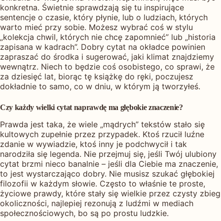
konkretna. Świetnie sprawdzają się tu inspirujące
sentencje o czasie, który płynie, lub o ludziach, których
warto mieć przy sobie. Możesz wybrać coś w stylu
„kolekcja chwil, których nie chcę zapomnieć” lub „historia
zapisana w kadrach”. Dobry cytat na okładce powinien
zapraszać do środka i sugerować, jaki klimat znajdziemy
wewnątrz. Niech to będzie coś osobistego, co sprawi, że
za dziesięć lat, biorąc tę książkę do ręki, poczujesz
dokładnie to samo, co w dniu, w którym ją tworzyłeś.
Czy każdy wielki cytat naprawdę ma głębokie znaczenie?
Prawda jest taka, że wiele „mądrych” tekstów stało się
kultowych zupełnie przez przypadek. Ktoś rzucił luźne
zdanie w wywiadzie, ktoś inny je podchwycił i tak
narodziła się legenda. Nie przejmuj się, jeśli Twój ulubiony
cytat brzmi nieco banalnie – jeśli dla Ciebie ma znaczenie,
to jest wystarczająco dobry. Nie musisz szukać głębokiej
filozofii w każdym słowie. Często to właśnie te proste,
życiowe prawdy, które stały się wielkie przez czysty zbieg
okoliczności, najlepiej rezonują z ludźmi w mediach
społecznościowych, bo są po prostu ludzkie.