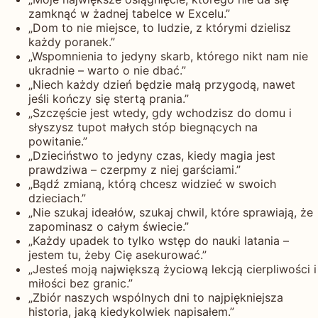
zamknąć w żadnej tabelce w Excelu.”
„Dom to nie miejsce, to ludzie, z którymi dzielisz
każdy poranek.”
„Wspomnienia to jedyny skarb, którego nikt nam nie
ukradnie – warto o nie dbać.”
„Niech każdy dzień będzie małą przygodą, nawet
jeśli kończy się stertą prania.”
„Szczęście jest wtedy, gdy wchodzisz do domu i
słyszysz tupot małych stóp biegnących na
powitanie.”
„Dzieciństwo to jedyny czas, kiedy magia jest
prawdziwa – czerpmy z niej garściami.”
„Bądź zmianą, którą chcesz widzieć w swoich
dzieciach.”
„Nie szukaj ideałów, szukaj chwil, które sprawiają, że
zapominasz o całym świecie.”
„Każdy upadek to tylko wstęp do nauki latania –
jestem tu, żeby Cię asekurować.”
„Jesteś moją największą życiową lekcją cierpliwości i
miłości bez granic.”
„Zbiór naszych wspólnych dni to najpiękniejsza
historia, jaką kiedykolwiek napisałem.”