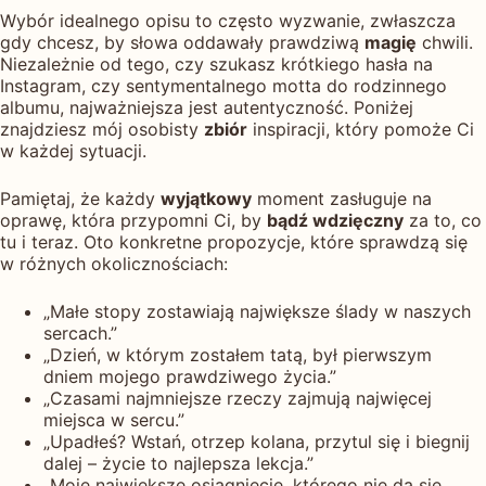
Wybór idealnego opisu to często wyzwanie, zwłaszcza
gdy chcesz, by słowa oddawały prawdziwą
magię
chwili.
Niezależnie od tego, czy szukasz krótkiego hasła na
Instagram, czy sentymentalnego motta do rodzinnego
albumu, najważniejsza jest autentyczność. Poniżej
znajdziesz mój osobisty
zbiór
inspiracji, który pomoże Ci
w każdej sytuacji.
Pamiętaj, że każdy
wyjątkowy
moment zasługuje na
oprawę, która przypomni Ci, by
bądź wdzięczny
za to, co
tu i teraz. Oto konkretne propozycje, które sprawdzą się
w różnych okolicznościach:
„Małe stopy zostawiają największe ślady w naszych
sercach.”
„Dzień, w którym zostałem tatą, był pierwszym
dniem mojego prawdziwego życia.”
„Czasami najmniejsze rzeczy zajmują najwięcej
miejsca w sercu.”
„Upadłeś? Wstań, otrzep kolana, przytul się i biegnij
dalej – życie to najlepsza lekcja.”
„Moje największe osiągnięcie, którego nie da się