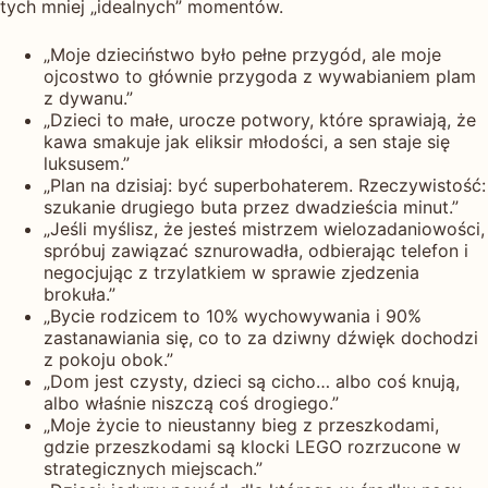
tych mniej „idealnych” momentów.
„Moje dzieciństwo było pełne przygód, ale moje
ojcostwo to głównie przygoda z wywabianiem plam
z dywanu.”
„Dzieci to małe, urocze potwory, które sprawiają, że
kawa smakuje jak eliksir młodości, a sen staje się
luksusem.”
„Plan na dzisiaj: być superbohaterem. Rzeczywistość:
szukanie drugiego buta przez dwadzieścia minut.”
„Jeśli myślisz, że jesteś mistrzem wielozadaniowości,
spróbuj zawiązać sznurowadła, odbierając telefon i
negocjując z trzylatkiem w sprawie zjedzenia
brokuła.”
„Bycie rodzicem to 10% wychowywania i 90%
zastanawiania się, co to za dziwny dźwięk dochodzi
z pokoju obok.”
„Dom jest czysty, dzieci są cicho… albo coś knują,
albo właśnie niszczą coś drogiego.”
„Moje życie to nieustanny bieg z przeszkodami,
gdzie przeszkodami są klocki LEGO rozrzucone w
strategicznych miejscach.”