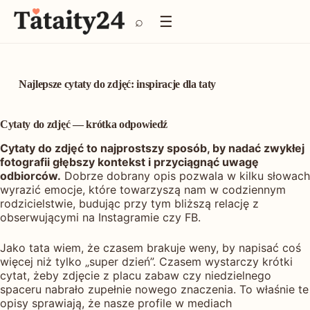
P
☰
⌕
r
z
e
j
d
Najlepsze cytaty do zdjęć: inspiracje dla taty
ź
d
o
Cytaty do zdjęć — krótka odpowiedź
t
Cytaty do zdjęć to najprostszy sposób, by nadać zwykłej
r
fotografii głębszy kontekst i przyciągnąć uwagę
e
odbiorców.
Dobrze dobrany opis pozwala w kilku słowach
ś
wyrazić emocje, które towarzyszą nam w codziennym
c
rodzicielstwie, budując przy tym bliższą relację z
i
obserwującymi na Instagramie czy FB.
Jako tata wiem, że czasem brakuje weny, by napisać coś
więcej niż tylko „super dzień”. Czasem wystarczy krótki
cytat, żeby zdjęcie z placu zabaw czy niedzielnego
spaceru nabrało zupełnie nowego znaczenia. To właśnie te
opisy sprawiają, że nasze profile w mediach