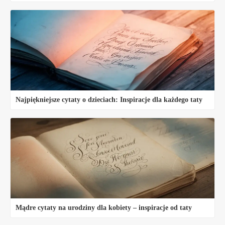
Najpiękniejsze cytaty o dzieciach: Inspiracje dla każdego taty
Mądre cytaty na urodziny dla kobiety – inspiracje od taty