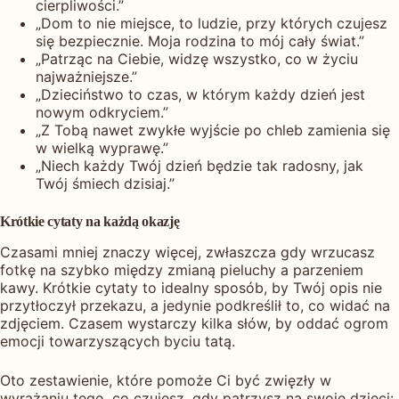
cierpliwości.”
„Dom to nie miejsce, to ludzie, przy których czujesz
się bezpiecznie. Moja rodzina to mój cały świat.”
„Patrząc na Ciebie, widzę wszystko, co w życiu
najważniejsze.”
„Dzieciństwo to czas, w którym każdy dzień jest
nowym odkryciem.”
„Z Tobą nawet zwykłe wyjście po chleb zamienia się
w wielką wyprawę.”
„Niech każdy Twój dzień będzie tak radosny, jak
Twój śmiech dzisiaj.”
Krótkie cytaty na każdą okazję
Czasami mniej znaczy więcej, zwłaszcza gdy wrzucasz
fotkę na szybko między zmianą pieluchy a parzeniem
kawy. Krótkie cytaty to idealny sposób, by Twój opis nie
przytłoczył przekazu, a jedynie podkreślił to, co widać na
zdjęciem. Czasem wystarczy kilka słów, by oddać ogrom
emocji towarzyszących byciu tatą.
Oto zestawienie, które pomoże Ci być zwięzły w
wyrażaniu tego, co czujesz, gdy patrzysz na swoje dzieci: