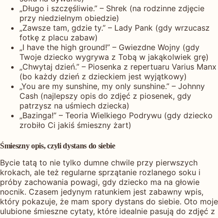
„Długo i szczęśliwie.” – Shrek (na rodzinne zdjęcie
przy niedzielnym obiedzie)
„Zawsze tam, gdzie ty.” – Lady Pank (gdy wrzucasz
fotkę z placu zabaw)
„I have the high ground!” – Gwiezdne Wojny (gdy
Twoje dziecko wygrywa z Tobą w jakąkolwiek grę)
„Chwytaj dzień.” – Piosenka z repertuaru Varius Manx
(bo każdy dzień z dzieckiem jest wyjątkowy)
„You are my sunshine, my only sunshine.” – Johnny
Cash (najlepszy opis do zdjęć z piosenek, gdy
patrzysz na uśmiech dziecka)
„Bazinga!” – Teoria Wielkiego Podrywu (gdy dziecko
zrobiło Ci jakiś śmieszny żart)
Śmieszny opis, czyli dystans do siebie
Bycie tatą to nie tylko dumne chwile przy pierwszych
krokach, ale też regularne sprzątanie rozlanego soku i
próby zachowania powagi, gdy dziecko ma na głowie
nocnik. Czasem jedynym ratunkiem jest zabawny wpis,
który pokazuje, że mam spory dystans do siebie. Oto moje
ulubione śmieszne cytaty, które idealnie pasują do zdjęć z