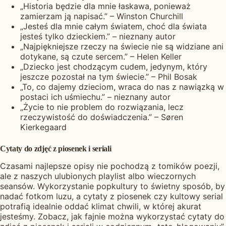
„Historia będzie dla mnie łaskawa, ponieważ
zamierzam ją napisać.” – Winston Churchill
„Jesteś dla mnie całym światem, choć dla świata
jesteś tylko dzieckiem.” – nieznany autor
„Najpiękniejsze rzeczy na świecie nie są widziane ani
dotykane, są czute sercem.” – Helen Keller
„Dziecko jest chodzącym cudem, jedynym, który
jeszcze pozostał na tym świecie.” – Phil Bosak
„To, co dajemy dzieciom, wraca do nas z nawiązką w
postaci ich uśmiechu.” – nieznany autor
„Życie to nie problem do rozwiązania, lecz
rzeczywistość do doświadczenia.” – Søren
Kierkegaard
Cytaty do zdjęć z piosenek i seriali
Czasami najlepsze opisy nie pochodzą z tomików poezji,
ale z naszych ulubionych playlist albo wieczornych
seansów. Wykorzystanie popkultury to świetny sposób, by
nadać fotkom luzu, a cytaty z piosenek czy kultowy serial
potrafią idealnie oddać klimat chwili, w której akurat
jesteśmy. Zobacz, jak fajnie można wykorzystać cytaty do