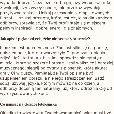
wypada dobrze. Niezależnie od tego, czy wrzucasz fotkę
z wakacji, czy zwykły spacer, taki przekaz wywołuje
pozytywne reakcje. Unikaj przesadnie skomplikowanych
filozofii – szukaj prostoty, która jest czytelna dla każdego
odbiorcy, sprawiając, że Twój profil staje się miejscem
pełnym inspiracji i dobrej energii dla znajomych.
Jak opisać piękne zdjęcia, żeby nie brzmiały sztucznie?
Kluczem jest autentyczność. Zamiast silić się na poezję,
opisz emocje, które towarzyszyły Ci podczas robienia
zdjęć. Jeśli to fotka z bliskimi, sprawdzą się cytaty o
miłości, które są szczere i proste. Jeśli wolisz coś bardziej
muzycznego, sięgnij po cytaty z piosenek, które akurat
grały Ci w duszy. Pamiętaj, że Twój opis ma być
uzupełnieniem obrazu, a nie jego streszczeniem. Bądź
sobą, używaj języka, którym mówisz na co dzień, a
odbiorcy docenią ten naturalny luz, który odróżnia Cię od
wyreżyserowanych kont.
Co napisać na okładce fotoksiążki?
Okładka to wizytówka Twoich wspomnień, więc musi być