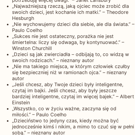
potrzebują więcej uwagi.” – Janet Lansbury
„Najważniejszą rzeczą, jaką ojciec może zrobić dla
swoich dzieci, jest kochanie ich matki.” – Theodore
Hesburgh
„Nie wychowujemy dzieci dla siebie, ale dla świata.” –
Paulo Coelho
„Sukces nie jest ostateczny, porażka nie jest
śmiertelna: liczy się odwaga, by kontynuować.” –
Winston Churchill
„Dzieci są jak zwierciadła – odbijają to, co widzą w
swoich rodzicach.” – nieznany autor
„Nie ma takiego miejsca, w którym człowiek czułby
się bezpieczniej niż w ramionach ojca.” – nieznany
autor
„Jeśli chcesz, aby Twoje dzieci były inteligentne,
czytaj im bajki. Jeśli chcesz, aby były jeszcze
bardziej inteligentne, czytaj im więcej bajek.” – Albert
Einstein
„Wszystko, co w życiu ważne, zaczyna się od
miłości.” – Paulo Coelho
„Dzieciństwo to jedyny czas, kiedy można być
jednocześnie kimś i nikim, a mimo to czuć się w pełni
sobą.” – nieznany autor