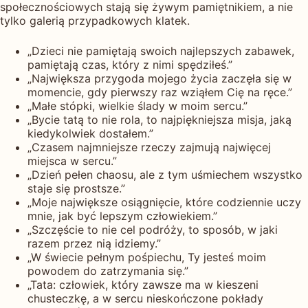
społecznościowych stają się żywym pamiętnikiem, a nie
tylko galerią przypadkowych klatek.
„Dzieci nie pamiętają swoich najlepszych zabawek,
pamiętają czas, który z nimi spędziłeś.”
„Największa przygoda mojego życia zaczęła się w
momencie, gdy pierwszy raz wziąłem Cię na ręce.”
„Małe stópki, wielkie ślady w moim sercu.”
„Bycie tatą to nie rola, to najpiękniejsza misja, jaką
kiedykolwiek dostałem.”
„Czasem najmniejsze rzeczy zajmują najwięcej
miejsca w sercu.”
„Dzień pełen chaosu, ale z tym uśmiechem wszystko
staje się prostsze.”
„Moje największe osiągnięcie, które codziennie uczy
mnie, jak być lepszym człowiekiem.”
„Szczęście to nie cel podróży, to sposób, w jaki
razem przez nią idziemy.”
„W świecie pełnym pośpiechu, Ty jesteś moim
powodem do zatrzymania się.”
„Tata: człowiek, który zawsze ma w kieszeni
chusteczkę, a w sercu nieskończone pokłady