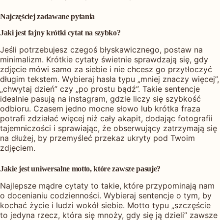
Najczęściej zadawane pytania
Jaki jest fajny krótki cytat na szybko?
Jeśli potrzebujesz czegoś błyskawicznego, postaw na
minimalizm. Krótkie cytaty świetnie sprawdzają się, gdy
zdjęcie mówi samo za siebie i nie chcesz go przytłoczyć
długim tekstem. Wybieraj hasła typu „mniej znaczy więcej”,
„chwytaj dzień” czy „po prostu bądź”. Takie sentencje
idealnie pasują na instagram, gdzie liczy się szybkość
odbioru. Czasem jedno mocne słowo lub krótka fraza
potrafi zdziałać więcej niż cały akapit, dodając fotografii
tajemniczości i sprawiając, że obserwujący zatrzymają się
na dłużej, by przemyśleć przekaz ukryty pod Twoim
zdjęciem.
Jakie jest uniwersalne motto, które zawsze pasuje?
Najlepsze mądre cytaty to takie, które przypominają nam
o docenianiu codzienności. Wybieraj sentencje o tym, by
kochać życie i ludzi wokół siebie. Motto typu „szczęście
to jedyna rzecz, która się mnoży, gdy się ją dzieli” zawsze