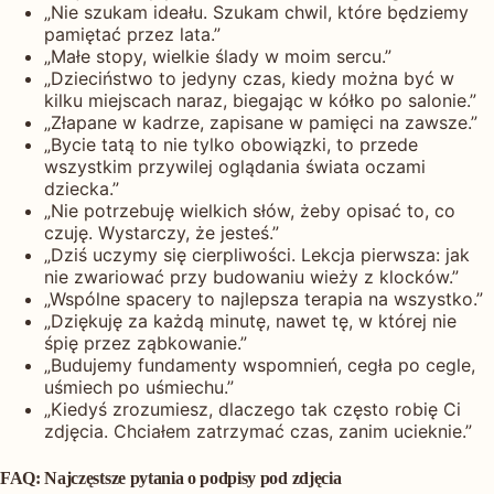
„Nie szukam ideału. Szukam chwil, które będziemy
pamiętać przez lata.”
„Małe stopy, wielkie ślady w moim sercu.”
„Dzieciństwo to jedyny czas, kiedy można być w
kilku miejscach naraz, biegając w kółko po salonie.”
„Złapane w kadrze, zapisane w pamięci na zawsze.”
„Bycie tatą to nie tylko obowiązki, to przede
wszystkim przywilej oglądania świata oczami
dziecka.”
„Nie potrzebuję wielkich słów, żeby opisać to, co
czuję. Wystarczy, że jesteś.”
„Dziś uczymy się cierpliwości. Lekcja pierwsza: jak
nie zwariować przy budowaniu wieży z klocków.”
„Wspólne spacery to najlepsza terapia na wszystko.”
„Dziękuję za każdą minutę, nawet tę, w której nie
śpię przez ząbkowanie.”
„Budujemy fundamenty wspomnień, cegła po cegle,
uśmiech po uśmiechu.”
„Kiedyś zrozumiesz, dlaczego tak często robię Ci
zdjęcia. Chciałem zatrzymać czas, zanim ucieknie.”
FAQ: Najczęstsze pytania o podpisy pod zdjęcia