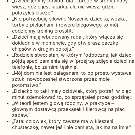
„Dzieci: jedyny powód, dla którego w środku nocy
wiesz, gdzie jest latarka, ale nie wiesz, gdzie
położyłeś klucze.”
„Nie potrzebuję siłowni. Noszenie dziecka, wózka,
torby z pieluchami i roweru biegowego to mój
codzienny trening crossfit.”
„Dzieci mają wbudowany radar, który włącza się
dokładnie w momencie, gdy otwierasz paczkę
chipsów w drugim pokoju.”
„Rodzicielstwo: stan, w którym 'odpocznę, jak dzieci
pójdą spać’ zamienia się w 'przejrzę zdjęcia dzieci na
telefonie, bo za nimi tęsknię’.”
„Mój dom nie jest bałaganem, to po prostu wystawa
sztuki nowoczesnej stworzona przez moje
potomstwo.”
„Dziecko to taki mały człowiek, który potrafi w pięć
minut zdemolować to, co sprzątałeś przez godzinę.”
„W teorii jestem głową rodziny, w praktyce –
głównym dostawcą przekąsek i kierowcą na plac
zabaw.”
„Tata: człowiek, który zawsze ma w kieszeni
chusteczkę, nawet jeśli nie pamięta, jak ma na imię.”