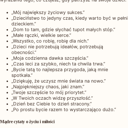
„Mój największy życiowy sukces.”
„Dzieciństwo to jedyny czas, kiedy warto być w pełni
dzieckiem.”
„Dom to tam, gdzie słychać tupot małych stóp.”
„Małe rączki, wielkie serce.”
„Wszystko, co robię, robię dla nich.”
„Dzieci nie potrzebują ideałów, potrzebują
obecności.”
„Moja codzienna dawka szczęścia.”
„Czas leci za szybko, niech ta chwila trwa.”
„Bycie tatą to najlepsza przygoda, jaką mnie
spotkała.”
„Dziękuję, że uczysz mnie świata na nowo.”
„Najpiękniejszy chaos, jaki znam.”
„Twoje szczęście to mój priorytet.”
„W Twoich oczach widzę przyszłość.”
„Dzień bez Ciebie to dzień stracony.”
„Po prostu bycie razem to wystarczająco dużo.”
Mądre cytaty o życiu i miłości