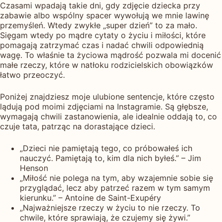
Czasami wpadają takie dni, gdy zdjęcie dziecka przy
zabawie albo wspólny spacer wywołują we mnie lawinę
przemyśleń. Wtedy zwykłe „super dzień” to za mało.
Sięgam wtedy po mądre cytaty o życiu i miłości, które
pomagają zatrzymać czas i nadać chwili odpowiednią
wagę. To właśnie ta życiowa mądrość pozwala mi docenić
małe rzeczy, które w natłoku rodzicielskich obowiązków
łatwo przeoczyć.
Poniżej znajdziesz moje ulubione sentencje, które często
lądują pod moimi zdjęciami na Instagramie. Są głębsze,
wymagają chwili zastanowienia, ale idealnie oddają to, co
czuje tata, patrząc na dorastające dzieci.
„Dzieci nie pamiętają tego, co próbowałeś ich
nauczyć. Pamiętają to, kim dla nich byłeś.” – Jim
Henson
„Miłość nie polega na tym, aby wzajemnie sobie się
przyglądać, lecz aby patrzeć razem w tym samym
kierunku.” – Antoine de Saint-Exupéry
„Najważniejsze rzeczy w życiu to nie rzeczy. To
chwile, które sprawiają, że czujemy się żywi.”