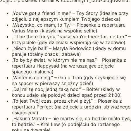
zdjęć z piosenek i seriali w codziennym „tato-blogowaniu”.
„You’ve got a friend in me.” – Toy Story (idealne przy
zdjęciu z najlepszym kumplem Twojego dziecka)
„Wszystko, co mam, to Ty.” – Piosenka z repertuaru
Varius Manx (klasyk na wspólne selfie)
„I’ll be there for you, ’cause you’re there for me too.” –
Przyjaciele (gdy dzieciaki wspierają się w zabawie)
„Niech żyje bal!” – Maryla Rodowicz (kiedy w domu
panuje totalny chaos i zabawa)
„To byłby świat, w którym nie ma nas.” – Piosenka z
repertuaru Happysad (na wzruszające zdjęcie
śpiącego malucha)
„Winter is coming.” – Gra o Tron (gdy szykujecie się
na spacer w pierwszy śnieżny dzień)
„Daj mi tę noc, jedną taką noc.” – Bolter (kiedy w
końcu udało się położyć dzieci spać przed 21:00)
„To jest Twój czas, przez chwilę żyj.” – Piosenka z
repertuaru Perfect (na zdjęcie z urodzin lub ważnego
osiągnięcia)
„Hakuna Matata – nie martw się, co będzie miało być,
to będzie.” – Król Lew (o podejściu do rozlanego
soku na dywanie)