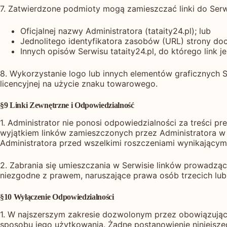
7. Zatwierdzone podmioty mogą zamieszczać linki do Serwi
Oficjalnej nazwy Administratora (tataity24.pl); lub
Jednolitego identyfikatora zasobów (URL) strony doce
Innych opisów Serwisu tataity24.pl, do którego link je
8. Wykorzystanie logo lub innych elementów graficznych 
licencyjnej na użycie znaku towarowego.
§9 Linki Zewnętrzne i Odpowiedzialność
1. Administrator nie ponosi odpowiedzialności za treści 
wyjątkiem linków zamieszczonych przez Administratora w 
Administratora przed wszelkimi roszczeniami wynikającymi 
2. Zabrania się umieszczania w Serwisie linków prowadząc
niezgodne z prawem, naruszające prawa osób trzecich lub
§10 Wyłączenie Odpowiedzialności
1. W najszerszym zakresie dozwolonym przez obowiązujące
sposobu jego użytkowania. Żadne postanowienie niniejsze