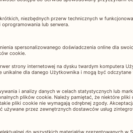
 krótkich, niezbędnych przerw technicznych w funkcjonow
ji oprogramowania lub serwera.
ewnienia spersonalizowanego doświadczenia online dla swo
ków cookie.
serwer strony internetowej na dysku twardym komputera Uży
e unikalne dla danego Użytkownika i mogą być odczytane
wania i analizy danych w celach statystycznych lub mark
nalnych plików cookie. Należy pamiętać, że niektóre plik
; takie pliki cookie nie wymagają odrębnej zgody. Akcept
 być używane przez zewnętrznych dostawców usług zintegr
telektualnej do wszystkich materiałów prezentowanych w Se