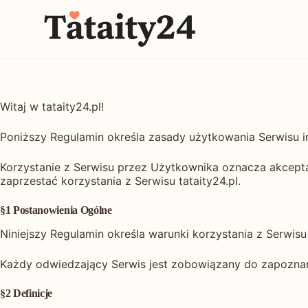
P
r
z
e
j
d
ź
Witaj w tataity24.pl!
d
o
Poniższy Regulamin określa zasady użytkowania Serwisu in
t
r
e
Korzystanie z Serwisu przez Użytkownika oznacza akcepta
ś
zaprzestać korzystania z Serwisu tataity24.pl.
c
i
§1 Postanowienia Ogólne
Niniejszy Regulamin określa warunki korzystania z Serwis
Każdy odwiedzający Serwis jest zobowiązany do zapoznani
§2 Definicje