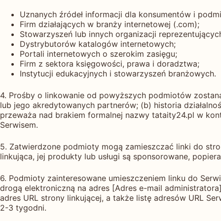
Uznanych źródeł informacji dla konsumentów i pod
Firm działających w branży internetowej (.com);
Stowarzyszeń lub innych organizacji reprezentujący
Dystrybutorów katalogów internetowych;
Portali internetowych o szerokim zasięgu;
Firm z sektora księgowości, prawa i doradztwa;
Instytucji edukacyjnych i stowarzyszeń branżowych.
4. Prośby o linkowanie od powyższych podmiotów zostaną za
lub jego akredytowanych partnerów; (b) historia działalno
przeważa nad brakiem formalnej nazwy tataity24.pl w kont
Serwisem.
5. Zatwierdzone podmioty mogą zamieszczać linki do strony
linkująca, jej produkty lub usługi są sponsorowane, popier
6. Podmioty zainteresowane umieszczeniem linku do Serwis
drogą elektroniczną na adres [Adres e-mail administrator
adres URL strony linkującej, a także listę adresów URL Ser
2-3 tygodni.