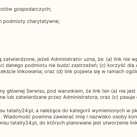
miotów gospodarczych;
ch podmioty charytatywne;
twierdzone, jeżeli Administrator uzna, że: (a) link nie w
ści danego podmiotu nie budzi zastrzeżeń; (c) korzyść dla 
ekście linkowania; oraz (d) link pojawia się w ramach og
 głównej Serwisu, pod warunkiem, że link ten (a) nie jest 
ane lub zatwierdzane przez Administratora; oraz (c) pasuje 
u tataity24.pl, a należące do kategorii wymienionych w p
a]. Wiadomość powinna zawierać imię i nazwisko osoby kon
wisu tataity24.pl, do których planowane jest utworzenie li