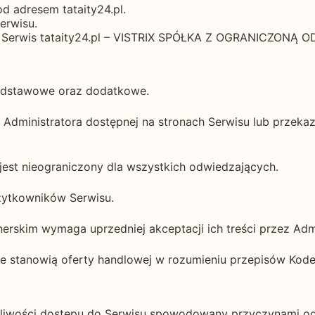
od adresem tataity24.pl.
erwisu.
y Serwis tataity24.pl – VISTRIX SPÓŁKA Z OGRANICZONĄ
podstawowe oraz dodatkowe.
e Administratora dostępnej na stronach Serwisu lub przek
jest nieograniczony dla wszystkich odwiedzających.
Użytkowników Serwisu.
erskim wymaga uprzedniej akceptacji ich treści przez Admi
 nie stanowią oferty handlowej w rozumieniu przepisów Ko
żliwości dostępu do Serwisu spowodowany przyczynami od n