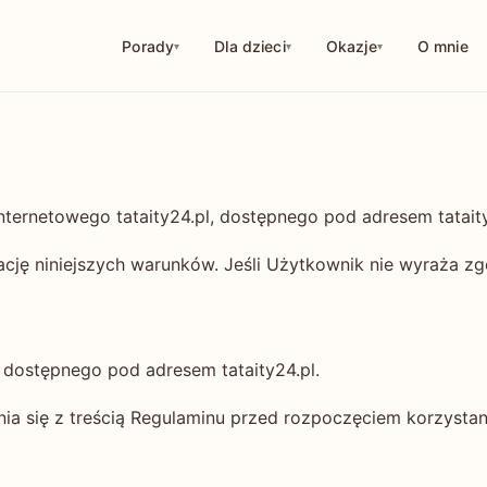
Porady
Dla dzieci
Okazje
O mnie
114
250
126
10
29
56
43
18
ternetowego tataity24.pl, dostępnego pod adresem tataity
32
1
cję niniejszych warunków. Jeśli Użytkownik nie wyraża z
9
u dostępnego pod adresem tataity24.pl.
a się z treścią Regulaminu przed rozpoczęciem korzystani