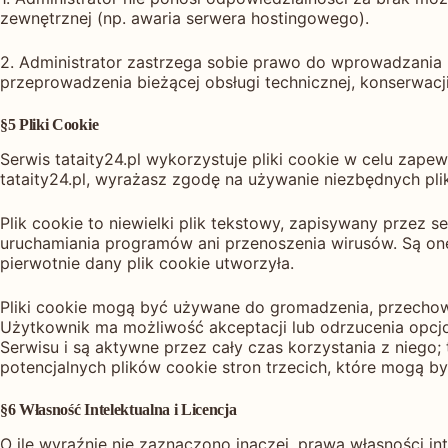
zewnętrznej (np. awaria serwera hostingowego).
2. Administrator zastrzega sobie prawo do wprowadzania
przeprowadzenia bieżącej obsługi technicznej, konserwac
§5 Pliki Cookie
Serwis tataity24.pl wykorzystuje pliki cookie w celu zap
tataity24.pl, wyrażasz zgodę na używanie niezbędnych pli
Plik cookie to niewielki plik tekstowy, zapisywany przez 
uruchamiania programów ani przenoszenia wirusów. Są on
pierwotnie dany plik cookie utworzyła.
Pliki cookie mogą być używane do gromadzenia, przechowy
Użytkownik ma możliwość akceptacji lub odrzucenia opcjo
Serwisu i są aktywne przez cały czas korzystania z niego
potencjalnych plików cookie stron trzecich, które mogą
§6 Własność Intelektualna i Licencja
O ile wyraźnie nie zaznaczono inaczej, prawa własności in