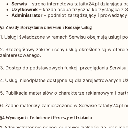
Serwis
– strona internetowa tataity24.pl działająca p
Użytkownik
– każda osoba fizyczna korzystająca z S
Administrator
– podmiot zarządzający i prowadząc
§3 Zasady Korzystania z Serwisu i Rodzaje Usług
1. Usługi świadczone w ramach Serwisu obejmują usługi 
2. Szczegółowy zakres i ceny usług określone są w oferci
zainteresowanego.
3. Dostęp do podstawowych funkcji przeglądania Serwisu 
4. Usługi nieodpłatne dostępne są dla zarejestrowanych 
5. Publikacja materiałów o charakterze reklamowym i partn
6. Żadne materiały zamieszczone w Serwisie tataity24.pl
§4 Wymagania Techniczne i Przerwy w Działaniu
1. Administrator nie ponosi odpowiedzialności za brak mo