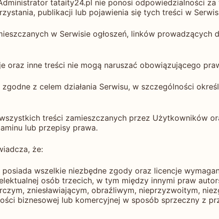
ministrator tataity24.pl nie ponosi odpowiedzialności za
ystania, publikacji lub pojawienia się tych treści w Serwis
amieszczanych w Serwisie ogłoszeń, linków prowadzących d
cje oraz inne treści nie mogą naruszać obowiązującego pr
 zgodne z celem działania Serwisu, w szczególności okreś
 wszystkich treści zamieszczanych przez Użytkowników or
laminu lub przepisy prawa.
wiadcza, że:
 i posiada wszelkie niezbędne zgody oraz licencje wymaga
telektualnej osób trzecich, w tym między innymi praw aut
zerczym, zniesławiającym, obraźliwym, nieprzyzwoitym, n
ności biznesowej lub komercyjnej w sposób sprzeczny z pr