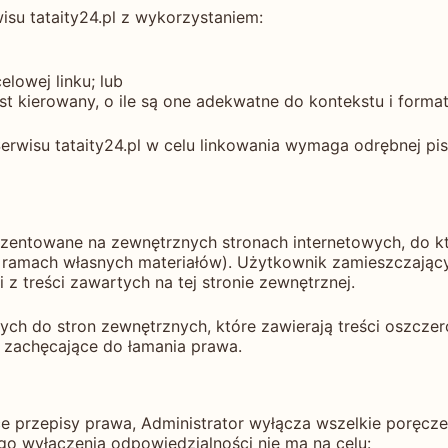
su tataity24.pl z wykorzystaniem:
lowej linku; lub
st kierowany, o ile są one adekwatne do kontekstu i formatu
Serwisu tataity24.pl w celu linkowania wymaga odrębnej p
prezentowane na zewnętrznych stronach internetowych, do k
ramach własnych materiałów). Użytkownik zamieszczający 
z treści zawartych na tej stronie zewnętrznej.
ych do stron zewnętrznych, które zawierają treści oszczer
 zachęcające do łamania prawa.
 przepisy prawa, Administrator wyłącza wszelkie poręcze
go wyłączenia odpowiedzialności nie ma na celu: