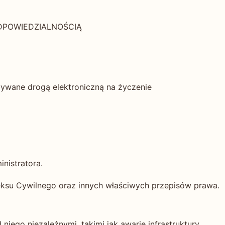
 ODPOWIEDZIALNOŚCIĄ
azywane drogą elektroniczną na życzenie
nistratora.
deksu Cywilnego oraz innych właściwych przepisów prawa.
iego niezależnymi, takimi jak awarie infrastruktury