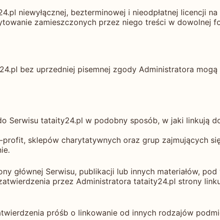
4.pl niewyłącznej, bezterminowej i nieodpłatnej licencji n
ytowanie zamieszczonych przez niego treści w dowolnej for
ty24.pl bez uprzedniej pisemnej zgody Administratora mog
 do Serwisu tataity24.pl w podobny sposób, w jaki linkują
profit, sklepów charytatywnych oraz grup zajmujących się
ie.
y głównej Serwisu, publikacji lub innych materiałów, pod w
wierdzenia przez Administratora tataity24.pl strony linkuj
atwierdzenia próśb o linkowanie od innych rodzajów podmi