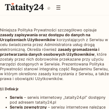
P
☰
⌕
r
z
e
j
d
Niniejsza Polityka Prywatności szczegółowo opisuje
ź
zasady zapisywania oraz dostępu do danych na
d
Urządzeniach Użytkowników
korzystających z Serwisu w
o
celu świadczenia przez Administratora usług drogą
t
elektroniczną. Określa również
zasady gromadzenia i
r
przetwarzania danych osobowych Użytkowników
, które
e
zostały przez nich dobrowolnie przekazane przy użyciu
ś
narzędzi dostępnych w Serwisie. Prezentowana Polityka
c
Prywatności stanowi integralną część Regulaminu Serwisu,
i
w którym określono zasady korzystania z Serwisu, a także
prawa i obowiązki Użytkowników.
§1 Definicje
Serwis
– serwis internetowy „tataity24.pl” dostępny
pod adresem tataity24.pl
Serwis zewnętrzny
– serwisy internetowe należące