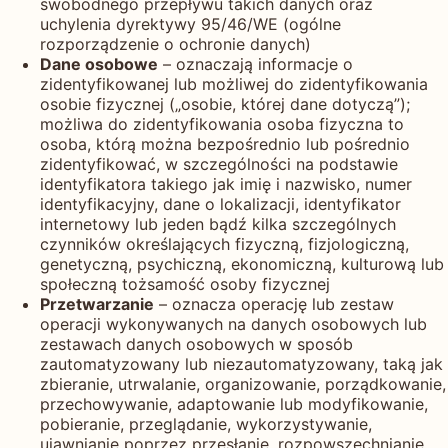
swobodnego przepływu takich danych oraz
uchylenia dyrektywy 95/46/WE (ogólne
rozporządzenie o ochronie danych)
Dane osobowe
– oznaczają informacje o
zidentyfikowanej lub możliwej do zidentyfikowania
osobie fizycznej („osobie, której dane dotyczą”);
możliwa do zidentyfikowania osoba fizyczna to
osoba, którą można bezpośrednio lub pośrednio
zidentyfikować, w szczególności na podstawie
identyfikatora takiego jak imię i nazwisko, numer
identyfikacyjny, dane o lokalizacji, identyfikator
internetowy lub jeden bądź kilka szczególnych
czynników określających fizyczną, fizjologiczną,
genetyczną, psychiczną, ekonomiczną, kulturową lub
społeczną tożsamość osoby fizycznej
Przetwarzanie
– oznacza operację lub zestaw
operacji wykonywanych na danych osobowych lub
zestawach danych osobowych w sposób
zautomatyzowany lub niezautomatyzowany, taką jak
zbieranie, utrwalanie, organizowanie, porządkowanie,
przechowywanie, adaptowanie lub modyfikowanie,
pobieranie, przeglądanie, wykorzystywanie,
ujawnianie poprzez przesłanie, rozpowszechnianie