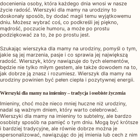
docenienia osoby, która każdego dnia wnosi w nasze
życie radość. Wierszyki dla mamy na urodziny to
doskonały sposób, by dodać magii temu wyjątkowemu
dniu. Możesz wybrać coś, co podkreśli jej piękno,
mądrość, poczucie humoru, a może po prostu
podziękować za to, że po prostu jest.
Szukając wierszyka dla mamy na urodziny, pomyśl o tym,
jakie są jej marzenia, pasje i co sprawia jej największą
radość. Wierszyk, który nawiązuje do tych elementów,
będzie nie tylko miłym gestem, ale także dowodem na to,
jak dobrze ją znasz i rozumiesz. Wierszyk dla mamy na
urodziny powinien być pełen ciepła i pozytywnej energii.
Wierszyki dla mamy na imieniny – tradycja i osobiste życzenia
Imieniny, choć może nieco mniej huczne niż urodziny,
nadal są ważnym dniem, który warto celebrować.
Wierszyki dla mamy na imieniny to subtelny, ale bardzo
osobisty sposób na pamięć o tym dniu. Mogą być krótsze
i bardziej tradycyjne, ale równie dobrze można je
spersonalizować, nawiązując do jej imienia lub cech z nim