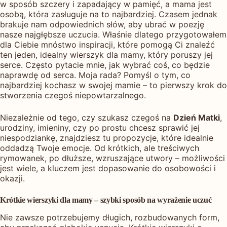
w sposób szczery i zapadający w pamięć, a mama jest
osobą, która zasługuje na to najbardziej. Czasem jednak
brakuje nam odpowiednich słów, aby ubrać w poezję
nasze najgłębsze uczucia. Właśnie dlatego przygotowałem
dla Ciebie mnóstwo inspiracji, które pomogą Ci znaleźć
ten jeden, idealny wierszyk dla mamy, który poruszy jej
serce. Często pytacie mnie, jak wybrać coś, co będzie
naprawdę od serca. Moja rada? Pomyśl o tym, co
najbardziej kochasz w swojej mamie – to pierwszy krok do
stworzenia czegoś niepowtarzalnego.
Niezależnie od tego, czy szukasz czegoś na
Dzień Matki
,
urodziny, imieniny, czy po prostu chcesz sprawić jej
niespodziankę, znajdziesz tu propozycje, które idealnie
oddadzą Twoje emocje. Od krótkich, ale treściwych
rymowanek, po dłuższe, wzruszające utwory – możliwości
jest wiele, a kluczem jest dopasowanie do osobowości i
okazji.
Krótkie wierszyki dla mamy – szybki sposób na wyrażenie uczuć
Nie zawsze potrzebujemy długich, rozbudowanych form,