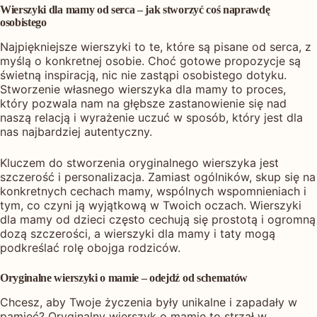
Wierszyki dla mamy od serca – jak stworzyć coś naprawdę
osobistego
Najpiękniejsze wierszyki to te, które są pisane od serca, z
myślą o konkretnej osobie. Choć gotowe propozycje są
świetną inspiracją, nic nie zastąpi osobistego dotyku.
Stworzenie własnego wierszyka dla mamy to proces,
który pozwala nam na głębsze zastanowienie się nad
naszą relacją i wyrażenie uczuć w sposób, który jest dla
nas najbardziej autentyczny.
Kluczem do stworzenia oryginalnego wierszyka jest
szczerość i personalizacja. Zamiast ogólników, skup się na
konkretnych cechach mamy, wspólnych wspomnieniach i
tym, co czyni ją wyjątkową w Twoich oczach. Wierszyki
dla mamy od dzieci często cechują się prostotą i ogromną
dozą szczerości, a wierszyki dla mamy i taty mogą
podkreślać rolę obojga rodziców.
Oryginalne wierszyki o mamie – odejdź od schematów
Chcesz, aby Twoje życzenia były unikalne i zapadały w
pamięć? Oryginalny wierszyk o mamie to strzał w