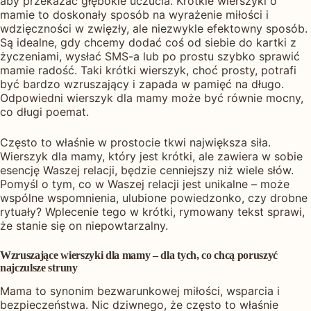
aby przekazać głębokie uczucia. Krótkie wierszyki o
mamie to doskonały sposób na wyrażenie miłości i
wdzięczności w zwięzły, ale niezwykle efektowny sposób.
Są idealne, gdy chcemy dodać coś od siebie do kartki z
życzeniami, wysłać SMS-a lub po prostu szybko sprawić
mamie radość. Taki krótki wierszyk, choć prosty, potrafi
być bardzo wzruszający i zapada w pamięć na długo.
Odpowiedni wierszyk dla mamy może być równie mocny,
co długi poemat.
Często to właśnie w prostocie tkwi największa siła.
Wierszyk dla mamy, który jest krótki, ale zawiera w sobie
esencję Waszej relacji, będzie cenniejszy niż wiele słów.
Pomyśl o tym, co w Waszej relacji jest unikalne – może
wspólne wspomnienia, ulubione powiedzonko, czy drobne
rytuały? Wplecenie tego w krótki, rymowany tekst sprawi,
że stanie się on niepowtarzalny.
Wzruszające wierszyki dla mamy – dla tych, co chcą poruszyć
najczulsze struny
Mama to synonim bezwarunkowej miłości, wsparcia i
bezpieczeństwa. Nic dziwnego, że często to właśnie