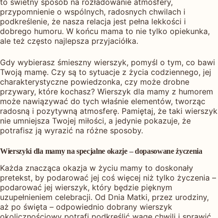
to świetny sposób na rozładowanie atmosfery,
przypomnienie o wspólnych, radosnych chwilach i
podkreślenie, że nasza relacja jest pełna lekkości i
dobrego humoru. W końcu mama to nie tylko opiekunka,
ale też często najlepsza przyjaciółka.
Gdy wybierasz śmieszny wierszyk, pomyśl o tym, co bawi
Twoją mamę. Czy są to sytuacje z życia codziennego, jej
charakterystyczne powiedzonka, czy może drobne
przywary, które kochasz? Wierszyk dla mamy z humorem
może nawiązywać do tych właśnie elementów, tworząc
radosną i pozytywną atmosferę. Pamiętaj, że taki wierszyk
nie umniejsza Twojej miłości, a jedynie pokazuje, że
potrafisz ją wyrazić na różne sposoby.
Wierszyki dla mamy na specjalne okazje – dopasowane życzenia
Każda znacząca okazja w życiu mamy to doskonały
pretekst, by podarować jej coś więcej niż tylko życzenia –
podarować jej wierszyk, który będzie pięknym
uzupełnieniem celebracji. Od Dnia Matki, przez urodziny,
aż po święta – odpowiednio dobrany wierszyk
okolicznościowy potrafi podkreślić wagę chwili i sprawić,