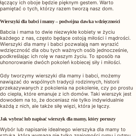
łączący ich oboje będzie pięknym gestem. Warto
pamiętać o tych, którzy razem tworzą nasz dom.
Wierszyki dla babci i mamy – podwójna dawka wdzięczności
Babcia i mama to dwie niezwykłe kobiety w życiu
każdego z nas, często będące ostoją miłości i mądrości.
Wierszyki dla mamy i babci pozwalają nam wyrazić
wdzięczność dla obu tych ważnych osób jednocześnie,
podkreślając ich rolę w naszym życiu. To sposób na
uhonorowanie dwóch pokoleń kobiecej siły i miłości.
Gdy tworzymy wierszyki dla mamy i babci, możemy
nawiązać do wspólnych tradycji rodzinnych, historii
przekazywanych z pokolenia na pokolenie, czy po prostu
do ciepła, które emanuje z ich domów. Taki wierszyk jest
dowodem na to, że doceniasz nie tylko indywidualnie
każdą z nich, ale także siłę więzi, która je łączy.
Jak wybrać lub napisać wierszyk dla mamy, który poruszy
Wybór lub napisanie idealnego wierszyka dla mamy to
sztuka, która wymaga nie tylko znajomości rymu i rytmu,