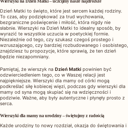
Wierszyki na Dzień Matki – uczcijmy nasze najdroższe
Dzień Matki to święto, które jest sercem każdej rodziny.
To czas, aby podziękować za trud wychowania,
bezgraniczne poświęcenie i miłość, która nigdy nie
słabnie. Wierszyki na Dzień Matki to idealny sposób, by
wyrazić te wszystkie uczucia w poetyckiej formie.
Niezależnie od tego, czy szukasz czegoś prostego i
wzruszającego, czy bardziej rozbudowanego i osobistego,
znajdziesz tu propozycje, które sprawią, że ten dzień
będzie niezapomniany.
Pamiętaj, że wierszyk na
Dzień Matki
powinien być
odzwierciedleniem tego, co w Waszej relacji jest
najpiękniejsze. Wierszyki dla mamy od córki mogą
podkreślać siłę kobiecej więzi, podczas gdy wierszyki dla
mamy od syna mogą skupiać się na wdzięczności i
podziwie. Ważne, aby były autentyczne i płynęły prosto z
serca.
Wierszyki dla mamy na urodziny – świętujmy z radością
Każde urodziny to nowy rozdział, okazja do świętowania i