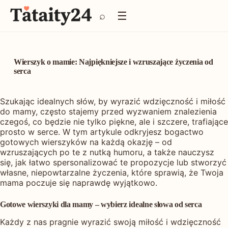
P
☰
⌕
r
z
e
j
d
Wierszyk o mamie: Najpiękniejsze i wzruszające życzenia od
ź
serca
d
o
Szukając idealnych słów, by wyrazić wdzięczność i miłość
t
do mamy, często stajemy przed wyzwaniem znalezienia
r
czegoś, co będzie nie tylko piękne, ale i szczere, trafiające
e
prosto w serce. W tym artykule odkryjesz bogactwo
ś
gotowych wierszyków na każdą okazję – od
c
wzruszających po te z nutką humoru, a także nauczysz
i
się, jak łatwo spersonalizować te propozycje lub stworzyć
własne, niepowtarzalne życzenia, które sprawią, że Twoja
mama poczuje się naprawdę wyjątkowo.
Gotowe wierszyki dla mamy – wybierz idealne słowa od serca
Każdy z nas pragnie wyrazić swoją miłość i wdzięczność