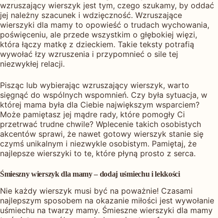
wzruszający wierszyk jest tym, czego szukamy, by oddać
jej należny szacunek i wdzięczność. Wzruszające
wierszyki dla mamy to opowieść o trudach wychowania,
poświęceniu, ale przede wszystkim o głębokiej więzi,
która łączy matkę z dzieckiem. Takie teksty potrafią
wywołać łzy wzruszenia i przypomnieć o sile tej
niezwykłej relacji.
Pisząc lub wybierając wzruszający wierszyk, warto
sięgnąć do wspólnych wspomnień. Czy była sytuacja, w
której mama była dla Ciebie największym wsparciem?
Może pamiętasz jej mądre rady, które pomogły Ci
przetrwać trudne chwile? Wplecenie takich osobistych
akcentów sprawi, że nawet gotowy wierszyk stanie się
czymś unikalnym i niezwykle osobistym. Pamiętaj, że
najlepsze wierszyki to te, które płyną prosto z serca.
Śmieszny wierszyk dla mamy – dodaj uśmiechu i lekkości
Nie każdy wierszyk musi być na poważnie! Czasami
najlepszym sposobem na okazanie miłości jest wywołanie
uśmiechu na twarzy mamy. Śmieszne wierszyki dla mamy