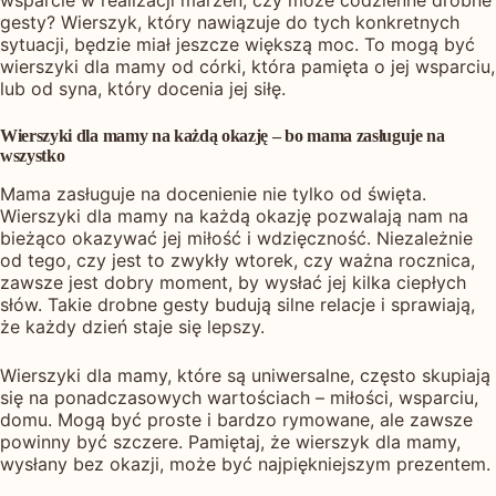
wsparcie w realizacji marzeń, czy może codzienne drobne
gesty? Wierszyk, który nawiązuje do tych konkretnych
sytuacji, będzie miał jeszcze większą moc. To mogą być
wierszyki dla mamy od córki, która pamięta o jej wsparciu,
lub od syna, który docenia jej siłę.
Wierszyki dla mamy na każdą okazję – bo mama zasługuje na
wszystko
Mama zasługuje na docenienie nie tylko od święta.
Wierszyki dla mamy na każdą okazję pozwalają nam na
bieżąco okazywać jej miłość i wdzięczność. Niezależnie
od tego, czy jest to zwykły wtorek, czy ważna rocznica,
zawsze jest dobry moment, by wysłać jej kilka ciepłych
słów. Takie drobne gesty budują silne relacje i sprawiają,
że każdy dzień staje się lepszy.
Wierszyki dla mamy, które są uniwersalne, często skupiają
się na ponadczasowych wartościach – miłości, wsparciu,
domu. Mogą być proste i bardzo rymowane, ale zawsze
powinny być szczere. Pamiętaj, że wierszyk dla mamy,
wysłany bez okazji, może być najpiękniejszym prezentem.