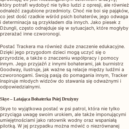
który potrafi wydobyć nie tylko ludzi z opresji, ale również
odnaleźć zagubione przedmioty. Choć nie boi się pająków,
co jest dość rzadkie wśród psich bohaterów, jego odwaga
i determinacja są przykładem dla innych. Jako piesek z
Dżungli, często odnajduje się w sytuacjach, które mogłyby
przerażać inne czworonogi.
Postać Trackera ma również duże znaczenie edukacyjne.
Dzięki jego przygodom dzieci mogą uczyć się o
przyrodzie, a także o znaczeniu współpracy i pomocy
innym. Jego przyjaźń z innymi bohaterami, jak burmistrz
Goodway, ilustruje, jak ważne są relacje między ludźmi a
czworonogami. Swoją pasją do pomagania innym, Tracker
inspiruje młodych widzów do stawania się odważnymi i
odpowiedzialnymi.
Skye – Latająca Bohaterka Psiej Drużyny
Skye to wyjątkowa postać w psi patrol, która nie tylko
przyciąga uwagę swoim urokiem, ale także imponującymi
umiejętnościami jako ratownik wodny oraz wspaniałą
pilotką. W jej przypadku można mówić o niezrównanej