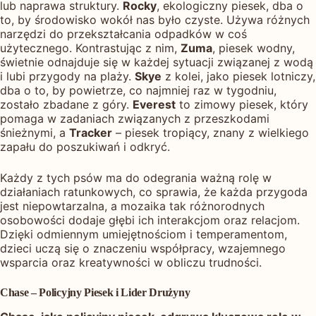
lub naprawa struktury.
Rocky
, ekologiczny piesek, dba o
to, by środowisko wokół nas było czyste. Używa różnych
narzędzi do przekształcania odpadków w coś
użytecznego. Kontrastując z nim,
Zuma
, piesek wodny,
świetnie odnajduje się w każdej sytuacji związanej z wodą
i lubi przygody na plaży.
Skye
z kolei, jako piesek lotniczy,
dba o to, by powietrze, co najmniej raz w tygodniu,
zostało zbadane z góry.
Everest
to zimowy piesek, który
pomaga w zadaniach związanych z przeszkodami
śnieżnymi, a
Tracker
– piesek tropiący, znany z wielkiego
zapału do poszukiwań i odkryć.
Każdy z tych psów ma do odegrania ważną rolę w
działaniach ratunkowych, co sprawia, że każda przygoda
jest niepowtarzalna, a mozaika tak różnorodnych
osobowości dodaje głębi ich interakcjom oraz relacjom.
Dzięki odmiennym umiejętnościom i temperamentom,
dzieci uczą się o znaczeniu współpracy, wzajemnego
wsparcia oraz kreatywności w obliczu trudności.
Chase – Policyjny Piesek i Lider Drużyny