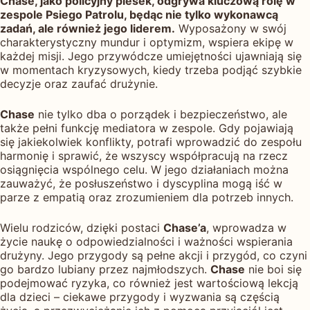
Chase, jako policyjny piesek, odgrywa kluczową rolę w
zespole Psiego Patrolu, będąc nie tylko wykonawcą
zadań, ale również jego liderem.
Wyposażony w swój
charakterystyczny mundur i optymizm, wspiera ekipę w
każdej misji. Jego przywódcze umiejętności ujawniają się
w momentach kryzysowych, kiedy trzeba podjąć szybkie
decyzje oraz zaufać drużynie.
Chase
nie tylko dba o porządek i bezpieczeństwo, ale
także pełni funkcję mediatora w zespole. Gdy pojawiają
się jakiekolwiek konflikty, potrafi wprowadzić do zespołu
harmonię i sprawić, że wszyscy współpracują na rzecz
osiągnięcia wspólnego celu. W jego działaniach można
zauważyć, że posłuszeństwo i dyscyplina mogą iść w
parze z empatią oraz zrozumieniem dla potrzeb innych.
Wielu rodziców, dzięki postaci
Chase’a
, wprowadza w
życie naukę o odpowiedzialności i ważności wspierania
drużyny. Jego przygody są pełne akcji i przygód, co czyni
go bardzo lubiany przez najmłodszych.
Chase
nie boi się
podejmować ryzyka, co również jest wartościową lekcją
dla dzieci – ciekawe przygody i wyzwania są częścią