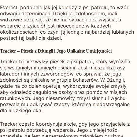
Everest, podobnie jak jej koledzy z psi patrolu, to wzór
odwagi i determinacji. Dzięki jej zdolnościom, mali
widzowie uczą się, że nie ma sytuacji bez wyjścia, a
wsparcie przyjaciół jest nieocenione w każdych
okolicznościach, co czyni ją jedną z najbardziej lubianych
postaci tej bajki dla dzieci.
Tracker – Piesek z Dżungli i Jego Unikalne Umiejętności
Tracker to niezwykły piesek z psi patrol, który wyróżnia
się wspaniałymi umiejętnościami. Jest mieszanką rasy
labrador i innych czworonogów, co sprawia, że jego
zdolności są unikalne w grupie bohaterów. W Dżungli,
gdzie na co dzień operuje, wykorzystuje swoje zmysły,
aby odnaleźć zagubione osoby oraz pomóc w misjach
ratunkowych. Jego niesamowity zmysł słuchu i węchu
pozwala mu odkrywać rzeczy, które są niedostrzegalne
dla ludzkiego oka.
Tracker często koordynuje akcje, gdy jego przyjaciele z
psi patrolu potrzebują wsparcia. Jego umiejętności
sprawiają, że jest niezastąpionym członkiem drużyny,