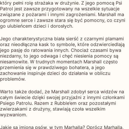
który pełni rolę strażaka w drużynie. Z jego pomocą Psi
Patrol jest zawsze przygotowany na wszelkie sytuacje
związane z pożarami i innymi zagrożeniami. Marshall ma
ogromne serce i zawsze stara się być pomocny, co czyni
go ulubieńcem dzieci i dorosłych.
Jego charakterystyczna biała sierść z czarnymi plamami
oraz nieodłączna kask to symbole, które odzwierciedlają
jego pasję do ratowania innych. Chociaż czasami bywa
niezdarny, to jego odwaga i chęć niesienia pomocy są
niesamowite. W trudnych momentach Marshall często
przemienia się w prawdziwego bohatera, a jego
zachowanie inspiruje dzieci do działania w obliczu
problemów.
Warto także dodać, że Marshall zdobył serca widzów na
całym świecie dzięki swojej przyjaźni z innymi członkami
Psiego Patrolu. Razem z Rubble’em oraz pozostałymi
zwierzakami z drużyny, stawiają czoła wszelkim
wyzwaniom.
Jakie są imiona psów, w tym Marhalla? Oprócz Marhalla,