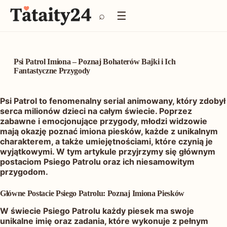
P
☰
⌕
r
z
e
j
d
Psi Patrol Imiona – Poznaj Bohaterów Bajki i Ich
ź
Fantastyczne Przygody
d
o
Psi Patrol to fenomenalny serial animowany, który zdobył
t
serca milionów dzieci na całym świecie. Poprzez
r
zabawne i emocjonujące przygody, młodzi widzowie
e
mają okazję poznać imiona piesków, każde z unikalnym
ś
charakterem, a także umiejętnościami, które czynią je
c
wyjątkowymi. W tym artykule przyjrzymy się głównym
i
postaciom Psiego Patrolu oraz ich niesamowitym
przygodom.
Główne Postacie Psiego Patrolu: Poznaj Imiona Piesków
W świecie Psiego Patrolu każdy piesek ma swoje
unikalne imię oraz zadania, które wykonuje z pełnym