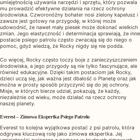
umiejętnością używania narzędzi i sprzętu, który pozwala
mu prowadzić efektywne działania na rzecz ochrony
środowiska. Czworonóżny bohater nosi zielony kapelusz i
zawsze jest gotowy na przygodę, w której może
udowodnić, że nawet mały piesek może dokonać wielkich
zmian. Jego elastyczność i determinacja sprawiają, że inne
postacie psiego patrolu często zwracają się do niego o
pomoc, gdyż wiedzą, że Rocky nigdy się nie podda.
Co więcej, Rocky często toczy boje z zanieczyszczeniem
środowiska, a jego przygody są nie tylko fascynujące, ale
również edukacyjne. Dzięki takim postaciom jak Rocky,
dzieci uczą się, jak ważna jest dbałość o Planetę oraz jak
można w prosty sposób przyczynić się do jej ochrony.
Misje, w których bierze udział, pokazują, że każdy,
niezależnie od wieku, może działać na rzecz ochrony
naszej planety.
Everest – Zimowa Ekspertka Psiego Patrolu
Everest to kolejna wyjątkowa postać z psi patrolu, która
odgrywa kluczową rolę jako zimowa ekspertka. Jej
umiejętności związane z pomocą w trudnych zimowych