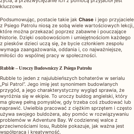
życia, a przezwyciężanie ich z pomocą przyjaciół jest
kluczowe.
Podsumowując, postacie takie jak
Chase
i jego przyjaciele
z Psiego Patrolu niosą ze sobą wiele wartościowych lekcji,
które można przekazać poprzez zabawne i pouczające
historie. Dzięki osobowościom i umiejętnościom każdego
z piesków dzieci uczą się, że bycie członkiem zespołu
wymaga zaangażowania, oddania i, co najważniejsze,
miłości do wspólnej pracy w społeczności.
Rubble – Uroczy Budowniczy Z Psiego Patrolu
Rubble to jeden z najulubieńszych bohaterów w serialu
„Psi Patrol”. Jego imię jest synonimem budowlanych
przygód, a jego charakterystyczny wygląd sprawia, że
wyróżnia się w ekipie. To uroczy buldog angielski, który
ma głowę pełną pomysłów, gdy trzeba coś zbudować lub
naprawić. Uwielbia pracować z ciężkim sprzętem i często
używa swojego buldożera, aby pomóc w rozwiązywaniu
problemów w Adventure Bay. W codziennej walce z
przeciwnościami losu, Rubble pokazuje, jak ważna jest
współpraca i kreatywność.