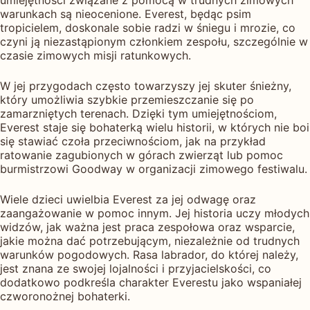
warunkach są nieocenione. Everest, będąc psim
tropicielem, doskonale sobie radzi w śniegu i mrozie, co
czyni ją niezastąpionym członkiem zespołu, szczególnie w
czasie zimowych misji ratunkowych.
W jej przygodach często towarzyszy jej skuter śnieżny,
który umożliwia szybkie przemieszczanie się po
zamarzniętych terenach. Dzięki tym umiejętnościom,
Everest staje się bohaterką wielu historii, w których nie boi
się stawiać czoła przeciwnościom, jak na przykład
ratowanie zagubionych w górach zwierząt lub pomoc
burmistrzowi Goodway w organizacji zimowego festiwalu.
Wiele dzieci uwielbia Everest za jej odwagę oraz
zaangażowanie w pomoc innym. Jej historia uczy młodych
widzów, jak ważna jest praca zespołowa oraz wsparcie,
jakie można dać potrzebującym, niezależnie od trudnych
warunków pogodowych. Rasa labrador, do której należy,
jest znana ze swojej lojalności i przyjacielskości, co
dodatkowo podkreśla charakter Everestu jako wspaniałej
czworonożnej bohaterki.