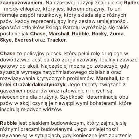
zaangażowaniem.
Na czołowej pozycji znajduje się
Ryder
– młody chłopiec, który jest liderem drużyny. To on
formuje zespół ratunkowy, który składa się z różnych
psów, każdy reprezentujący inny zestaw umiejętności.
Spośród członków Psiego Patrolu wyróżniają się takie
postacie jak
Chase
,
Marshall
,
Rubble
,
Rocky
,
Zuma
,
Skye
,
Everest
oraz
Tracker
.
Chase
to policyjny piesek, który pełni rolę drugiego w
dowództwie. Jest bardzo zorganizowany, lojalny i zawsze
gotowy do akcji. Najczęściej można go zobaczyć, gdy
sytuacja wymaga natychmiastowego działania oraz
rozwiązywania krytycznych problemów.
Marshall
, to z
kolei
strażak dalmatyńczyk
. Jego talenty związane z
gaszeniem pożarów oraz ratowaniem innych są
nieocenione dla drużyny. Szybkość i determinacja obu
psów w akcji czynią je niewątpliwymi bohaterami, które
inspirują młodych widzów.
Rubble
jest pieskiem budowniczym, który zajmuje się
różnymi pracami budowlanymi. Jego umiejętności
używane są w sytuacjach, gdy konieczne jest zburzenie