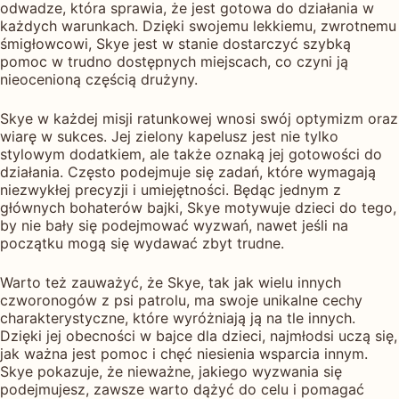
odwadze, która sprawia, że jest gotowa do działania w
każdych warunkach. Dzięki swojemu lekkiemu, zwrotnemu
śmigłowcowi, Skye jest w stanie dostarczyć szybką
pomoc w trudno dostępnych miejscach, co czyni ją
nieocenioną częścią drużyny.
Skye w każdej misji ratunkowej wnosi swój optymizm oraz
wiarę w sukces. Jej zielony kapelusz jest nie tylko
stylowym dodatkiem, ale także oznaką jej gotowości do
działania. Często podejmuje się zadań, które wymagają
niezwykłej precyzji i umiejętności. Będąc jednym z
głównych bohaterów bajki, Skye motywuje dzieci do tego,
by nie bały się podejmować wyzwań, nawet jeśli na
początku mogą się wydawać zbyt trudne.
Warto też zauważyć, że Skye, tak jak wielu innych
czworonogów z psi patrolu, ma swoje unikalne cechy
charakterystyczne, które wyróżniają ją na tle innych.
Dzięki jej obecności w bajce dla dzieci, najmłodsi uczą się,
jak ważna jest pomoc i chęć niesienia wsparcia innym.
Skye pokazuje, że nieważne, jakiego wyzwania się
podejmujesz, zawsze warto dążyć do celu i pomagać