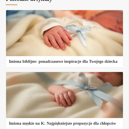
Imiona biblijne: ponadczasowe inspiracje dla Twojego dziecka
Imiona męskie na K: Najpiękniejsze propozycje dla chłopców