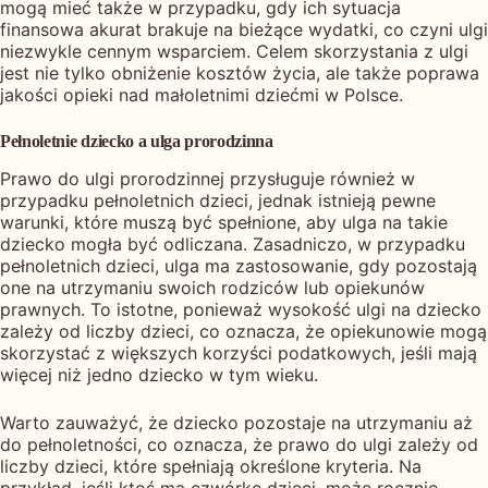
mogą mieć także w przypadku, gdy ich sytuacja
finansowa akurat brakuje na bieżące wydatki, co czyni ulgi
niezwykle cennym wsparciem. Celem skorzystania z ulgi
jest nie tylko obniżenie kosztów życia, ale także poprawa
jakości opieki nad małoletnimi dziećmi w Polsce.
Pełnoletnie dziecko a ulga prorodzinna
Prawo do ulgi prorodzinnej przysługuje również w
przypadku pełnoletnich dzieci, jednak istnieją pewne
warunki, które muszą być spełnione, aby ulga na takie
dziecko mogła być odliczana. Zasadniczo, w przypadku
pełnoletnich dzieci, ulga ma zastosowanie, gdy pozostają
one na utrzymaniu swoich rodziców lub opiekunów
prawnych. To istotne, ponieważ wysokość ulgi na dziecko
zależy od liczby dzieci, co oznacza, że opiekunowie mogą
skorzystać z większych korzyści podatkowych, jeśli mają
więcej niż jedno dziecko w tym wieku.
Warto zauważyć, że dziecko pozostaje na utrzymaniu aż
do pełnoletności, co oznacza, że prawo do ulgi zależy od
liczby dzieci, które spełniają określone kryteria. Na
przykład, jeśli ktoś ma czwórkę dzieci, może rocznie