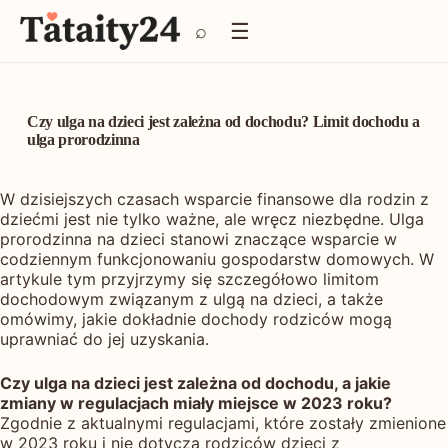
P
☰
⌕
r
z
e
j
d
Czy ulga na dzieci jest zależna od dochodu? Limit dochodu a
ź
ulga prorodzinna
d
o
W dzisiejszych czasach wsparcie finansowe dla rodzin z
t
dziećmi jest nie tylko ważne, ale wręcz niezbędne. Ulga
r
prorodzinna na dzieci stanowi znaczące wsparcie w
e
codziennym funkcjonowaniu gospodarstw domowych. W
ś
artykule tym przyjrzymy się szczegółowo limitom
c
dochodowym związanym z ulgą na dzieci, a także
i
omówimy, jakie dokładnie dochody rodziców mogą
uprawniać do jej uzyskania.
Czy ulga na dzieci jest zależna od dochodu, a jakie
zmiany w regulacjach miały miejsce w 2023 roku?
Zgodnie z aktualnymi regulacjami, które zostały zmienione
w 2023 roku i nie dotyczą rodziców dzieci z