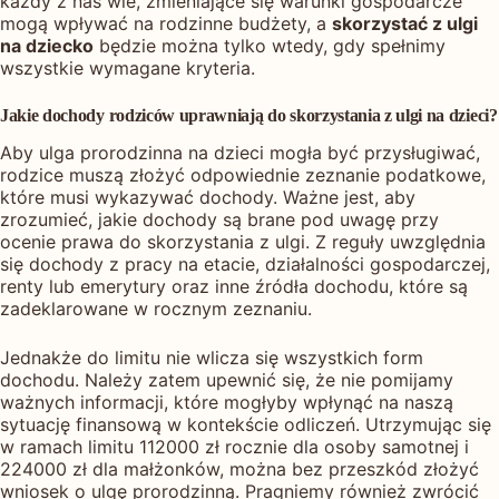
każdy z nas wie, zmieniające się warunki gospodarcze
mogą wpływać na rodzinne budżety, a
skorzystać z ulgi
na dziecko
będzie można tylko wtedy, gdy spełnimy
wszystkie wymagane kryteria.
Jakie dochody rodziców uprawniają do skorzystania z ulgi na dzieci?
Aby ulga prorodzinna na dzieci mogła być przysługiwać,
rodzice muszą złożyć odpowiednie zeznanie podatkowe,
które musi wykazywać dochody. Ważne jest, aby
zrozumieć, jakie dochody są brane pod uwagę przy
ocenie prawa do skorzystania z ulgi. Z reguły uwzględnia
się dochody z pracy na etacie, działalności gospodarczej,
renty lub emerytury oraz inne źródła dochodu, które są
zadeklarowane w rocznym zeznaniu.
Jednakże do limitu nie wlicza się wszystkich form
dochodu. Należy zatem upewnić się, że nie pomijamy
ważnych informacji, które mogłyby wpłynąć na naszą
sytuację finansową w kontekście odliczeń. Utrzymując się
w ramach limitu 112000 zł rocznie dla osoby samotnej i
224000 zł dla małżonków, można bez przeszkód złożyć
wniosek o ulgę prorodzinną. Pragniemy również zwrócić