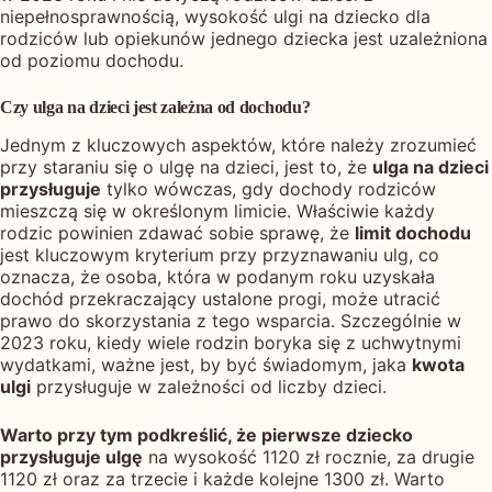
niepełnosprawnością, wysokość ulgi na dziecko dla
rodziców lub opiekunów jednego dziecka jest uzależniona
od poziomu dochodu.
Czy ulga na dzieci jest zależna od dochodu?
Jednym z kluczowych aspektów, które należy zrozumieć
przy staraniu się o ulgę na dzieci, jest to, że
ulga na dzieci
przysługuje
tylko wówczas, gdy dochody rodziców
mieszczą się w określonym limicie. Właściwie każdy
rodzic powinien zdawać sobie sprawę, że
limit dochodu
jest kluczowym kryterium przy przyznawaniu ulg, co
oznacza, że osoba, która w podanym roku uzyskała
dochód przekraczający ustalone progi, może utracić
prawo do skorzystania z tego wsparcia. Szczególnie w
2023 roku, kiedy wiele rodzin boryka się z uchwytnymi
wydatkami, ważne jest, by być świadomym, jaka
kwota
ulgi
przysługuje w zależności od liczby dzieci.
Warto przy tym podkreślić, że pierwsze dziecko
przysługuje ulgę
na wysokość 1120 zł rocznie, za drugie
1120 zł oraz za trzecie i każde kolejne 1300 zł. Warto