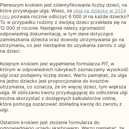
Pierwszym krokiem jest zidentyfikowanie liczby dzieci, na
które przysługuje ulga. Wiesz, że
ulga na dziecko w 2024
roku
pozwala rocznie odliczyć 6 000 zł na każde dziecko?
To w przypadku rodziny z dwójką dzieci przekłada się na
12 000 zł rocznie. Następnie należy zgromadzić
odpowiednią dokumentację, w tym dane dotyczące
zamieszkania dziecka oraz dowody utrzymywania go na
utrzymaniu, co jest niezbędne do uzyskania zwrotu z ulgi
na dzieci.
Kolejnym krokiem jest wypełnienie formularza PIT, w
którym w odpowiednich rubrykach zaznaczamy wysokość
ulgi oraz podajemy liczbę dzieci. Warto pamiętać, że ulga
na jedno dziecko jest proporcjonalna do kosztów
utrzymania, co oznacza, że im więcej dzieci, tym większa
ulga. W obliczaniu kwoty przysługującej do odliczenia ulgi
można skorzystać z dostępnych kalkulatorów online,
które pomogą oszacować dokładną kwotę do zwrotu z
ulgi.
Ostatnim krokiem jest złożenie formularza do
odpowiedniego urzędu skarbowego. Warto pamiętać, że