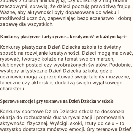
zabawy z chustą animacyjną, czy konkursy z nagrodami
rzeczowymi, sprawią, że dzieci poczują prawdziwą frajdę.
Ważne, aby aktywności były dopasowane do wieku i
możliwości uczniów, zapewniając bezpieczeństwo i dobrą
zabawę dla wszystkich.
Konkursy plastyczne i artystyczne – kreatywność w każdym kącie
Konkursy plastyczne Dzień Dziecka szkoła to świetny
sposób na rozwijanie kreatywności. Dzieci mogą malować,
rysować, tworzyć kolaże na temat swoich marzeń,
ulubionych postaci czy wyobrażonych światów. Podobnie,
występy artystyczne Dzień Dziecka szkoła, gdzie
uczniowie mogą zaprezentować swoje talenty muzyczne,
taneczne czy aktorskie, dodadzą świętu wyjątkowego
charakteru.
Sportowe emocje i gry terenowe na Dzień Dziecka w szkole
Konkursy sportowe Dzień Dziecka szkoła to doskonała
okazja do rozbudzenia ducha rywalizacji i promowania
aktywności fizycznej. Wyścigi, skoki, rzuty do celu – to
wszystko dostarcza mnóstwo emocji. Gry terenowe Dzień