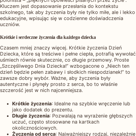
polonista – „pięknych opowieści pisanych przez życie”.
Kluczem jest dopasowanie przesłania do kontekstu
szkolnego, tak aby życzenia były nie tylko miłe, ale i lekko
edukacyjne, wpisując się w codzienne doświadczenia
uczniów.
Krótkie i serdeczne życzenia dla każdego dziecka
Czasem mniej znaczy więcej. Krótkie życzenia Dzień
Dziecka, które są treściwe i pełne ciepła, potrafią wywołać
uśmiech równie skutecznie, co długie przemowy. Proste
„Szczęśliwego Dnia Dziecka!” wzbogacone o „Niech ten
dzień będzie pełen zabawy i słodkich niespodzianek!” to
zawsze dobry wybór. Ważne, aby życzenia były
autentyczne i płynęły prosto z serca, bo to właśnie
szczerość jest w nich najcenniejsza.
Krótkie życzenia
: Idealne na szybkie wręczenie lub
jako dodatek do prezentu.
Długie życzenia
: Pozwalają na wyrażenie głębszych
uczuć, często stosowane na kartkach
okolicznościowych.
Życzenia od serca
: Najważniejszy rodzaj, niezależnie