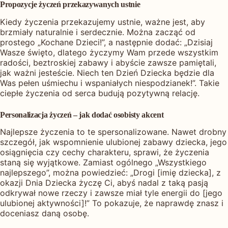
Propozycje życzeń przekazywanych ustnie
Kiedy życzenia przekazujemy ustnie, ważne jest, aby
brzmiały naturalnie i serdecznie. Można zacząć od
prostego „Kochane Dzieci!”, a następnie dodać: „Dzisiaj
Wasze święto, dlatego życzymy Wam przede wszystkim
radości, beztroskiej zabawy i abyście zawsze pamiętali,
jak ważni jesteście. Niech ten Dzień Dziecka będzie dla
Was pełen uśmiechu i wspaniałych niespodzianek!”. Takie
ciepłe życzenia od serca budują pozytywną relację.
Personalizacja życzeń – jak dodać osobisty akcent
Najlepsze życzenia to te spersonalizowane. Nawet drobny
szczegół, jak wspomnienie ulubionej zabawy dziecka, jego
osiągnięcia czy cechy charakteru, sprawi, że życzenia
staną się wyjątkowe. Zamiast ogólnego „Wszystkiego
najlepszego”, można powiedzieć: „Drogi [imię dziecka], z
okazji Dnia Dziecka życzę Ci, abyś nadal z taką pasją
odkrywał nowe rzeczy i zawsze miał tyle energii do [jego
ulubionej aktywności]!” To pokazuje, że naprawdę znasz i
doceniasz daną osobę.