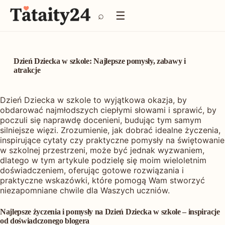
P
☰
⌕
r
z
e
j
d
Dzień Dziecka w szkole: Najlepsze pomysły, zabawy i
ź
atrakcje
d
o
Dzień Dziecka w szkole to wyjątkowa okazja, by
t
obdarować najmłodszych ciepłymi słowami i sprawić, by
r
poczuli się naprawdę docenieni, budując tym samym
e
silniejsze więzi. Zrozumienie, jak dobrać idealne życzenia,
ś
inspirujące cytaty czy praktyczne pomysły na świętowanie
c
w szkolnej przestrzeni, może być jednak wyzwaniem,
i
dlatego w tym artykule podzielę się moim wieloletnim
doświadczeniem, oferując gotowe rozwiązania i
praktyczne wskazówki, które pomogą Wam stworzyć
niezapomniane chwile dla Waszych uczniów.
Najlepsze życzenia i pomysły na Dzień Dziecka w szkole – inspiracje
od doświadczonego blogera