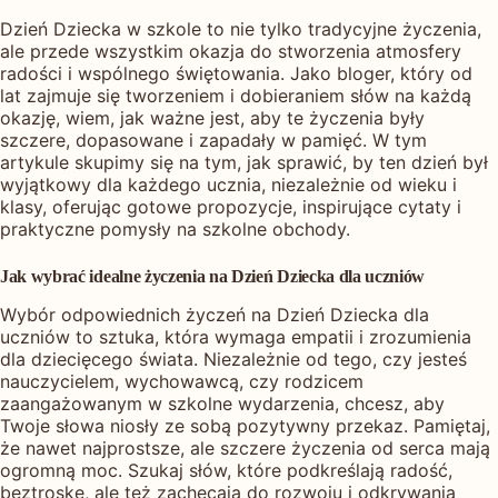
Dzień Dziecka w szkole to nie tylko tradycyjne życzenia,
ale przede wszystkim okazja do stworzenia atmosfery
radości i wspólnego świętowania. Jako bloger, który od
lat zajmuje się tworzeniem i dobieraniem słów na każdą
okazję, wiem, jak ważne jest, aby te życzenia były
szczere, dopasowane i zapadały w pamięć. W tym
artykule skupimy się na tym, jak sprawić, by ten dzień był
wyjątkowy dla każdego ucznia, niezależnie od wieku i
klasy, oferując gotowe propozycje, inspirujące cytaty i
praktyczne pomysły na szkolne obchody.
Jak wybrać idealne życzenia na Dzień Dziecka dla uczniów
Wybór odpowiednich życzeń na Dzień Dziecka dla
uczniów to sztuka, która wymaga empatii i zrozumienia
dla dziecięcego świata. Niezależnie od tego, czy jesteś
nauczycielem, wychowawcą, czy rodzicem
zaangażowanym w szkolne wydarzenia, chcesz, aby
Twoje słowa niosły ze sobą pozytywny przekaz. Pamiętaj,
że nawet najprostsze, ale szczere życzenia od serca mają
ogromną moc. Szukaj słów, które podkreślają radość,
beztroskę, ale też zachęcają do rozwoju i odkrywania