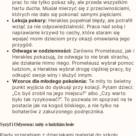
prac to nie tylko pokaz siły, ale przede wszystkim
hartu ducha. Musiał mierzyć się z przeciwnościami,
których nie dało się pokonać samymi pięściami.
Lekcja pokory:
Herakles popełniał błędy, ale potrafił
wziąć za nie odpowiedzialność. Praca nad sobą i
naprawianie krzywd to cechy, które staram się
wpajać moim dzieciom przy okazji omawiania jego
przygód.
Odwaga w codzienności:
Zarówno Prometeusz, jak i
Herakles pokazują, że odwaga to nie brak strachu,
ale działanie mimo niego. Prometeusz wybrał pomoc
ludziom, a Herakles wybrał drogę ciężkiej pracy, by
odkupić swoje winy i służyć innym.
Wzorce dla młodego pokolenia:
Te mity to świetny
punkt wyjścia do dyskusji przy kolacji. Pytam dzieci:
„Co byś zrobił na jego miejscu?” albo „Czy warto
było tak ryzykować?”. To pozwala im spojrzeć na te
postacie jak na kogoś bliskiego, a nie tylko na
bohaterów z zakurzonego podręcznika.
Syzyf i Odyseusz: mity o ludzkim losie
Kiedy przerabiam z dzieciakami materiał do szkoły,