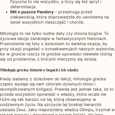
fizyczna to nie wszystko, a liczy się też spryt i
determinacja.
Mit o puszce Pandory
– przestroga przed
ciekawością, która doprowadziła do uwolnienia na
świat wszystkich nieszczęść i chorób.
Mitologia to nie tylko nudne daty czy imiona bogów. To
życiowe lekcje zamknięte w fantastycznych historiach.
Przerobienie tej listy z dzieckiem to świetna okazja, by
przy okazji pogadać o konsekwencjach naszych wyborów,
bo w gruncie rzeczy te greckie opowieści niewiele różnią
się od problemów, z którymi mierzymy się dzisiaj.
Mitologia grecka: historie o bogach i ich władzy
Kiedy siadamy z dzieckiem do lekcji, mitologia grecka
często wydaje się nam zbiorem dziwnych imion i
skomplikowanych koligacji. Prawda jest jednak taka, że to
przede wszystkim opowieść o władzy, która wcale nie
różni się tak bardzo od tej, którą obserwujemy w
codziennym życiu. Na szczycie tej boskiej hierarchii
zasiada Zeus. Jako niepodzielny władca Olimpu, trzymał w
rękach pioruny i decydował o losach świata, ale jego