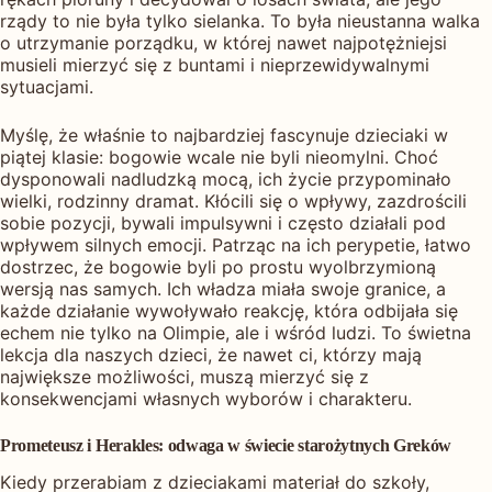
rządy to nie była tylko sielanka. To była nieustanna walka
o utrzymanie porządku, w której nawet najpotężniejsi
musieli mierzyć się z buntami i nieprzewidywalnymi
sytuacjami.
Myślę, że właśnie to najbardziej fascynuje dzieciaki w
piątej klasie: bogowie wcale nie byli nieomylni. Choć
dysponowali nadludzką mocą, ich życie przypominało
wielki, rodzinny dramat. Kłócili się o wpływy, zazdrościli
sobie pozycji, bywali impulsywni i często działali pod
wpływem silnych emocji. Patrząc na ich perypetie, łatwo
dostrzec, że bogowie byli po prostu wyolbrzymioną
wersją nas samych. Ich władza miała swoje granice, a
każde działanie wywoływało reakcję, która odbijała się
echem nie tylko na Olimpie, ale i wśród ludzi. To świetna
lekcja dla naszych dzieci, że nawet ci, którzy mają
największe możliwości, muszą mierzyć się z
konsekwencjami własnych wyborów i charakteru.
Prometeusz i Herakles: odwaga w świecie starożytnych Greków
Kiedy przerabiam z dzieciakami materiał do szkoły,