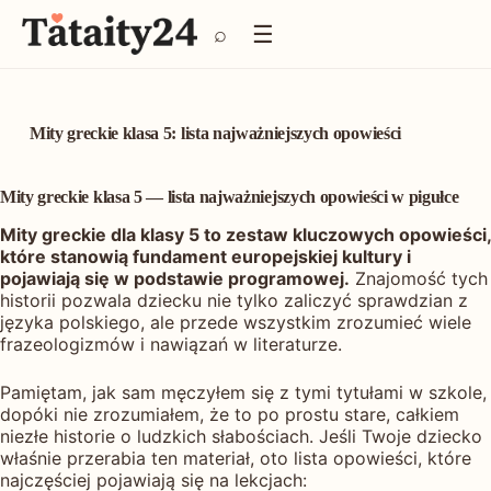
P
☰
⌕
r
z
e
j
d
Mity greckie klasa 5: lista najważniejszych opowieści
ź
d
o
Mity greckie klasa 5 — lista najważniejszych opowieści w pigułce
t
Mity greckie dla klasy 5 to zestaw kluczowych opowieści,
r
które stanowią fundament europejskiej kultury i
e
pojawiają się w podstawie programowej.
Znajomość tych
ś
historii pozwala dziecku nie tylko zaliczyć sprawdzian z
c
języka polskiego, ale przede wszystkim zrozumieć wiele
i
frazeologizmów i nawiązań w literaturze.
Pamiętam, jak sam męczyłem się z tymi tytułami w szkole,
dopóki nie zrozumiałem, że to po prostu stare, całkiem
niezłe historie o ludzkich słabościach. Jeśli Twoje dziecko
właśnie przerabia ten materiał, oto lista opowieści, które
najczęściej pojawiają się na lekcjach: