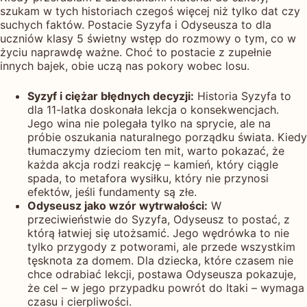
szukam w tych historiach czegoś więcej niż tylko dat czy
suchych faktów. Postacie Syzyfa i Odyseusza to dla
uczniów klasy 5 świetny wstęp do rozmowy o tym, co w
życiu naprawdę ważne. Choć to postacie z zupełnie
innych bajek, obie uczą nas pokory wobec losu.
Syzyf i ciężar błędnych decyzji:
Historia Syzyfa to
dla 11-latka doskonała lekcja o konsekwencjach.
Jego wina nie polegała tylko na sprycie, ale na
próbie oszukania naturalnego porządku świata. Kiedy
tłumaczymy dzieciom ten mit, warto pokazać, że
każda akcja rodzi reakcję – kamień, który ciągle
spada, to metafora wysiłku, który nie przynosi
efektów, jeśli fundamenty są złe.
Odyseusz jako wzór wytrwałości:
W
przeciwieństwie do Syzyfa, Odyseusz to postać, z
którą łatwiej się utożsamić. Jego wędrówka to nie
tylko przygody z potworami, ale przede wszystkim
tęsknota za domem. Dla dziecka, które czasem nie
chce odrabiać lekcji, postawa Odyseusza pokazuje,
że cel – w jego przypadku powrót do Itaki – wymaga
czasu i cierpliwości.