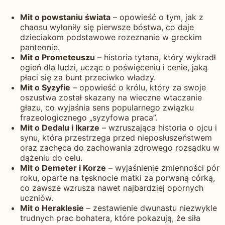
Mit o powstaniu świata
– opowieść o tym, jak z
chaosu wyłoniły się pierwsze bóstwa, co daje
dzieciakom podstawowe rozeznanie w greckim
panteonie.
Mit o Prometeuszu
– historia tytana, który wykradł
ogień dla ludzi, ucząc o poświęceniu i cenie, jaką
płaci się za bunt przeciwko władzy.
Mit o Syzyfie
– opowieść o królu, który za swoje
oszustwa został skazany na wieczne wtaczanie
głazu, co wyjaśnia sens popularnego związku
frazeologicznego „syzyfowa praca”.
Mit o Dedalu i Ikarze
– wzruszająca historia o ojcu i
synu, która przestrzega przed nieposłuszeństwem
oraz zachęca do zachowania zdrowego rozsądku w
dążeniu do celu.
Mit o Demeter i Korze
– wyjaśnienie zmienności pór
roku, oparte na tęsknocie matki za porwaną córką,
co zawsze wzrusza nawet najbardziej opornych
uczniów.
Mit o Heraklesie
– zestawienie dwunastu niezwykle
trudnych prac bohatera, które pokazują, że siła