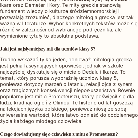
Ikara oraz Demeter i Kory. Te mity greckie stanowią
fundament wiedzy o kulturze śródziemnomorskiej i
pozwalają zrozumieć, dlaczego mitologia grecka jest tak
ważna w literaturze. Wybór konkretnych tekstów może się
różnić w zależności od wybranego podręcznika, ale
wymienione tytuły to absolutna podstawa.
Jaki jest najsłynniejszy mit dla uczniów klasy 5?
Trudno wskazać tylko jeden, ponieważ mitologia grecka
jest pełna fascynujących opowieści, jednak w szkole
najczęściej dyskutuje się o micie o Dedalu i Ikarze. To
temat, który porusza wyobraźnię uczniów klasy 5,
ponieważ dotyczy marzeń o lataniu, relacji ojca z synem
oraz tragicznych konsekwencji nieposłuszeństwa. Równie
popularny jest mit o Prometeuszu, który poświęcił się dla
ludzi, kradnąc ogień z Olimpu. Te historie od lat goszczą
na lekcjach języka polskiego, ponieważ niosą ze sobą
uniwersalne wartości, które łatwo odnieść do codziennego
życia każdego młodego człowieka.
Czego dowiadujemy się o człowieku z mitu o Prometeuszu?