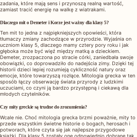
zadania, które mają sens i przynoszą realną wartość,
zamiast tracić energię na walkę z wiatrakami.
Dlaczego mit o Demeter i Korze jest ważny dla klasy 5?
Ten mit to jedna z najpiękniejszych opowieści, która
tłumaczy zmiany zachodzące w przyrodzie. Wyjaśnia on
uczniom klasy 5, dlaczego mamy cztery pory roku i jak
głęboka może być więź między matką a dzieckiem.
Demeter, zrozpaczona po stracie córki, zaniedbała swoje
obowiązki, co doprowadziło do nadejścia zimy. Dzięki tej
historii dzieci lepiej rozumieją cykliczność natury oraz
emocje, które towarzyszą rozłące. Mitologia grecka w ten
sposób łączy obserwację świata przyrody z ludzkimi
uczuciami, co czyni ją bardzo przystępną i ciekawą dla
młodych czytelników.
Czy mity greckie są trudne do zrozumienia?
Wcale nie. Choć mitologia grecka brzmi poważnie, mity to
przede wszystkim świetne historie o bogach, herosach i
potworach, które czyta się jak najlepsze przygodowe
książki. Dla klasy 5 zostały one odpowiednio dobrane tak,