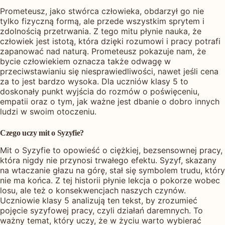
Prometeusz, jako stwórca człowieka, obdarzył go nie
tylko fizyczną formą, ale przede wszystkim sprytem i
zdolnością przetrwania. Z tego mitu płynie nauka, że
człowiek jest istotą, która dzięki rozumowi i pracy potrafi
zapanować nad naturą. Prometeusz pokazuje nam, że
bycie człowiekiem oznacza także odwagę w
przeciwstawianiu się niesprawiedliwości, nawet jeśli cena
za to jest bardzo wysoka. Dla uczniów klasy 5 to
doskonały punkt wyjścia do rozmów o poświęceniu,
empatii oraz o tym, jak ważne jest dbanie o dobro innych
ludzi w swoim otoczeniu.
Czego uczy mit o Syzyfie?
Mit o Syzyfie to opowieść o ciężkiej, bezsensownej pracy,
która nigdy nie przynosi trwałego efektu. Syzyf, skazany
na wtaczanie głazu na górę, stał się symbolem trudu, który
nie ma końca. Z tej historii płynie lekcja o pokorze wobec
losu, ale też o konsekwencjach naszych czynów.
Uczniowie klasy 5 analizują ten tekst, by zrozumieć
pojęcie syzyfowej pracy, czyli działań daremnych. To
ważny temat, który uczy, że w życiu warto wybierać