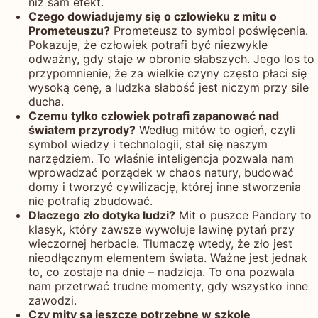
niż sam efekt.
Czego dowiadujemy się o człowieku z mitu o
Prometeuszu?
Prometeusz to symbol poświęcenia.
Pokazuje, że człowiek potrafi być niezwykle
odważny, gdy staje w obronie słabszych. Jego los to
przypomnienie, że za wielkie czyny często płaci się
wysoką cenę, a ludzka słabość jest niczym przy sile
ducha.
Czemu tylko człowiek potrafi zapanować nad
światem przyrody?
Według mitów to ogień, czyli
symbol wiedzy i technologii, stał się naszym
narzędziem. To właśnie inteligencja pozwala nam
wprowadzać porządek w chaos natury, budować
domy i tworzyć cywilizację, której inne stworzenia
nie potrafią zbudować.
Dlaczego zło dotyka ludzi?
Mit o puszce Pandory to
klasyk, który zawsze wywołuje lawinę pytań przy
wieczornej herbacie. Tłumaczę wtedy, że zło jest
nieodłącznym elementem świata. Ważne jest jednak
to, co zostaje na dnie – nadzieja. To ona pozwala
nam przetrwać trudne momenty, gdy wszystko inne
zawodzi.
Czy mity są jeszcze potrzebne w szkole