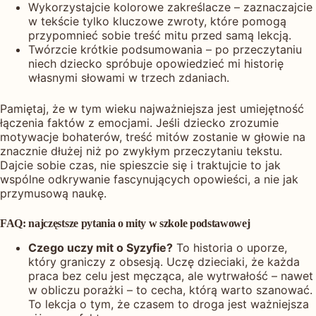
Wykorzystajcie kolorowe zakreślacze – zaznaczajcie
w tekście tylko kluczowe zwroty, które pomogą
przypomnieć sobie treść mitu przed samą lekcją.
Twórzcie krótkie podsumowania – po przeczytaniu
niech dziecko spróbuje opowiedzieć mi historię
własnymi słowami w trzech zdaniach.
Pamiętaj, że w tym wieku najważniejsza jest umiejętność
łączenia faktów z emocjami. Jeśli dziecko zrozumie
motywacje bohaterów, treść mitów zostanie w głowie na
znacznie dłużej niż po zwykłym przeczytaniu tekstu.
Dajcie sobie czas, nie spieszcie się i traktujcie to jak
wspólne odkrywanie fascynujących opowieści, a nie jak
przymusową naukę.
FAQ: najczęstsze pytania o mity w szkole podstawowej
Czego uczy mit o Syzyfie?
To historia o uporze,
który graniczy z obsesją. Uczę dzieciaki, że każda
praca bez celu jest męcząca, ale wytrwałość – nawet
w obliczu porażki – to cecha, którą warto szanować.
To lekcja o tym, że czasem to droga jest ważniejsza