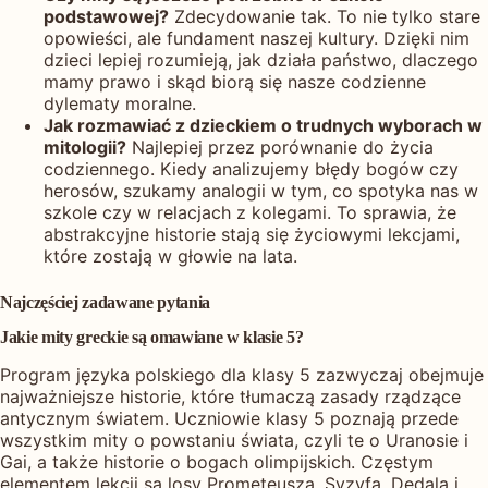
podstawowej?
Zdecydowanie tak. To nie tylko stare
opowieści, ale fundament naszej kultury. Dzięki nim
dzieci lepiej rozumieją, jak działa państwo, dlaczego
mamy prawo i skąd biorą się nasze codzienne
dylematy moralne.
Jak rozmawiać z dzieckiem o trudnych wyborach w
mitologii?
Najlepiej przez porównanie do życia
codziennego. Kiedy analizujemy błędy bogów czy
herosów, szukamy analogii w tym, co spotyka nas w
szkole czy w relacjach z kolegami. To sprawia, że
abstrakcyjne historie stają się życiowymi lekcjami,
które zostają w głowie na lata.
Najczęściej zadawane pytania
Jakie mity greckie są omawiane w klasie 5?
Program języka polskiego dla klasy 5 zazwyczaj obejmuje
najważniejsze historie, które tłumaczą zasady rządzące
antycznym światem. Uczniowie klasy 5 poznają przede
wszystkim mity o powstaniu świata, czyli te o Uranosie i
Gai, a także historie o bogach olimpijskich. Częstym
elementem lekcji są losy Prometeusza, Syzyfa, Dedala i