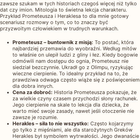
zawsze szukam w tych historiach czegoś więcej niż tylko
dat czy imion. Mitologia to świetna lekcja charakteru.
Przykład Prometeusza i Heraklesa to dla mnie gotowy
scenariusz rozmowy o tym, co to znaczy być
przyzwoitym człowiekiem w trudnych warunkach.
Prometeusz – buntownik z misją:
To postać, która
najbardziej przemawia do wyobraźni. Według mitów
to właśnie on ulepił ludzi z gliny i łez. Kiedy bogowie
odmówili nam dostępu do ognia, Prometeusz nie
siedział bezczynnie. Ukradł go z Olimpu, ryzykując
wieczne cierpienie. To idealny przykład na to, że
prawdziwa odwaga często wiąże się z poświęceniem
dla dobra innych.
Cena za dobroć:
Historia Prometeusza pokazuje, że
za wielkie czyny czasem przychodzi słony rachunek.
Jego cierpienie na skale to lekcja dla dziecka, że
warto mieć swoje zasady, nawet jeśli otoczenie nie
zawsze je rozumie.
Herakles – siła to nie wszystko:
Często kojarzymy
go tylko z mięśniami, ale dla starożytnych Greków
Herakles był symbolem wytrwałości. Jego dwanaście