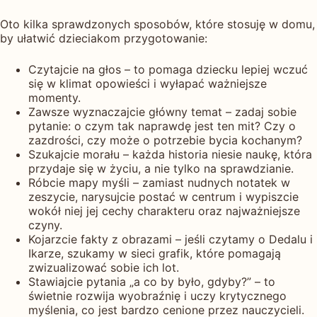
Oto kilka sprawdzonych sposobów, które stosuję w domu,
by ułatwić dzieciakom przygotowanie:
Czytajcie na głos – to pomaga dziecku lepiej wczuć
się w klimat opowieści i wyłapać ważniejsze
momenty.
Zawsze wyznaczajcie główny temat – zadaj sobie
pytanie: o czym tak naprawdę jest ten mit? Czy o
zazdrości, czy może o potrzebie bycia kochanym?
Szukajcie morału – każda historia niesie naukę, która
przydaje się w życiu, a nie tylko na sprawdzianie.
Róbcie mapy myśli – zamiast nudnych notatek w
zeszycie, narysujcie postać w centrum i wypiszcie
wokół niej jej cechy charakteru oraz najważniejsze
czyny.
Kojarzcie fakty z obrazami – jeśli czytamy o Dedalu i
Ikarze, szukamy w sieci grafik, które pomagają
zwizualizować sobie ich lot.
Stawiajcie pytania „a co by było, gdyby?” – to
świetnie rozwija wyobraźnię i uczy krytycznego
myślenia, co jest bardzo cenione przez nauczycieli.