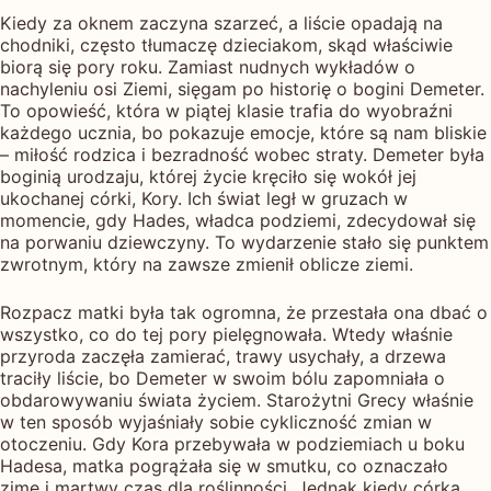
Kiedy za oknem zaczyna szarzeć, a liście opadają na
chodniki, często tłumaczę dzieciakom, skąd właściwie
biorą się pory roku. Zamiast nudnych wykładów o
nachyleniu osi Ziemi, sięgam po historię o bogini Demeter.
To opowieść, która w piątej klasie trafia do wyobraźni
każdego ucznia, bo pokazuje emocje, które są nam bliskie
– miłość rodzica i bezradność wobec straty. Demeter była
boginią urodzaju, której życie kręciło się wokół jej
ukochanej córki, Kory. Ich świat legł w gruzach w
momencie, gdy Hades, władca podziemi, zdecydował się
na porwaniu dziewczyny. To wydarzenie stało się punktem
zwrotnym, który na zawsze zmienił oblicze ziemi.
Rozpacz matki była tak ogromna, że przestała ona dbać o
wszystko, co do tej pory pielęgnowała. Wtedy właśnie
przyroda zaczęła zamierać, trawy usychały, a drzewa
traciły liście, bo Demeter w swoim bólu zapomniała o
obdarowywaniu świata życiem. Starożytni Grecy właśnie
w ten sposób wyjaśniały sobie cykliczność zmian w
otoczeniu. Gdy Kora przebywała w podziemiach u boku
Hadesa, matka pogrążała się w smutku, co oznaczało
zimę i martwy czas dla roślinności. Jednak kiedy córka