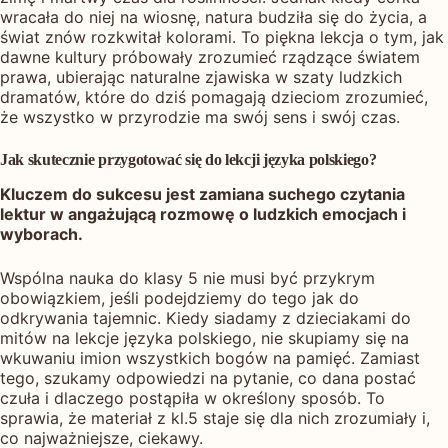
wracała do niej na wiosnę, natura budziła się do życia, a
świat znów rozkwitał kolorami. To piękna lekcja o tym, jak
dawne kultury próbowały zrozumieć rządzące światem
prawa, ubierając naturalne zjawiska w szaty ludzkich
dramatów, które do dziś pomagają dzieciom zrozumieć,
że wszystko w przyrodzie ma swój sens i swój czas.
Jak skutecznie przygotować się do lekcji języka polskiego?
Kluczem do sukcesu jest zamiana suchego czytania
lektur w angażującą rozmowę o ludzkich emocjach i
wyborach.
Wspólna nauka do klasy 5 nie musi być przykrym
obowiązkiem, jeśli podejdziemy do tego jak do
odkrywania tajemnic. Kiedy siadamy z dzieciakami do
mitów na lekcje języka polskiego, nie skupiamy się na
wkuwaniu imion wszystkich bogów na pamięć. Zamiast
tego, szukamy odpowiedzi na pytanie, co dana postać
czuła i dlaczego postąpiła w określony sposób. To
sprawia, że materiał z kl.5 staje się dla nich zrozumiały i,
co najważniejsze, ciekawy.