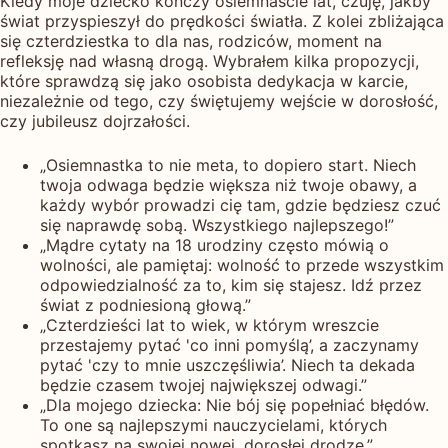
Kiedy moje dziecko kończy osiemnaście lat, czuję, jakby
świat przyspieszył do prędkości światła. Z kolei zbliżająca
się czterdziestka to dla nas, rodziców, moment na
refleksję nad własną drogą. Wybrałem kilka propozycji,
które sprawdzą się jako osobista dedykacja w karcie,
niezależnie od tego, czy świętujemy wejście w dorosłość,
czy jubileusz dojrzałości.
„Osiemnastka to nie meta, to dopiero start. Niech
twoja odwaga będzie większa niż twoje obawy, a
każdy wybór prowadzi cię tam, gdzie będziesz czuć
się naprawdę sobą. Wszystkiego najlepszego!”
„Mądre cytaty na 18 urodziny często mówią o
wolności, ale pamiętaj: wolność to przede wszystkim
odpowiedzialność za to, kim się stajesz. Idź przez
świat z podniesioną głową.”
„Czterdzieści lat to wiek, w którym wreszcie
przestajemy pytać 'co inni pomyślą’, a zaczynamy
pytać 'czy to mnie uszczęśliwia’. Niech ta dekada
będzie czasem twojej największej odwagi.”
„Dla mojego dziecka: Nie bój się popełniać błędów.
To one są najlepszymi nauczycielami, których
spotkasz na swojej nowej, dorosłej drodze.”