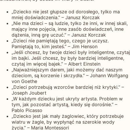
„Dziecko nie jest głupsze od dorosłego, tylko ma
mniej doświadczenia.” – Janusz Korczak
„Nie ma dzieci – są ludzie, tylko że inni, w innej skali,
mający inne pojęcia, inne zasób doświadczeń, inne
dążenia, inną grę uczuć.” – Janusz Korczak
„Dzieci nie pamiętają tego, czego je uczysz.
Pamiętają to, kim jesteś.” – Jim Henson
„Jeśli chcesz, by twoje dzieci były inteligentne, czytaj
im bajki. Jeśli chcesz, by były bardziej inteligentne,
czytaj im więcej bajek.” – Albert Einstein
„Najważniejszym darem, jaki możemy dać naszym
dzieciom, są korzenie i skrzydła.” – Johann Wolfgang
von Goethe
„Dzieci potrzebują wzorców bardziej niż krytyki.” –
Joseph Joubert
„W każdym dziecku jest ukryty artysta. Problem w
tym, jak pozostać artystą, kiedy się dorośnie.” –
Pablo Picasso
„Dziecko jest jak mały żaglowiec, który potrzebuje
wiatru w żagle, by wypłynąć na szerokie wody
życia.” – Maria Montessori