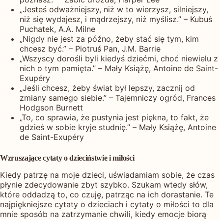
„Jesteś odważniejszy, niż w to wierzysz, silniejszy,
niż się wydajesz, i mądrzejszy, niż myślisz.” – Kubuś
Puchatek, A.A. Milne
„Nigdy nie jest za późno, żeby stać się tym, kim
chcesz być.” – Piotruś Pan, J.M. Barrie
„Wszyscy dorośli byli kiedyś dziećmi, choć niewielu z
nich o tym pamięta.” – Mały Książę, Antoine de Saint-
Exupéry
„Jeśli chcesz, żeby świat był lepszy, zacznij od
zmiany samego siebie.” – Tajemniczy ogród, Frances
Hodgson Burnett
„To, co sprawia, że pustynia jest piękna, to fakt, że
gdzieś w sobie kryje studnię.” – Mały Książę, Antoine
de Saint-Exupéry
Wzruszające cytaty o dzieciństwie i miłości
Kiedy patrzę na moje dzieci, uświadamiam sobie, że czas
płynie zdecydowanie zbyt szybko. Szukam wtedy słów,
które oddadzą to, co czuję, patrząc na ich dorastanie. Te
najpiękniejsze cytaty o dzieciach i cytaty o miłości to dla
mnie sposób na zatrzymanie chwili, kiedy emocje biorą