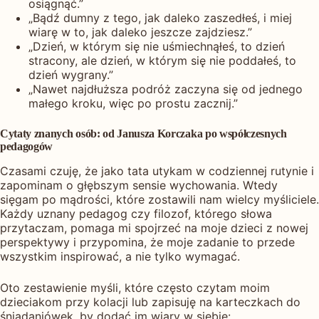
osiągnąć.”
„Bądź dumny z tego, jak daleko zaszedłeś, i miej
wiarę w to, jak daleko jeszcze zajdziesz.”
„Dzień, w którym się nie uśmiechnąłeś, to dzień
stracony, ale dzień, w którym się nie poddałeś, to
dzień wygrany.”
„Nawet najdłuższa podróż zaczyna się od jednego
małego kroku, więc po prostu zacznij.”
Cytaty znanych osób: od Janusza Korczaka po współczesnych
pedagogów
Czasami czuję, że jako tata utykam w codziennej rutynie i
zapominam o głębszym sensie wychowania. Wtedy
sięgam po mądrości, które zostawili nam wielcy myśliciele.
Każdy uznany pedagog czy filozof, którego słowa
przytaczam, pomaga mi spojrzeć na moje dzieci z nowej
perspektywy i przypomina, że moje zadanie to przede
wszystkim inspirować, a nie tylko wymagać.
Oto zestawienie myśli, które często czytam moim
dzieciakom przy kolacji lub zapisuję na karteczkach do
śniadaniówek, by dodać im wiary w siebie: