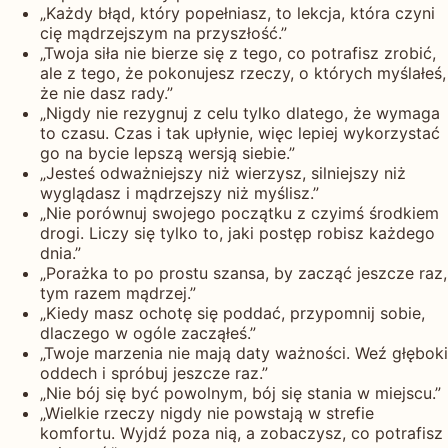
„Każdy błąd, który popełniasz, to lekcja, która czyni
cię mądrzejszym na przyszłość.”
„Twoja siła nie bierze się z tego, co potrafisz zrobić,
ale z tego, że pokonujesz rzeczy, o których myślałeś,
że nie dasz rady.”
„Nigdy nie rezygnuj z celu tylko dlatego, że wymaga
to czasu. Czas i tak upłynie, więc lepiej wykorzystać
go na bycie lepszą wersją siebie.”
„Jesteś odważniejszy niż wierzysz, silniejszy niż
wyglądasz i mądrzejszy niż myślisz.”
„Nie porównuj swojego początku z czyimś środkiem
drogi. Liczy się tylko to, jaki postęp robisz każdego
dnia.”
„Porażka to po prostu szansa, by zacząć jeszcze raz,
tym razem mądrzej.”
„Kiedy masz ochotę się poddać, przypomnij sobie,
dlaczego w ogóle zacząłeś.”
„Twoje marzenia nie mają daty ważności. Weź głęboki
oddech i spróbuj jeszcze raz.”
„Nie bój się być powolnym, bój się stania w miejscu.”
„Wielkie rzeczy nigdy nie powstają w strefie
komfortu. Wyjdź poza nią, a zobaczysz, co potrafisz