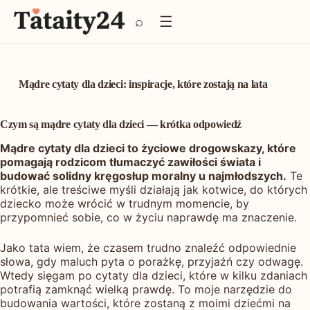
P
☰
⌕
r
z
e
j
d
Mądre cytaty dla dzieci: inspiracje, które zostają na lata
ź
d
o
Czym są mądre cytaty dla dzieci — krótka odpowiedź
t
Mądre cytaty dla dzieci to życiowe drogowskazy, które
r
pomagają rodzicom tłumaczyć zawiłości świata i
e
budować solidny kręgosłup moralny u najmłodszych.
Te
ś
krótkie, ale treściwe myśli działają jak kotwice, do których
c
dziecko może wrócić w trudnym momencie, by
i
przypomnieć sobie, co w życiu naprawdę ma znaczenie.
Jako tata wiem, że czasem trudno znaleźć odpowiednie
słowa, gdy maluch pyta o porażkę, przyjaźń czy odwagę.
Wtedy sięgam po cytaty dla dzieci, które w kilku zdaniach
potrafią zamknąć wielką prawdę. To moje narzędzie do
budowania wartości, które zostaną z moimi dziećmi na