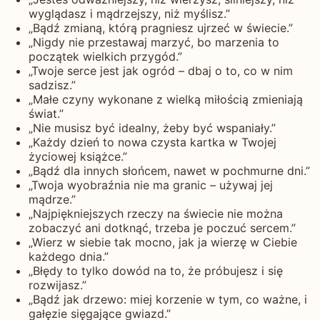
wyglądasz i mądrzejszy, niż myślisz.”
„Bądź zmianą, którą pragniesz ujrzeć w świecie.”
„Nigdy nie przestawaj marzyć, bo marzenia to
początek wielkich przygód.”
„Twoje serce jest jak ogród – dbaj o to, co w nim
sadzisz.”
„Małe czyny wykonane z wielką miłością zmieniają
świat.”
„Nie musisz być idealny, żeby być wspaniały.”
„Każdy dzień to nowa czysta kartka w Twojej
życiowej książce.”
„Bądź dla innych słońcem, nawet w pochmurne dni.”
„Twoja wyobraźnia nie ma granic – używaj jej
mądrze.”
„Najpiękniejszych rzeczy na świecie nie można
zobaczyć ani dotknąć, trzeba je poczuć sercem.”
„Wierz w siebie tak mocno, jak ja wierzę w Ciebie
każdego dnia.”
„Błędy to tylko dowód na to, że próbujesz i się
rozwijasz.”
„Bądź jak drzewo: miej korzenie w tym, co ważne, i
gałęzie sięgające gwiazd.”