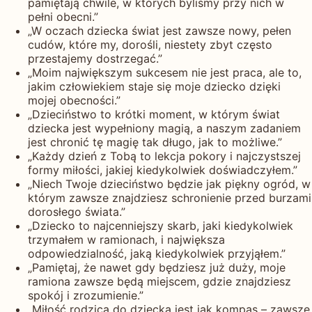
pamiętają chwile, w których byliśmy przy nich w
pełni obecni.”
„W oczach dziecka świat jest zawsze nowy, pełen
cudów, które my, dorośli, niestety zbyt często
przestajemy dostrzegać.”
„Moim największym sukcesem nie jest praca, ale to,
jakim człowiekiem staje się moje dziecko dzięki
mojej obecności.”
„Dzieciństwo to krótki moment, w którym świat
dziecka jest wypełniony magią, a naszym zadaniem
jest chronić tę magię tak długo, jak to możliwe.”
„Każdy dzień z Tobą to lekcja pokory i najczystszej
formy miłości, jakiej kiedykolwiek doświadczyłem.”
„Niech Twoje dzieciństwo będzie jak piękny ogród, w
którym zawsze znajdziesz schronienie przed burzami
dorosłego świata.”
„Dziecko to najcenniejszy skarb, jaki kiedykolwiek
trzymałem w ramionach, i największa
odpowiedzialność, jaką kiedykolwiek przyjąłem.”
„Pamiętaj, że nawet gdy będziesz już duży, moje
ramiona zawsze będą miejscem, gdzie znajdziesz
spokój i zrozumienie.”
„Miłość rodzica do dziecka jest jak kompas – zawsze