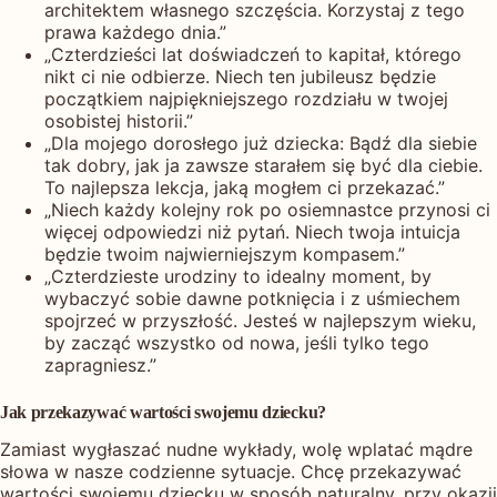
architektem własnego szczęścia. Korzystaj z tego
prawa każdego dnia.”
„Czterdzieści lat doświadczeń to kapitał, którego
nikt ci nie odbierze. Niech ten jubileusz będzie
początkiem najpiękniejszego rozdziału w twojej
osobistej historii.”
„Dla mojego dorosłego już dziecka: Bądź dla siebie
tak dobry, jak ja zawsze starałem się być dla ciebie.
To najlepsza lekcja, jaką mogłem ci przekazać.”
„Niech każdy kolejny rok po osiemnastce przynosi ci
więcej odpowiedzi niż pytań. Niech twoja intuicja
będzie twoim najwierniejszym kompasem.”
„Czterdzieste urodziny to idealny moment, by
wybaczyć sobie dawne potknięcia i z uśmiechem
spojrzeć w przyszłość. Jesteś w najlepszym wieku,
by zacząć wszystko od nowa, jeśli tylko tego
zapragniesz.”
Jak przekazywać wartości swojemu dziecku?
Zamiast wygłaszać nudne wykłady, wolę wplatać mądre
słowa w nasze codzienne sytuacje. Chcę przekazywać
wartości swojemu dziecku w sposób naturalny, przy okazji