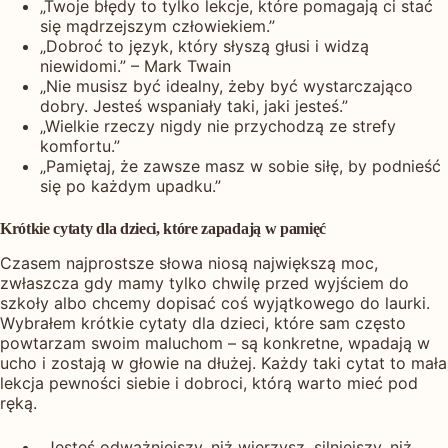
„Twoje błędy to tylko lekcje, które pomagają ci stać
się mądrzejszym człowiekiem.”
„Dobroć to język, który słyszą głusi i widzą
niewidomi.” – Mark Twain
„Nie musisz być idealny, żeby być wystarczająco
dobry. Jesteś wspaniały taki, jaki jesteś.”
„Wielkie rzeczy nigdy nie przychodzą ze strefy
komfortu.”
„Pamiętaj, że zawsze masz w sobie siłę, by podnieść
się po każdym upadku.”
Krótkie cytaty dla dzieci, które zapadają w pamięć
Czasem najprostsze słowa niosą największą moc,
zwłaszcza gdy mamy tylko chwilę przed wyjściem do
szkoły albo chcemy dopisać coś wyjątkowego do laurki.
Wybrałem krótkie cytaty dla dzieci, które sam często
powtarzam swoim maluchom – są konkretne, wpadają w
ucho i zostają w głowie na dłużej. Każdy taki cytat to mała
lekcja pewności siebie i dobroci, którą warto mieć pod
ręką.
„Jesteś odważniejszy, niż wierzysz, silniejszy, niż