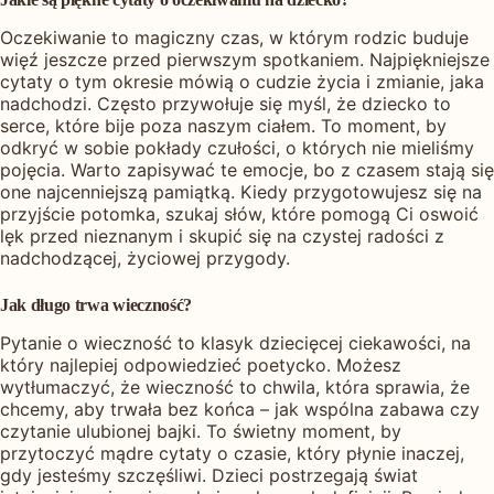
Oczekiwanie to magiczny czas, w którym rodzic buduje
więź jeszcze przed pierwszym spotkaniem. Najpiękniejsze
cytaty o tym okresie mówią o cudzie życia i zmianie, jaka
nadchodzi. Często przywołuje się myśl, że dziecko to
serce, które bije poza naszym ciałem. To moment, by
odkryć w sobie pokłady czułości, o których nie mieliśmy
pojęcia. Warto zapisywać te emocje, bo z czasem stają się
one najcenniejszą pamiątką. Kiedy przygotowujesz się na
przyjście potomka, szukaj słów, które pomogą Ci oswoić
lęk przed nieznanym i skupić się na czystej radości z
nadchodzącej, życiowej przygody.
Jak długo trwa wieczność?
Pytanie o wieczność to klasyk dziecięcej ciekawości, na
który najlepiej odpowiedzieć poetycko. Możesz
wytłumaczyć, że wieczność to chwila, która sprawia, że
chcemy, aby trwała bez końca – jak wspólna zabawa czy
czytanie ulubionej bajki. To świetny moment, by
przytoczyć mądre cytaty o czasie, który płynie inaczej,
gdy jesteśmy szczęśliwi. Dzieci postrzegają świat