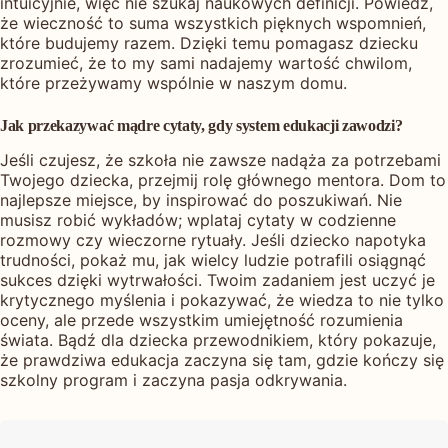
intuicyjnie, więc nie szukaj naukowych definicji. Powiedz,
że wieczność to suma wszystkich pięknych wspomnień,
które budujemy razem. Dzięki temu pomagasz dziecku
zrozumieć, że to my sami nadajemy wartość chwilom,
które przeżywamy wspólnie w naszym domu.
Jak przekazywać mądre cytaty, gdy system edukacji zawodzi?
Jeśli czujesz, że szkoła nie zawsze nadąża za potrzebami
Twojego dziecka, przejmij rolę głównego mentora. Dom to
najlepsze miejsce, by inspirować do poszukiwań. Nie
musisz robić wykładów; wplataj cytaty w codzienne
rozmowy czy wieczorne rytuały. Jeśli dziecko napotyka
trudności, pokaż mu, jak wielcy ludzie potrafili osiągnąć
sukces dzięki wytrwałości. Twoim zadaniem jest uczyć je
krytycznego myślenia i pokazywać, że wiedza to nie tylko
oceny, ale przede wszystkim umiejętność rozumienia
świata. Bądź dla dziecka przewodnikiem, który pokazuje,
że prawdziwa edukacja zaczyna się tam, gdzie kończy się
szkolny program i zaczyna pasja odkrywania.