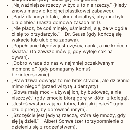
„Najważniejsze rzeczy w życiu to nie rzeczy.” (kiedy
znowu marzy o kolejnej plastikowej zabawce).
„Bądź dla innych taki, jakim chciałbyś, aby inni byli
dla ciebie.” (nasza domowa zasada nr 1).
„Nie płacz, że coś minęło, uśmiechnij się, że w ogóle
ci się to przydarzyło.” – Dr. Seuss (gdy kończą się
wakacje lub ulubiona zabawa).
„Popełnianie błędów jest częścią nauki, a nie końcem
świata.” (to zawsze mówię, gdy wyleje sok na
dywan).
„Dobro wraca do nas w najmniej oczekiwanym
momencie.” (gdy pomagamy komuś
bezinteresownie).
„Prawdziwa odwaga to nie brak strachu, ale działanie
mimo niego.” (przed wizytą u dentysty).
„Słowa mają moc – używaj ich, by budować, a nie
niszczyć.” (gdy emocje biorą górę w kłótni z kolegą).
„Jesteś wystarczająco dobry, taki jaki jesteś.” (gdy
czuje presję, by dorównać innym).
„Szczęście jest jedyną rzeczą, która się mnoży, gdy
się ją dzieli.” – Albert Schweitzer (przypomnienie o
dzieleniu się z rodzeństwem).