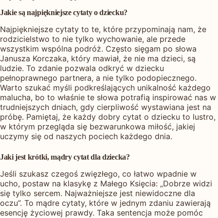
Jakie są najpiękniejsze cytaty o dziecku?
Najpiękniejsze cytaty to te, które przypominają nam, że
rodzicielstwo to nie tylko wychowanie, ale przede
wszystkim wspólna podróż. Często sięgam po słowa
Janusza Korczaka, który mawiał, że nie ma dzieci, są
ludzie. To zdanie pozwala odkryć w dziecku
pełnoprawnego partnera, a nie tylko podopiecznego.
Warto szukać myśli podkreślających unikalność każdego
malucha, bo to właśnie te słowa potrafią inspirować nas w
trudniejszych dniach, gdy cierpliwość wystawiana jest na
próbę. Pamiętaj, że każdy dobry cytat o dziecku to lustro,
w którym przegląda się bezwarunkowa miłość, jakiej
uczymy się od naszych pociech każdego dnia.
Jaki jest krótki, mądry cytat dla dziecka?
Jeśli szukasz czegoś zwięzłego, co łatwo wpadnie w
ucho, postaw na klasykę z Małego Księcia: „Dobrze widzi
się tylko sercem. Najważniejsze jest niewidoczne dla
oczu”. To mądre cytaty, które w jednym zdaniu zawierają
esencję życiowej prawdy. Taka sentencja może pomóc