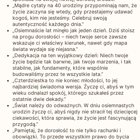
„Mądre cytaty na 40 urodziny przypominają nam, że
życie zaczyna się wtedy, gdy przestajemy udawać
kogoś, kim nie jesteśmy. Celebruj swoją
autentyczność każdego dnia.”
„Osiemnaście lat minęło jak jeden dzień. Dziś stoisz
na progu dorosłości – niech twoje serce zawsze
wskazuje ci właściwy kierunek, nawet gdy mapa
świata wydaje się niejasna.”
„Dedykacja na ten wyjątkowy dzień: Niech twoje
życie będzie tak barwne, jak twoje marzenia, i tak
stabilne, jak fundamenty, które wspólnie
budowaliśmy przez te wszystkie lata.”
„Czterdziestka to nie koniec młodości, to jej
najbardziej świadoma wersja. Życzę ci, abyś w tym
wieku odnalazł spokój, którego szukałeś przez
ostatnie dwie dekady.”
„Świat należy do odważnych. W dniu osiemnastych
urodzin życzę ci, abyś nigdy nie stracił tej dziecięcej
ciekawości, która sprawia, że życie jest fascynującą
przygodą.”
„Pamiętaj, że dorosłość to nie tylko rachunki i
obowiązki. To przede wszystkim prawo do bycia