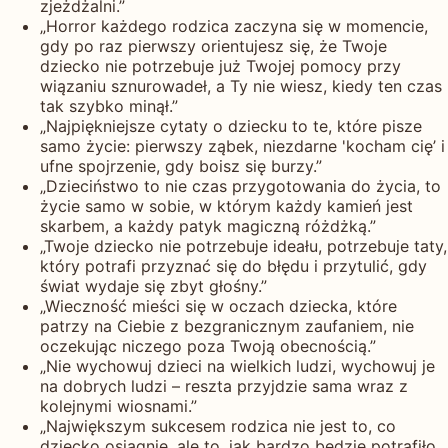
zjeżdżalni.”
„Horror każdego rodzica zaczyna się w momencie,
gdy po raz pierwszy orientujesz się, że Twoje
dziecko nie potrzebuje już Twojej pomocy przy
wiązaniu sznurowadeł, a Ty nie wiesz, kiedy ten czas
tak szybko minął.”
„Najpiękniejsze cytaty o dziecku to te, które pisze
samo życie: pierwszy ząbek, niezdarne 'kocham cię’ i
ufne spojrzenie, gdy boisz się burzy.”
„Dzieciństwo to nie czas przygotowania do życia, to
życie samo w sobie, w którym każdy kamień jest
skarbem, a każdy patyk magiczną różdżką.”
„Twoje dziecko nie potrzebuje ideału, potrzebuje taty,
który potrafi przyznać się do błędu i przytulić, gdy
świat wydaje się zbyt głośny.”
„Wieczność mieści się w oczach dziecka, które
patrzy na Ciebie z bezgranicznym zaufaniem, nie
oczekując niczego poza Twoją obecnością.”
„Nie wychowuj dzieci na wielkich ludzi, wychowuj je
na dobrych ludzi – reszta przyjdzie sama wraz z
kolejnymi wiosnami.”
„Największym sukcesem rodzica nie jest to, co
dziecko osiągnie, ale to, jak bardzo będzie potrafiło