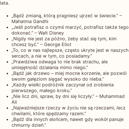
lata.
„Bądź zmianą, którą pragniesz ujrzeć w świecie.” –
Mahatma Gandhi
„Jeśli potrafisz o czymś marzyć, potrafisz także tego
dokonać.” – Walt Disney
„Nigdy nie jest za późno, żeby stać się tym, kim
chcesz być.” – George Eliot
„To, co w nas najlepsze, często ukryte jest w naszych
sercach, a nie w tym, co posiadamy.”
„Prawdziwa odwaga to nie brak strachu, ale
umiejętność działania mimo niego.”
„Bądź jak drzewo – miej mocne korzenie, ale pozwól
swoim gałęziom sięgać wysoko do nieba.”
„Każdy wielki podróżnik zaczynał od zrobienia
pierwszego, małego kroku.”
„Nie licz dni, spraw, by dni się liczyły.” – Muhammad
Ali
„Najważniejsze rzeczy w życiu nie są rzeczami, lecz
chwilami, które spędzamy razem.”
„Bądź dla innych słońcem, nawet gdy wokół panuje
chmurny dzień.”