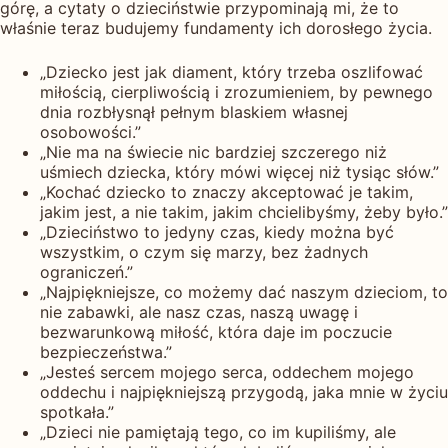
górę, a cytaty o dzieciństwie przypominają mi, że to
właśnie teraz budujemy fundamenty ich dorosłego życia.
„Dziecko jest jak diament, który trzeba oszlifować
miłością, cierpliwością i zrozumieniem, by pewnego
dnia rozbłysnął pełnym blaskiem własnej
osobowości.”
„Nie ma na świecie nic bardziej szczerego niż
uśmiech dziecka, który mówi więcej niż tysiąc słów.”
„Kochać dziecko to znaczy akceptować je takim,
jakim jest, a nie takim, jakim chcielibyśmy, żeby było.”
„Dzieciństwo to jedyny czas, kiedy można być
wszystkim, o czym się marzy, bez żadnych
ograniczeń.”
„Najpiękniejsze, co możemy dać naszym dzieciom, to
nie zabawki, ale nasz czas, naszą uwagę i
bezwarunkową miłość, która daje im poczucie
bezpieczeństwa.”
„Jesteś sercem mojego serca, oddechem mojego
oddechu i najpiękniejszą przygodą, jaka mnie w życiu
spotkała.”
„Dzieci nie pamiętają tego, co im kupiliśmy, ale