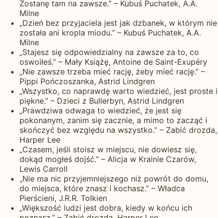
Zostanę tam na zawsze.” – Kubuś Puchatek, A.A.
Milne
„Dzień bez przyjaciela jest jak dzbanek, w którym nie
została ani kropla miodu.” – Kubuś Puchatek, A.A.
Milne
„Stajesz się odpowiedzialny na zawsze za to, co
oswoiłeś.” – Mały Książę, Antoine de Saint-Exupéry
„Nie zawsze trzeba mieć rację, żeby mieć rację.” –
Pippi Pończoszanka, Astrid Lindgren
„Wszystko, co naprawdę warto wiedzieć, jest proste i
piękne.” – Dzieci z Bullerbyn, Astrid Lindgren
„Prawdziwa odwaga to wiedzieć, że jest się
pokonanym, zanim się zacznie, a mimo to zacząć i
skończyć bez względu na wszystko.” – Zabić drozda,
Harper Lee
„Czasem, jeśli stoisz w miejscu, nie dowiesz się,
dokąd mogłeś dojść.” – Alicja w Krainie Czarów,
Lewis Carroll
„Nie ma nic przyjemniejszego niż powrót do domu,
do miejsca, które znasz i kochasz.” – Władca
Pierścieni, J.R.R. Tolkien
„Większość ludzi jest dobra, kiedy w końcu ich
poznasz.” – Zabić drozda, Harper Lee