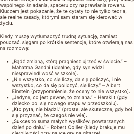
wspólnego śniadania, spaceru czy naprawiania roweru.
Kluczem jest pokazanie, że te cytaty to nie tylko teoria,
ale realne zasady, którymi sam staram się kierować w
życiu.
Kiedy muszę wytłumaczyć trudną sytuację, zamiast
pouczać, sięgam po krótkie sentencje, które otwierają nas
na rozmowę:
„Bądź zmianą, którą pragniesz ujrzeć w świecie.” –
Mahatma Gandhi (idealne, gdy syn widzi
niesprawiedliwość w szkole).
„Nie wszystko, co się liczy, da się policzyć, i nie
wszystko, co da się policzyć, się liczy.” – Albert
Einstein (przypomnienie, że oceny to nie wszystko).
„Jedyne, co jest pewne, to zmiana.” – Heraklit (gdy
dziecko boi się nowego etapu w przedszkolu).
„Kto pyta, nie błądzi.” (proste, ale skuteczne, gdy boi
się przyznać, że czegoś nie wie).
„Sukces to suma małych wysiłków, powtarzanych
dzień po dniu.” – Robert Collier (kiedy brakuje mu
cierpliwości przy nauce gry na gitarze).