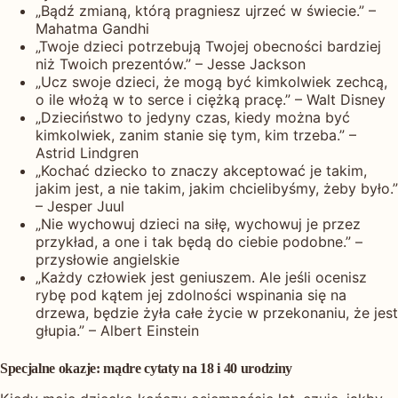
„Bądź zmianą, którą pragniesz ujrzeć w świecie.” –
Mahatma Gandhi
„Twoje dzieci potrzebują Twojej obecności bardziej
niż Twoich prezentów.” – Jesse Jackson
„Ucz swoje dzieci, że mogą być kimkolwiek zechcą,
o ile włożą w to serce i ciężką pracę.” – Walt Disney
„Dzieciństwo to jedyny czas, kiedy można być
kimkolwiek, zanim stanie się tym, kim trzeba.” –
Astrid Lindgren
„Kochać dziecko to znaczy akceptować je takim,
jakim jest, a nie takim, jakim chcielibyśmy, żeby było.”
– Jesper Juul
„Nie wychowuj dzieci na siłę, wychowuj je przez
przykład, a one i tak będą do ciebie podobne.” –
przysłowie angielskie
„Każdy człowiek jest geniuszem. Ale jeśli ocenisz
rybę pod kątem jej zdolności wspinania się na
drzewa, będzie żyła całe życie w przekonaniu, że jest
głupia.” – Albert Einstein
Specjalne okazje: mądre cytaty na 18 i 40 urodziny