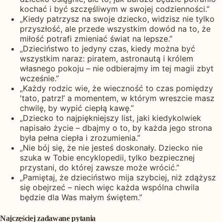
kochać i być szczęśliwym w swojej codzienności.”
„Kiedy patrzysz na swoje dziecko, widzisz nie tylko
przyszłość, ale przede wszystkim dowód na to, że
miłość potrafi zmieniać świat na lepsze.”
„Dzieciństwo to jedyny czas, kiedy można być
wszystkim naraz: piratem, astronautą i królem
własnego pokoju – nie odbierajmy im tej magii zbyt
wcześnie.”
„Każdy rodzic wie, że wieczność to czas pomiędzy
'tato, patrz!’ a momentem, w którym wreszcie masz
chwilę, by wypić ciepłą kawę.”
„Dziecko to najpiękniejszy list, jaki kiedykolwiek
napisało życie – dbajmy o to, by każda jego strona
była pełna ciepła i zrozumienia.”
„Nie bój się, że nie jesteś doskonały. Dziecko nie
szuka w Tobie encyklopedii, tylko bezpiecznej
przystani, do której zawsze może wrócić.”
„Pamiętaj, że dzieciństwo mija szybciej, niż zdążysz
się obejrzeć – niech więc każda wspólna chwila
będzie dla Was małym świętem.”
Najczęściej zadawane pytania