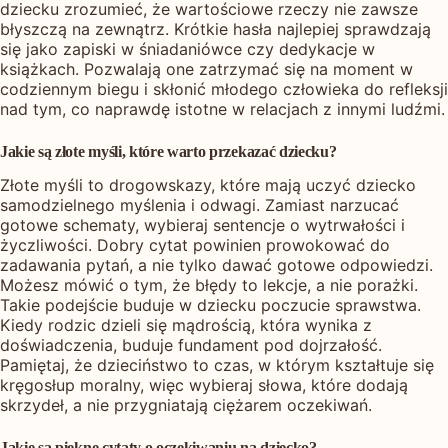
dziecku zrozumieć, że wartościowe rzeczy nie zawsze
błyszczą na zewnątrz. Krótkie hasła najlepiej sprawdzają
się jako zapiski w śniadaniówce czy dedykacje w
książkach. Pozwalają one zatrzymać się na moment w
codziennym biegu i skłonić młodego człowieka do refleksji
nad tym, co naprawdę istotne w relacjach z innymi ludźmi.
Jakie są złote myśli, które warto przekazać dziecku?
Złote myśli to drogowskazy, które mają uczyć dziecko
samodzielnego myślenia i odwagi. Zamiast narzucać
gotowe schematy, wybieraj sentencje o wytrwałości i
życzliwości. Dobry cytat powinien prowokować do
zadawania pytań, a nie tylko dawać gotowe odpowiedzi.
Możesz mówić o tym, że błędy to lekcje, a nie porażki.
Takie podejście buduje w dziecku poczucie sprawstwa.
Kiedy rodzic dzieli się mądrością, która wynika z
doświadczenia, buduje fundament pod dojrzałość.
Pamiętaj, że dzieciństwo to czas, w którym kształtuje się
kręgosłup moralny, więc wybieraj słowa, które dodają
skrzydeł, a nie przygniatają ciężarem oczekiwań.
Jakie są piękne cytaty o oczekiwaniu na dziecko?