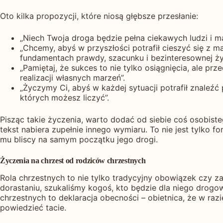
Oto kilka propozycji, które niosą głębsze przesłanie:
„Niech Twoja droga będzie pełna ciekawych ludzi i 
„Chcemy, abyś w przyszłości potrafił cieszyć się z ma
fundamentach prawdy, szacunku i bezinteresownej życ
„Pamiętaj, że sukces to nie tylko osiągnięcia, ale p
realizacji własnych marzeń”.
„Życzymy Ci, abyś w każdej sytuacji potrafił znaleź
których możesz liczyć”.
Pisząc takie życzenia, warto dodać od siebie coś osobist
tekst nabiera zupełnie innego wymiaru. To nie jest tylko f
mu bliscy na samym początku jego drogi.
Życzenia na chrzest od rodziców chrzestnych
Rola chrzestnych to nie tylko tradycyjny obowiązek czy 
dorastaniu, szukaliśmy kogoś, kto będzie dla niego drogo
chrzestnych to deklaracja obecności – obietnica, że w r
powiedzieć tacie.