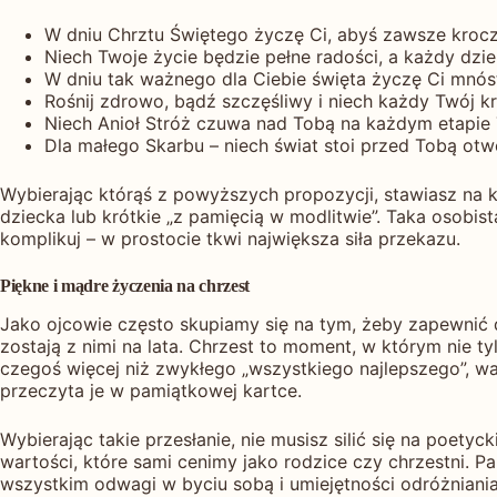
W dniu Chrztu Świętego życzę Ci, abyś zawsze kroczy
Niech Twoje życie będzie pełne radości, a każdy dz
W dniu tak ważnego dla Ciebie święta życzę Ci mnóst
Rośnij zdrowo, bądź szczęśliwy i niech każdy Twój kr
Niech Anioł Stróż czuwa nad Tobą na każdym etapie Tw
Dla małego Skarbu – niech świat stoi przed Tobą otw
Wybierając którąś z powyższych propozycji, stawiasz na k
dziecka lub krótkie „z pamięcią w modlitwie”. Taka osobis
komplikuj – w prostocie tkwi największa siła przekazu.
Piękne i mądre życzenia na chrzest
Jako ojcowie często skupiamy się na tym, żeby zapewnić 
zostają z nimi na lata. Chrzest to moment, w którym nie
czegoś więcej niż zwykłego „wszystkiego najlepszego”, w
przeczyta je w pamiątkowej kartce.
Wybierając takie przesłanie, nie musisz silić się na poetyc
wartości, które sami cenimy jako rodzice czy chrzestni. Pa
wszystkim odwagi w byciu sobą i umiejętności odróżniania