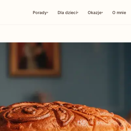
Porady
Dla dzieci
Okazje
O mnie
114
252
126
10
29
56
44
18
32
1
9