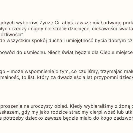
mądrych wyborów. Życzę Ci, abyś zawsze miał odwagę podą
łych rzeczy i nigdy nie stracił dziecięcej ciekawości świat
zliwości”.
rzede wszystkim spokój ducha i umiejętność bycia dobrym c
ć powód do uśmiechu. Niech świat będzie dla Ciebie miejsce
ego – może wspomnienie o tym, co czuliśmy, trzymając mal
ormalność, to list, który za dwadzieścia lat przypomni dzie
zaproszenie na uroczysty obiad. Kiedy wybieraliśmy z żon
wskazem, gdy my jako rodzice stracimy cierpliwość lub ut
azie potrzeby dziecko zawsze będzie miało do kogo zadzwo