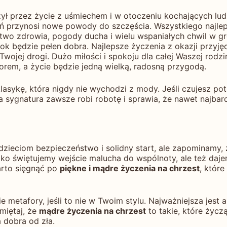
ł przez życie z uśmiechem i w otoczeniu kochających ludz
ień przynosi nowe powody do szczęścia. Wszystkiego najle
wo zdrowia, pogody ducha i wielu wspaniałych chwil w gro
ok będzie pełen dobra. Najlepsze życzenia z okazji przyję
ojej drogi. Dużo miłości i spokoju dla całej Waszej rodzi
orem, a życie będzie jedną wielką, radosną przygodą.
lasykę, która nigdy nie wychodzi z mody. Jeśli czujesz po
ta sygnatura zawsze robi robotę i sprawia, że nawet najbar
dzieciom bezpieczeństwo i solidny start, ale zapominamy
 tylko świętujemy wejście malucha do wspólnoty, ale też 
arto sięgnąć po
piękne i mądre życzenia na chrzest
, które
kie metafory, jeśli to nie w Twoim stylu. Najważniejsza jes
miętaj, że
mądre życzenia na chrzest
to takie, które życzą
 dobra od zła.