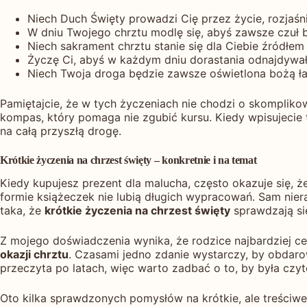
Niech Duch Święty prowadzi Cię przez życie, rozjaśni
W dniu Twojego chrztu modlę się, abyś zawsze czuł b
Niech sakrament chrztu stanie się dla Ciebie źródłem
Życzę Ci, abyś w każdym dniu dorastania odnajdywał 
Niech Twoja droga będzie zawsze oświetlona bożą łask
Pamiętajcie, że w tych życzeniach nie chodzi o skompliko
kompas, który pomaga nie zgubić kursu. Kiedy wpisujecie t
na całą przyszłą drogę.
Krótkie życzenia na chrzest święty – konkretnie i na temat
Kiedy kupujesz prezent dla malucha, często okazuje się, 
formie książeczek nie lubią długich wypracowań. Sam nier
taka, że
krótkie życzenia na chrzest święty
sprawdzają się
Z mojego doświadczenia wynika, że rodzice najbardziej ceni
okazji chrztu
. Czasami jedno zdanie wystarczy, by obdarow
przeczyta po latach, więc warto zadbać o to, by była czyte
Oto kilka sprawdzonych pomysłów na krótkie, ale treściwe