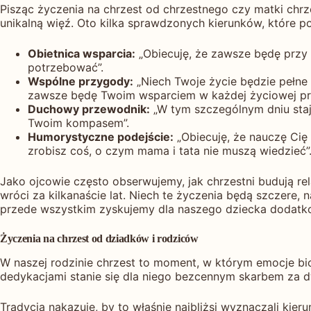
Pisząc życzenia na chrzest od chrzestnego czy matki chrz
unikalną więź. Oto kilka sprawdzonych kierunków, które
Obietnica wsparcia:
„Obiecuję, że zawsze będę przy T
potrzebować”.
Wspólne przygody:
„Niech Twoje życie będzie pełne 
zawsze będę Twoim wsparciem w każdej życiowej pr
Duchowy przewodnik:
„W tym szczególnym dniu staj
Twoim kompasem”.
Humorystyczne podejście:
„Obiecuję, że nauczę Cię
zrobisz coś, o czym mama i tata nie muszą wiedzieć”
Jako ojcowie często obserwujemy, jak chrzestni budują rel
wróci za kilkanaście lat. Niech te życzenia będą szczere, 
przede wszystkim zyskujemy dla naszego dziecka dodatko
Życzenia na chrzest od dziadków i rodziców
W naszej rodzinie chrzest to moment, w którym emocje bio
dedykacjami stanie się dla niego bezcennym skarbem za dw
Tradycja nakazuje, by to właśnie najbliżsi wyznaczali ki