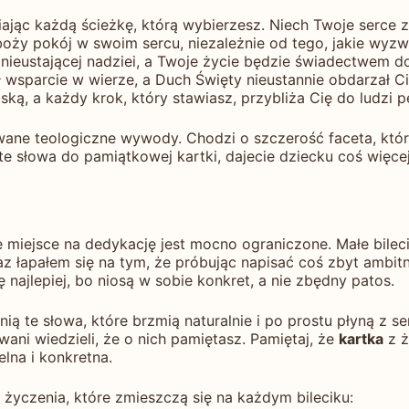
ając każdą ścieżkę, którą wybierzesz. Niech Twoje serce z
oży pokój w swoim sercu, niezależnie od tego, jakie wyzw
 nieustającej nadziei, a Twoje życie będzie świadectwem do
wsparcie w wierze, a Duch Święty nieustannie obdarzał Ci
ą, a każdy krok, który stawiasz, przybliża Cię do ludzi pe
wane teologiczne wywody. Chodzi o szczerość faceta, który
e słowa do pamiątkowej kartki, dajecie dziecku coś więcej 
że miejsce na dedykację jest mocno ograniczone. Małe bil
az łapałem się na tym, że próbując napisać coś zbyt ambi
 najlepiej, bo niosą w sobie konkret, a nie zbędny patos.
ą te słowa, które brzmią naturalnie i po prostu płyną z se
ani wiedzieli, że o nich pamiętasz. Pamiętaj, że
kartka
z ż
lna i konkretna.
 życzenia, które zmieszczą się na każdym bileciku: