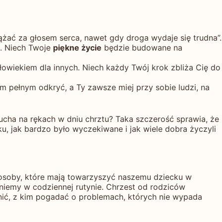
żać za głosem serca, nawet gdy droga wydaje się trudna”.
a. Niech Twoje
piękne życie
będzie budowane na
złowiekiem dla innych. Niech każdy Twój krok zbliża Cię do
m pełnym odkryć, a Ty zawsze miej przy sobie ludzi, na
ucha na rękach w dniu chrztu? Taka szczerość sprawia, że
cku, jak bardzo było wyczekiwane i jak wiele dobra życzyli
ą osoby, które mają towarzyszyć naszemu dziecku w
kniemy w codziennej rutynie. Chrzest od rodziców
nić, z kim pogadać o problemach, których nie wypada