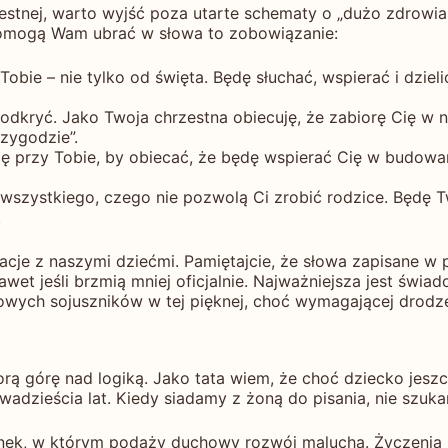
estnej, warto wyjść poza utarte schematy o „dużo zdrowia
 pomogą Wam ubrać w słowa to zobowiązanie:
obie – nie tylko od święta. Będę słuchać, wspierać i dziel
odkryć. Jako Twoja chrzestna obiecuję, że zabiorę Cię w n
zygodzie”.
ę przy Tobie, by obiecać, że będę wspierać Cię w budowan
 wszystkiego, czego nie pozwolą Ci zrobić rodzice. Będę 
.
acje z naszymi dziećmi. Pamiętajcie, że słowa zapisane w 
nawet jeśli brzmią mniej oficjalnie. Najważniejsza jest świ
wych sojuszników w tej pięknej, choć wymagającej drodze
rą górę nad logiką. Jako tata wiem, że choć dziecko jeszc
adzieścia lat. Kiedy siadamy z żoną do pisania, nie szuk
erunek, w którym podąży duchowy rozwój malucha. Życzenia 