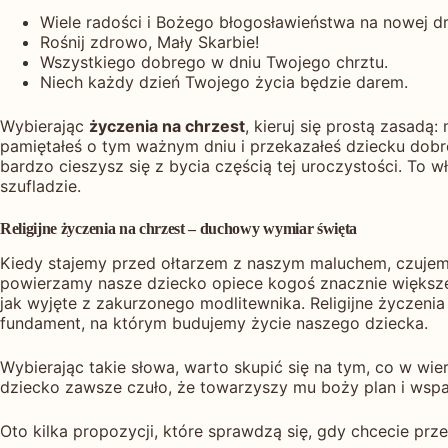
Wiele radości i Bożego błogosławieństwa na nowej dr
Rośnij zdrowo, Mały Skarbie!
Wszystkiego dobrego w dniu Twojego chrztu.
Niech każdy dzień Twojego życia będzie darem.
Wybierając
życzenia na chrzest
, kieruj się prostą zasadą:
pamiętałeś o tym ważnym dniu i przekazałeś dziecku dobre
bardzo cieszysz się z bycia częścią tej uroczystości. To wł
szufladzie.
Religijne życzenia na chrzest – duchowy wymiar święta
Kiedy stajemy przed ołtarzem z naszym maluchem, czujemy,
powierzamy nasze dziecko opiece kogoś znacznie większeg
jak wyjęte z zakurzonego modlitewnika. Religijne życzenia
fundament, na którym budujemy życie naszego dziecka.
Wybierając takie słowa, warto skupić się na tym, co w wi
dziecko zawsze czuło, że towarzyszy mu boży plan i wspar
Oto kilka propozycji, które sprawdzą się, gdy chcecie prz