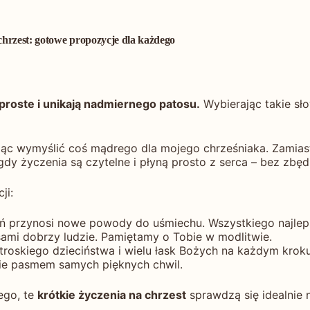
hrzest: gotowe propozycje dla każdego
 proste i unikają nadmiernego patosu.
Wybierając takie sło
jąc wymyślić coś mądrego dla mojego chrześniaka. Zamiast
 gdy życzenia są czytelne i płyną prosto z serca – bez zbęd
ji:
eń przynosi nowe powody do uśmiechu. Wszystkiego najleps
 sami dobrzy ludzie. Pamiętamy o Tobie w modlitwie.
troskiego dzieciństwa i wielu łask Bożych na każdym kroku
zie pasmem samych pięknych chwil.
ego, te
krótkie życzenia na chrzest
sprawdzą się idealnie 