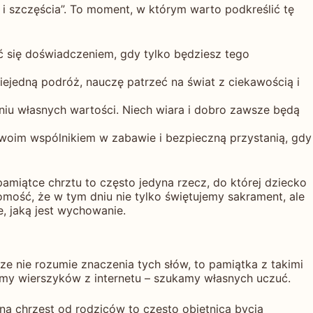
 i szczęścia”. To moment, w którym warto podkreślić tę
ić się doświadczeniem, gdy tylko będziesz tego
iejedną podróż, nauczę patrzeć na świat z ciekawością i
iu własnych wartości. Niech wiara i dobro zawsze będą
Twoim wspólnikiem w zabawie i bezpieczną przystanią, gdy
pamiątce chrztu to często jedyna rzecz, do której dziecko
adomość, że w tym dniu nie tylko świętujemy sakrament, ale
, jaką jest wychowanie.
ze nie rozumie znaczenia tych słów, to pamiątka z takimi
amy wierszyków z internetu – szukamy własnych uczuć.
na chrzest od rodziców to często obietnica bycia