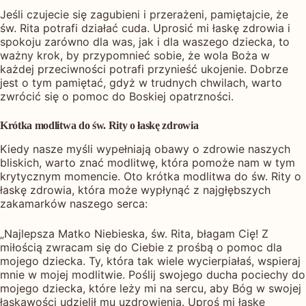
Jeśli czujecie się zagubieni i przerażeni, pamiętajcie, że
św. Rita potrafi działać cuda. Uprosić mi łaskę zdrowia i
spokoju zarówno dla was, jak i dla waszego dziecka, to
ważny krok, by przypomnieć sobie, że wola Boża w
każdej przeciwności potrafi przynieść ukojenie. Dobrze
jest o tym pamiętać, gdyż w trudnych chwilach, warto
zwrócić się o pomoc do Boskiej opatrzności.
Krótka modlitwa do św. Rity o łaskę zdrowia
Kiedy nasze myśli wypełniają obawy o zdrowie naszych
bliskich, warto znać modlitwę, która pomoże nam w tym
krytycznym momencie. Oto krótka modlitwa do św. Rity o
łaskę zdrowia, która może wypłynąć z najgłębszych
zakamarków naszego serca:
„Najlepsza Matko Niebieska, św. Rita, błagam Cię! Z
miłością zwracam się do Ciebie z prośbą o pomoc dla
mojego dziecka. Ty, która tak wiele wycierpiałaś, wspieraj
mnie w mojej modlitwie. Poślij swojego ducha pociechy do
mojego dziecka, które leży mi na sercu, aby Bóg w swojej
łaskawości udzielił mu uzdrowienia. Uproś mi łaskę