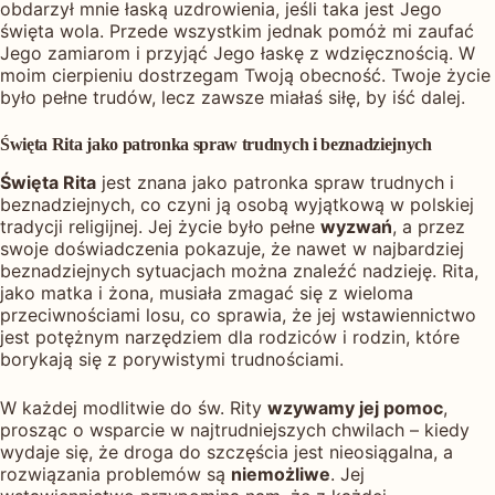
obdarzył mnie łaską uzdrowienia, jeśli taka jest Jego
święta wola. Przede wszystkim jednak pomóż mi zaufać
Jego zamiarom i przyjąć Jego łaskę z wdzięcznością. W
moim cierpieniu dostrzegam Twoją obecność. Twoje życie
było pełne trudów, lecz zawsze miałaś siłę, by iść dalej.
Święta Rita jako patronka spraw trudnych i beznadziejnych
Święta Rita
jest znana jako patronka spraw trudnych i
beznadziejnych, co czyni ją osobą wyjątkową w polskiej
tradycji religijnej. Jej życie było pełne
wyzwań
, a przez
swoje doświadczenia pokazuje, że nawet w najbardziej
beznadziejnych sytuacjach można znaleźć nadzieję. Rita,
jako matka i żona, musiała zmagać się z wieloma
przeciwnościami losu, co sprawia, że jej wstawiennictwo
jest potężnym narzędziem dla rodziców i rodzin, które
borykają się z porywistymi trudnościami.
W każdej modlitwie do św. Rity
wzywamy jej pomoc
,
prosząc o wsparcie w najtrudniejszych chwilach – kiedy
wydaje się, że droga do szczęścia jest nieosiągalna, a
rozwiązania problemów są
niemożliwe
. Jej