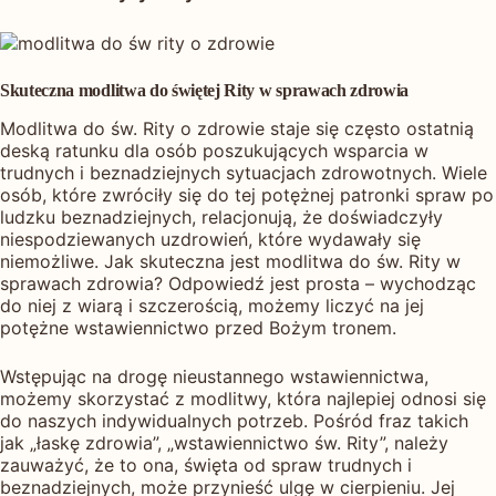
Skuteczna modlitwa do świętej Rity w sprawach zdrowia
Modlitwa do św. Rity o zdrowie staje się często ostatnią
deską ratunku dla osób poszukujących wsparcia w
trudnych i beznadziejnych sytuacjach zdrowotnych. Wiele
osób, które zwróciły się do tej potężnej patronki spraw po
ludzku beznadziejnych, relacjonują, że doświadczyły
niespodziewanych uzdrowień, które wydawały się
niemożliwe. Jak skuteczna jest modlitwa do św. Rity w
sprawach zdrowia? Odpowiedź jest prosta – wychodząc
do niej z wiarą i szczerością, możemy liczyć na jej
potężne wstawiennictwo przed Bożym tronem.
Wstępując na drogę nieustannego wstawiennictwa,
możemy skorzystać z modlitwy, która najlepiej odnosi się
do naszych indywidualnych potrzeb. Pośród fraz takich
jak „łaskę zdrowia”, „wstawiennictwo św. Rity”, należy
zauważyć, że to ona, święta od spraw trudnych i
beznadziejnych, może przynieść ulgę w cierpieniu. Jej