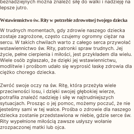
beznadziejnych można znaleźć siłę do walki i nadzieję na
lepsze jutro.
Wstawiennictwo św. Rity w potrzebie zdrowotnej twojego dziecka
W trudnych momentach, gdy zdrowie naszego dziecka
zostaje zagrożone, często czujemy ogromny ciężar na
sercu. W takich chwilach warto z całego serca przywołać
wstawiennictwo św. Rity, patronki spraw trudnych. Jej
życie, pełne cierpienia i miłości, jest przykładem dla wielu.
Wiele osób zgłaszało, że dzięki jej wstawiennictwu,
modlitwie i prośbom udało się wyprosić łaskę zdrowia dla
ciężko chorego dziecka.
Zwróć swoje oczy na św. Ritę, która przeżyła wiele
przeciwności losu, i dzięki swojej głębokiej wierze,
potrafiła znaleźć nadzieję i siłę w najtrudniejszych
sytuacjach. Prosząc o jej pomoc, możemy poczuć, że nie
jesteśmy sami w tej walce. Prośba o zdrowie dla naszego
dziecka zostanie przedstawiona w niebie, gdzie serce św.
Rity wypełnione miłością zawsze usłyszy wołanie
zrozpaczonej matki lub ojca.