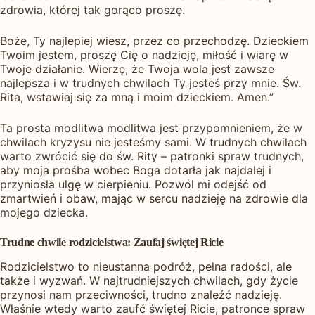
zdrowia, której tak gorąco proszę.
Boże, Ty najlepiej wiesz, przez co przechodzę. Dzieckiem
Twoim jestem, proszę Cię o nadzieję, miłość i wiarę w
Twoje działanie. Wierzę, że Twoja wola jest zawsze
najlepsza i w trudnych chwilach Ty jesteś przy mnie. Św.
Rita, wstawiaj się za mną i moim dzieckiem. Amen.”
Ta prosta modlitwa modlitwa jest przypomnieniem, że w
chwilach kryzysu nie jesteśmy sami. W trudnych chwilach
warto zwrócić się do św. Rity – patronki spraw trudnych,
aby moja prośba wobec Boga dotarła jak najdalej i
przyniosła ulgę w cierpieniu. Pozwól mi odejść od
zmartwień i obaw, mając w sercu nadzieję na zdrowie dla
mojego dziecka.
Trudne chwile rodzicielstwa: Zaufaj świętej Ricie
Rodzicielstwo to nieustanna podróż, pełna radości, ale
także i wyzwań. W najtrudniejszych chwilach, gdy życie
przynosi nam przeciwności, trudno znaleźć nadzieję.
Właśnie wtedy warto zaufć świętej Ricie, patronce spraw