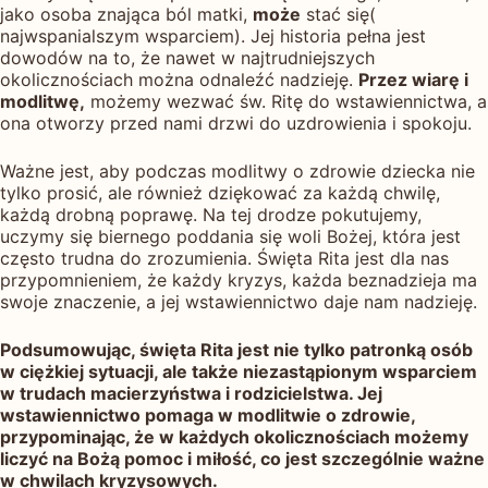
jako osoba znająca ból matki,
może
stać się(
najwspanialszym wsparciem). Jej historia pełna jest
dowodów na to, że nawet w najtrudniejszych
okolicznościach można odnaleźć nadzieję.
Przez wiarę i
modlitwę,
możemy wezwać św. Ritę do wstawiennictwa, a
ona otworzy przed nami drzwi do uzdrowienia i spokoju.
Ważne jest, aby podczas modlitwy o zdrowie dziecka nie
tylko prosić, ale również dziękować za każdą chwilę,
każdą drobną poprawę. Na tej drodze pokutujemy,
uczymy się biernego poddania się woli Bożej, która jest
często trudna do zrozumienia. Święta Rita jest dla nas
przypomnieniem, że każdy kryzys, każda beznadzieja ma
swoje znaczenie, a jej wstawiennictwo daje nam nadzieję.
Podsumowując, święta Rita jest nie tylko patronką osób
w ciężkiej sytuacji, ale także niezastąpionym wsparciem
w trudach macierzyństwa i rodzicielstwa. Jej
wstawiennictwo pomaga w modlitwie o zdrowie,
przypominając, że w każdych okolicznościach możemy
liczyć na Bożą pomoc i miłość, co jest szczególnie ważne
w chwilach kryzysowych.