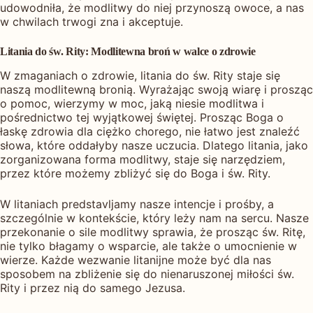
udowodniła, że modlitwy do niej przynoszą owoce, a nas
w chwilach trwogi zna i akceptuje.
Litania do św. Rity: Modlitewna broń w walce o zdrowie
W zmaganiach o zdrowie, litania do św. Rity staje się
naszą modlitewną bronią. Wyrażając swoją wiarę i prosząc
o pomoc, wierzymy w moc, jaką niesie modlitwa i
pośrednictwo tej wyjątkowej świętej. Prosząc Boga o
łaskę zdrowia dla ciężko chorego, nie łatwo jest znaleźć
słowa, które oddałyby nasze uczucia. Dlatego litania, jako
zorganizowana forma modlitwy, staje się narzędziem,
przez które możemy zbliżyć się do Boga i św. Rity.
W litaniach predstavljamy nasze intencje i prośby, a
szczególnie w kontekście, który leży nam na sercu. Nasze
przekonanie o sile modlitwy sprawia, że prosząc św. Ritę,
nie tylko błagamy o wsparcie, ale także o umocnienie w
wierze. Każde wezwanie litanijne może być dla nas
sposobem na zbliżenie się do nienaruszonej miłości św.
Rity i przez nią do samego Jezusa.