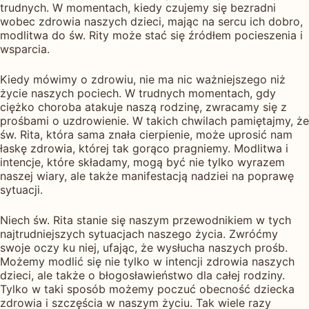
trudnych. W momentach, kiedy czujemy się bezradni
wobec zdrowia naszych dzieci, mając na sercu ich dobro,
modlitwa do św. Rity może stać się źródłem pocieszenia i
wsparcia.
Kiedy mówimy o zdrowiu, nie ma nic ważniejszego niż
życie naszych pociech. W trudnych momentach, gdy
ciężko choroba atakuje naszą rodzinę, zwracamy się z
prośbami o uzdrowienie. W takich chwilach pamiętajmy, że
św. Rita, która sama znała cierpienie, może uprosić nam
łaskę zdrowia, której tak gorąco pragniemy. Modlitwa i
intencje, które składamy, mogą być nie tylko wyrazem
naszej wiary, ale także manifestacją nadziei na poprawę
sytuacji.
Niech św. Rita stanie się naszym przewodnikiem w tych
najtrudniejszych sytuacjach naszego życia. Zwróćmy
swoje oczy ku niej, ufając, że wysłucha naszych prośb.
Możemy modlić się nie tylko w intencji zdrowia naszych
dzieci, ale także o błogosławieństwo dla całej rodziny.
Tylko w taki sposób możemy poczuć obecność dziecka
zdrowia i szczęścia w naszym życiu. Tak wiele razy