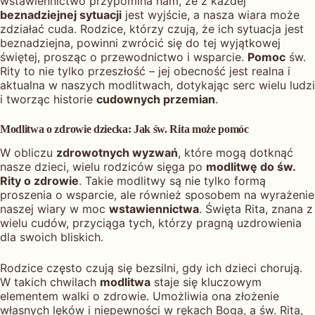
wstawiennictwo przypomina nam, że z każdej
beznadziejnej sytuacji
jest wyjście, a nasza wiara może
zdziałać cuda. Rodzice, którzy czują, że ich sytuacja jest
beznadziejna, powinni zwrócić się do tej wyjątkowej
świętej, prosząc o przewodnictwo i wsparcie.
Pomoc
św.
Rity to nie tylko przeszłość – jej obecność jest realna i
aktualna w naszych modlitwach, dotykając serc wielu ludzi
i tworząc historie
cudownych przemian
.
Modlitwa o zdrowie dziecka: Jak św. Rita może pomóc
W obliczu
zdrowotnych wyzwań
, które mogą dotknąć
nasze dzieci, wielu rodziców sięga po
modlitwę do św.
Rity o zdrowie
. Takie modlitwy są nie tylko formą
proszenia o wsparcie, ale również sposobem na wyrażenie
naszej wiary w moc
wstawiennictwa
. Święta Rita, znana z
wielu cudów, przyciąga tych, którzy pragną uzdrowienia
dla swoich bliskich.
Rodzice często czują się bezsilni, gdy ich dzieci chorują.
W takich chwilach
modlitwa
staje się kluczowym
elementem walki o zdrowie. Umożliwia ona złożenie
własnych lęków i niepewności w rękach Boga, a św. Rita,