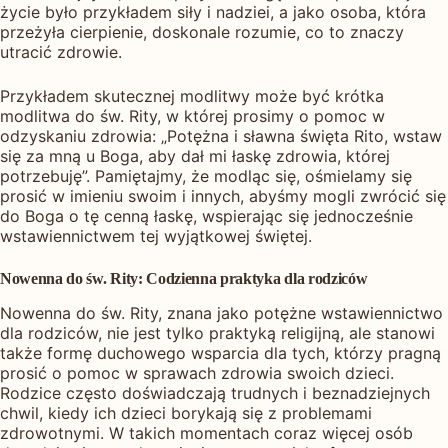
życie było przykładem siły i nadziei, a jako osoba, która
przeżyła cierpienie, doskonale rozumie, co to znaczy
utracić zdrowie.
Przykładem skutecznej modlitwy może być krótka
modlitwa do św. Rity, w której prosimy o pomoc w
odzyskaniu zdrowia: „Potężna i sławna święta Rito, wstaw
się za mną u Boga, aby dał mi łaskę zdrowia, której
potrzebuję”. Pamiętajmy, że modląc się, ośmielamy się
prosić w imieniu swoim i innych, abyśmy mogli zwrócić się
do Boga o tę cenną łaskę, wspierając się jednocześnie
wstawiennictwem tej wyjątkowej świętej.
Nowenna do św. Rity: Codzienna praktyka dla rodziców
Nowenna do św. Rity, znana jako potężne wstawiennictwo
dla rodziców, nie jest tylko praktyką religijną, ale stanowi
także formę duchowego wsparcia dla tych, którzy pragną
prosić o pomoc w sprawach zdrowia swoich dzieci.
Rodzice często doświadczają trudnych i beznadziejnych
chwil, kiedy ich dzieci borykają się z problemami
zdrowotnymi. W takich momentach coraz więcej osób