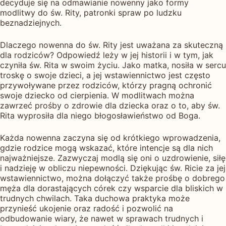
decyduje się na odmawianie nowenny jako formy
modlitwy do św. Rity, patronki spraw po ludzku
beznadziejnych.
Dlaczego nowenna do św. Rity jest uważana za skuteczną
dla rodziców? Odpowiedź leży w jej historii i w tym, jak
czyniła św. Rita w swoim życiu. Jako matka, nosiła w sercu
troskę o swoje dzieci, a jej wstawiennictwo jest często
przywoływane przez rodziców, którzy pragną ochronić
swoje dziecko od cierpienia. W modlitwach można
zawrzeć prośby o zdrowie dla dziecka oraz o to, aby św.
Rita wyprosiła dla niego błogosławieństwo od Boga.
Każda nowenna zaczyna się od krótkiego wprowadzenia,
gdzie rodzice mogą wskazać, które intencje są dla nich
najważniejsze. Zazwyczaj modlą się oni o uzdrowienie, siłę
i nadzieję w obliczu niepewności. Dziękując św. Ricie za jej
wstawiennictwo, można dołączyć także prośbę o dobrego
męża dla dorastających córek czy wsparcie dla bliskich w
trudnych chwilach. Taka duchowa praktyka może
przynieść ukojenie oraz radość i pozwolić na
odbudowanie wiary, że nawet w sprawach trudnych i