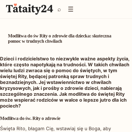
P
☰
⌕
r
z
e
j
d
Modlitwa do św Rity o zdrowie dla dziecka: skuteczna
ź
pomoc w trudnych chwilach
d
o
Dzieci i rodzicielstwo to niezwykle ważne aspekty życia,
t
które często napotykają na trudności. W takich chwilach
r
wielu ludzi zwraca się o pomoc do świętych, w tym
e
świętej Rity, będącej patronką spraw trudnych i
ś
beznadziejnych. Jej wstawiennictwo w chwilach
c
kryzysowych, jak i prośby o zdrowie dzieci, nabierają
i
szczególnego znaczenia. Jak modlitwa do świętej Rity
może wspierać rodziców w walce o lepsze jutro dla ich
pociech?
Modlitwa do św. Rity o zdrowie
Święta Rito, błagam Cię, wstawiaj się u Boga, aby