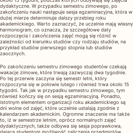
dydaktyczne. W przypadku semestru zimowego, po
zakończeniu nauki następuje sesja egzaminacyjna, która w
dużej mierze determinuje dalszy przebieg roku
akademickiego. Warto zaznaczyć, że uczelnie mają własny
harmonogram, co oznacza, że szczegółowe daty
rozpoczęcia i zakończenia zajęć mogą się różnić w
zależności od kierunku studiów czy rodzaju studiów, na
przykład studiów pierwszego stopnia lub studiów
zaocznych.
Po zakończeniu semestru zimowego studentów czekają
wakacje zimowe, które trwają zazwyczaj dwa tygodnie.
Po tej przerwie zaczyna się semestr letni, który
rozpoczyna się w połowie lutego i również trwa około 15
tygodni. Tak jak w przypadku semestru zimowego, tym
również kończy się on sesją egzaminacyjną. Ponadto,
istotnym elementem organizacji roku akademickiego są
dni wolne od zajęć, które uczelnie ustalają zgodnie z
kalendarzem akademickim. Ogromne znaczenie ma także
to, iż w semestrze letnim, oprócz normalnych zajęć
dydaktycznych, także odbywa się sesja poprawkowa,
dająca studentom możliwość zaliczenia przedmiotów,