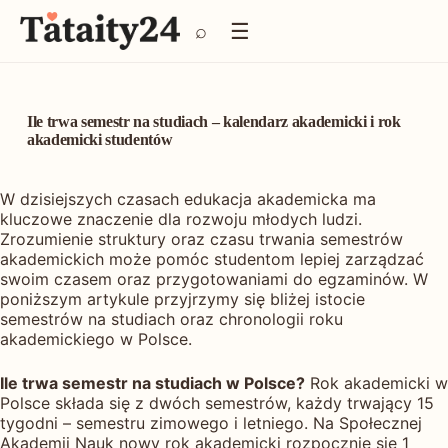
P
☰
⌕
r
z
e
j
d
Ile trwa semestr na studiach – kalendarz akademicki i rok
ź
akademicki studentów
d
o
W dzisiejszych czasach edukacja akademicka ma
t
kluczowe znaczenie dla rozwoju młodych ludzi.
r
Zrozumienie struktury oraz czasu trwania semestrów
e
akademickich może pomóc studentom lepiej zarządzać
ś
swoim czasem oraz przygotowaniami do egzaminów. W
c
poniższym artykule przyjrzymy się bliżej istocie
i
semestrów na studiach oraz chronologii roku
akademickiego w Polsce.
Ile trwa semestr na studiach w Polsce?
Rok akademicki w
Polsce składa się z dwóch semestrów, każdy trwający 15
tygodni – semestru zimowego i letniego. Na Społecznej
Akademii Nauk nowy rok akademicki rozpocznie się 1