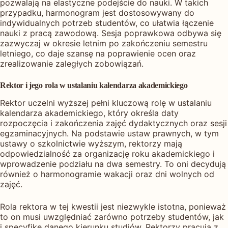
pozwalają na elastyczne podejście do nauki. W takich
przypadku, harmonogram jest dostosowywany do
indywidualnych potrzeb studentów, co ułatwia łączenie
nauki z pracą zawodową. Sesja poprawkowa odbywa się
zazwyczaj w okresie letnim po zakończeniu semestru
letniego, co daje szansę na poprawienie ocen oraz
zrealizowanie zaległych zobowiązań.
Rektor i jego rola w ustalaniu kalendarza akademickiego
Rektor uczelni wyższej pełni kluczową rolę w ustalaniu
kalendarza akademickiego, który określa daty
rozpoczęcia i zakończenia zajęć dydaktycznych oraz sesji
egzaminacyjnych. Na podstawie ustaw prawnych, w tym
ustawy o szkolnictwie wyższym, rektorzy mają
odpowiedzialność za organizację roku akademickiego i
wprowadzenie podziału na dwa semestry. To oni decydują
również o harmonogramie wakacji oraz dni wolnych od
zajęć.
Rola rektora w tej kwestii jest niezwykle istotna, ponieważ
to on musi uwzględniać zarówno potrzeby studentów, jak
i specyfikę danego kierunku studiów. Rektorzy pracują z