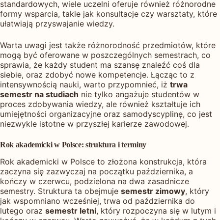
standardowych, wiele uczelni oferuje również różnorodne
formy wsparcia, takie jak konsultacje czy warsztaty, które
ułatwiają przyswajanie wiedzy.
Warta uwagi jest także różnorodność przedmiotów, które
mogą być oferowane w poszczególnych semestrach, co
sprawia, że każdy student ma szansę znaleźć coś dla
siebie, oraz zdobyć nowe kompetencje. Łącząc to z
intensywnością nauki, warto przypomnieć, iż
trwa
semestr na studiach
nie tylko angażuje studentów w
proces zdobywania wiedzy, ale również kształtuje ich
umiejętności organizacyjne oraz samodyscyplinę, co jest
niezwykle istotne w przyszłej karierze zawodowej.
Rok akademicki w Polsce: struktura i terminy
Rok akademicki w Polsce to złożona konstrukcja, która
zaczyna się zazwyczaj na początku października, a
kończy w czerwcu, podzielona na dwa zasadnicze
semestry. Struktura ta obejmuje
semestr zimowy
, który
jak wspomniano wcześniej, trwa od października do
lutego oraz
semestr letni
, który rozpoczyna się w lutym i