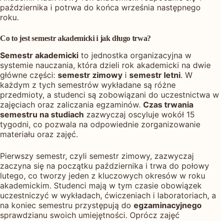
października i potrwa do końca września następnego
roku.
Co to jest semestr akademicki i jak długo trwa?
Semestr akademicki
to jednostka organizacyjna w
systemie nauczania, która dzieli rok akademicki na dwie
główne części:
semestr zimowy
i
semestr letni
. W
każdym z tych semestrów wykładane są różne
przedmioty, a studenci są zobowiązani do uczestnictwa w
zajęciach oraz zaliczania egzaminów.
Czas trwania
semestru na studiach
zazwyczaj oscyluje wokół 15
tygodni, co pozwala na odpowiednie zorganizowanie
materiału oraz zajęć.
Pierwszy semestr, czyli semestr zimowy, zazwyczaj
zaczyna się na początku października i trwa do połowy
lutego, co tworzy jeden z kluczowych okresów w roku
akademickim. Studenci mają w tym czasie obowiązek
uczestniczyć w wykładach, ćwiczeniach i laboratoriach, a
na koniec semestru przystępują do
egzaminacyjnego
sprawdzianu swoich umiejętności. Oprócz zajęć