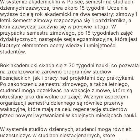
W systemie akademickim w Polsce, semestr na studiach
dziennych zazwyczaj trwa około 15 tygodni. Uczelnie
wyższe dzielą rok akademicki na dwa semestry: zimowy i
letni. Semestr zimowy rozpoczyna się 1 października, a
letni zazwyczaj zaczyna się w połowie lutego. W
przypadku semestru zimowego, po 15 tygodniach zajęć
dydaktycznych, następuje sesja egzaminacyjna, która jest
istotnym elementem oceny wiedzy i umiejętności
studentów.
Rok akademicki składa się z 30 tygodni nauki, co pozwala
na zrealizowanie zarówno programów studiów
licencjackich, jak i pracy nad projektami czy praktykami.
Po zakończeniu semestru zimowego, a także letniego,
studenci mogą oczekiwać na wakacje zimowe, które są
określane jako dni wolne od zajęć. Ważnym aspektem
organizacji semestru dziennego są również przerwy
wakacyjne, które mają na celu regenerację studentów
przed nowymi wyzwaniami w kolejnych miesiącach nauki.
W systemie studiów dziennych, studenci mogą również
uczestniczyć w studiach niestacjonarnych, które