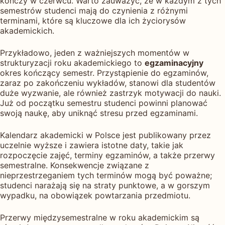
kończy w czerwcu. Warto zauważyć, że w każdym z tych
semestrów studenci mają do czynienia z różnymi
terminami, które są kluczowe dla ich życiorysów
akademickich.
Przykładowo, jeden z ważniejszych momentów w
strukturyzacji roku akademickiego to
egzaminacyjny
okres kończący semestr. Przystąpienie do egzaminów,
zaraz po zakończeniu wykładów, stanowi dla studentów
duże wyzwanie, ale również zastrzyk motywacji do nauki.
Już od początku semestru studenci powinni planować
swoją naukę, aby uniknąć stresu przed egzaminami.
Kalendarz akademicki w Polsce jest publikowany przez
uczelnie wyższe i zawiera istotne daty, takie jak
rozpoczęcie zajęć, terminy egzaminów, a także przerwy
semestralne. Konsekwencje związane z
nieprzestrzeganiem tych terminów mogą być poważne;
studenci narażają się na straty punktowe, a w gorszym
wypadku, na obowiązek powtarzania przedmiotu.
Przerwy międzysemestralne w roku akademickim są