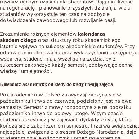
również cennym czasem dla studentów. Dają możliwość
na regenerację i planowanie przyszłych działań, a wielu
studentów wykorzystuje ten czas na zdobycie
doświadczenia zawodowego lub rozwijanie pasji.
Zrozumienie różnych elementów
kalendarza
akademickiego
oraz struktury roku akademickiego
istotnie wpływa na sukcesy akademickie studentów. Przy
odpowiednim planowaniu oraz wykorzystaniu dostępnego
wsparcia, studenci mają wszelkie narzędzia, by z
sukcesem zakończyć każdy semestr, zdobywając cenną
wiedzę i umiejętności.
Kalendarz akademicki: od kiedy do kiedy trwają zajęcia
Rok akademicki w Polsce zazwyczaj zaczyna się w
październiku i trwa do czerwca, podzielony jest na dwa
semestry. Semestr zimowy rozpoczyna się na początku
października i trwa do połowy lutego. W tym czasie
studenci uczestniczą w zajęciach dydaktycznych, które
kończą się z zakończeniem semestru. Przerwa świąteczna,
najczęściej związana z okresem Bożego Narodzenia, daje
studentom chwilę odpoczynku przed powrotem na