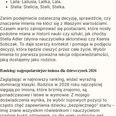
Laila: Lailusia, Lailka, Lala.
Stella: Stellcia, Stelli, Stelka.
Zanim podejmiecie ostateczną decyzję, sprawdźcie, czy
znaczenie imienia nie kłóci się z Waszymi wartościami.
Czasem warto zainspirować się postaciami, które nosiły
podobne miana w historii nauki czy sztuki, jak choćby
Stella Adler (słynna nauczycielka aktorstwa) czy Ksenia
Sobczak. To daje szerszy kontekst i pomaga w podjęciu
decyzji, która będzie cieszyć przez całe życie. Wybór
imienia to pierwsza poważna lekcja odpowiedzialności,
jaką dostajemy jako rodzice.
Ranking: najpopularniejsze imiona dla dziewczynek 2026
Zaglądając w najnowszy ranking, widać wyraźną
dominację klasyki. Rodzice w 2026 roku najczęściej
sięgają po imiona, które brzmią znajomo, są
ponadczasowe i łatwe w wymowie. Z mojego
doświadczenia wynika, że wybór topowych pozycji to
często chęć zapewnienia dziecku „bezpiecznego” startu –
imię znane wszystkim rówieśnikom i nauczycielom
rzadziej budzi zdziwienie, co dla wielu rodziców jest