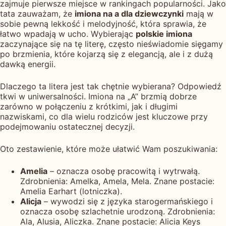
zajmuje pierwsze miejsce w rankingach popularności. Jako
tata zauważam, że
imiona na a dla dziewczynki
mają w
sobie pewną lekkość i melodyjność, która sprawia, że
łatwo wpadają w ucho. Wybierając
polskie imiona
zaczynające się na tę literę, często nieświadomie sięgamy
po brzmienia, które kojarzą się z elegancją, ale i z dużą
dawką energii.
Dlaczego ta litera jest tak chętnie wybierana? Odpowiedź
tkwi w uniwersalności. Imiona na „A” brzmią dobrze
zarówno w połączeniu z krótkimi, jak i długimi
nazwiskami, co dla wielu rodziców jest kluczowe przy
podejmowaniu ostatecznej decyzji.
Oto zestawienie, które może ułatwić Wam poszukiwania:
Amelia
– oznacza osobę pracowitą i wytrwałą.
Zdrobnienia: Amelka, Amela, Mela. Znane postacie:
Amelia Earhart (lotniczka).
Alicja
– wywodzi się z języka starogermańskiego i
oznacza osobę szlachetnie urodzoną. Zdrobnienia:
Ala, Alusia, Aliczka. Znane postacie: Alicia Keys