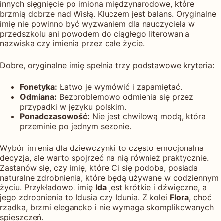
innych sięgnięcie po imiona międzynarodowe, które
brzmią dobrze nad Wisłą. Kluczem jest balans. Oryginalne
imię nie powinno być wyzwaniem dla nauczyciela w
przedszkolu ani powodem do ciągłego literowania
nazwiska czy imienia przez całe życie.
Dobre, oryginalne imię spełnia trzy podstawowe kryteria:
Fonetyka:
Łatwo je wymówić i zapamiętać.
Odmiana:
Bezproblemowo odmienia się przez
przypadki w języku polskim.
Ponadczasowość:
Nie jest chwilową modą, która
przeminie po jednym sezonie.
Wybór imienia dla dziewczynki to często emocjonalna
decyzja, ale warto spojrzeć na nią również praktycznie.
Zastanów się, czy imię, które Ci się podoba, posiada
naturalne zdrobnienia, które będą używane w codziennym
życiu. Przykładowo, imię
Ida
jest krótkie i dźwięczne, a
jego zdrobnienia to Idusia czy Idunia. Z kolei
Flora
, choć
rzadka, brzmi elegancko i nie wymaga skomplikowanych
spieszczeń.