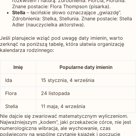
rozkwitem i naturą. Zdrobnienia: Florcia, Florunia.
Znane postacie: Flora Thompson (pisarka).
Stella
– łacińskie słowo oznaczające „gwiazdę”.
Zdrobnienia: Stelka, Stellunia. Znane postacie: Stella
Adler (nauczycielka aktorstwa).
Jeśli planujecie wziąć pod uwagę daty imienin, warto
zerknąć na poniższą tabelę, która ułatwia organizację
kalendarza rodzinnego:
Imię
Popularne daty imienin
Ida
15 stycznia, 4 września
Flora
24 listopada
Stella
11 maja, 4 września
Nie dajcie się zwariować matematycznym wyliczeniom.
Najważniejszym „kodem”, jaki przekażecie córce, nie jest
numerologiczna wibracja, ale wychowanie, czas
poświęcony na wspólne czytanie książek i poczucie