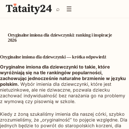
P
☰
⌕
r
z
e
j
d
Oryginalne imiona dla dziewczynki: ranking i inspiracje
ź
2026
d
o
Oryginalne imiona dla dziewczynki — krótka odpowiedź
t
r
Oryginalne imiona dla dziewczynki to takie, które
e
wyróżniają się na tle rankingów popularności,
ś
zachowując jednocześnie naturalne brzmienie w języku
c
polskim.
Wybór imienia dla dziewczynki, które jest
i
nietuzinkowe, ale nie dziwaczne, pozwala dziecku
zachować indywidualność bez narażania go na problemy
z wymową czy pisownią w szkole.
Kiedy z żoną szukaliśmy imienia dla naszej córki, szybko
zrozumieliśmy, że „oryginalność” to pojęcie względne. Dla
jednych będzie to powrót do staropolskich korzeni, dla