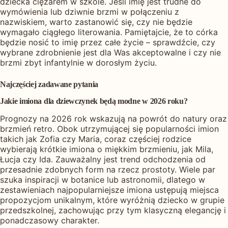
dziecka ciężarem w szkole. Jeśli imię jest trudne do
wymówienia lub dziwnie brzmi w połączeniu z
nazwiskiem, warto zastanowić się, czy nie będzie
wymagało ciągłego literowania. Pamiętajcie, że to córka
będzie nosić to imię przez całe życie – sprawdźcie, czy
wybrane zdrobnienie jest dla Was akceptowalne i czy nie
brzmi zbyt infantylnie w dorosłym życiu.
Najczęściej zadawane pytania
Jakie imiona dla dziewczynek będą modne w 2026 roku?
Prognozy na 2026 rok wskazują na powrót do natury oraz
brzmień retro. Obok utrzymującej się popularności imion
takich jak Zofia czy Maria, coraz częściej rodzice
wybierają krótkie imiona o miękkim brzmieniu, jak Mila,
Łucja czy Ida. Zauważalny jest trend odchodzenia od
przesadnie zdobnych form na rzecz prostoty. Wiele par
szuka inspiracji w botanice lub astronomii, dlatego w
zestawieniach najpopularniejsze imiona ustępują miejsca
propozycjom unikalnym, które wyróżnią dziecko w grupie
przedszkolnej, zachowując przy tym klasyczną elegancję i
ponadczasowy charakter.