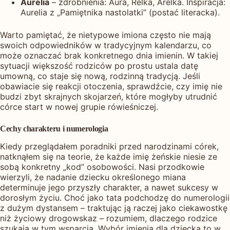
Aurelia
– zdrobnienia: Aura, Relka, Arelka. Inspiracja:
Aurelia z „Pamiętnika nastolatki” (postać literacka).
Warto pamiętać, że nietypowe imiona często nie mają
swoich odpowiedników w tradycyjnym kalendarzu, co
może oznaczać brak konkretnego dnia imienin. W takiej
sytuacji większość rodziców po prostu ustala datę
umowną, co staje się nową, rodzinną tradycją. Jeśli
obawiacie się reakcji otoczenia, sprawdźcie, czy imię nie
budzi zbyt skrajnych skojarzeń, które mogłyby utrudnić
córce start w nowej grupie rówieśniczej.
Cechy charakteru i numerologia
Kiedy przeglądałem poradniki przed narodzinami córek,
natknąłem się na teorie, że każde imię żeńskie niesie ze
sobą konkretny „kod” osobowości. Nasi przodkowie
wierzyli, że nadanie dziecku określonego miana
determinuje jego przyszły charakter, a nawet sukcesy w
dorosłym życiu. Choć jako tata podchodzę do numerologii
z dużym dystansem – traktując ją raczej jako ciekawostkę
niż życiowy drogowskaz – rozumiem, dlaczego rodzice
szukają w tym wsparcia. Wybór imienia dla dziecka to w