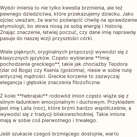
Wybór imienia to nie tylko kwestia brzmienia, ale też
pewnego dziedzictwa, które przekazujemy dziecku. Jako
ojciec uważam, że warto poświęcić chwilę na sprawdzenie
etymologii, bo słowa niosą ze sobą energię i historię.
Znając znaczenie, łatwiej poczuć, czy dane imię naprawdę
pasuje do naszej wizji przyszłości córki.
Wiele pięknych, oryginalnych propozycji wywodzi się z
klasycznych języków. Często wybierane **imię
pochodzenia greckiego**, takie jak chociażby Teodora
(dar od Boga) czy Ksenia (gościnna), niesie w sobie nutę
antycznej mądrości. Greckie korzenie to zazwyczaj
elegancja i głębokie znaczenia filozoficzne.
Z kolei **hebrajski** rodowód imion często wiąże się z
silnym ładunkiem emocjonalnym i duchowym. Przykładem
jest imię Laila (noc), które brzmi bardzo współcześnie, a
wywodzi się z tradycji bliskowschodniej. Takie imiona
mają w sobie coś pierwotnego i trwałego.
Jeśli szukacie czegoś brzmiącego dostojnie, warto