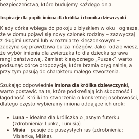
bezpieczeństwa, które budujemy każdego dnia.
Inspiracje dla pupili: imiona dla królika i chomika dziewczynki
Kiedy córka wbiega do pokoju z błyskiem w oku i ogłasza,
że w domu pojawi się nowy członek rodziny – zazwyczaj
z długimi uszami lub w rozmiarze kieszonkowym –
zaczyna się prawdziwa burza mózgów. Jako rodzic wiesz,
że wybór imienia dla zwierzaka to dla dziecka sprawa
rangi państwowej. Zamiast klasycznego „Puszek”, warto
podsunąć córce propozycje, które brzmią oryginalnie, a
przy tym pasują do charakteru małego stworzenia.
Szukając odpowiednie
imiona dla królika dziewczynki
,
warto postawić na te, które podkreślają ich skoczność i
łagodność. Króliki to stworzenia o konkretnej osobowości,
dlatego często wybieramy imiona oddające ich urok:
Luna
– idealna dla króliczka o jasnym futerku
(zdrobnienia: Lunka, Lunusia).
Misia
– pasuje do puszystych ras (zdrobnienia:
Misieńka, Miśka).