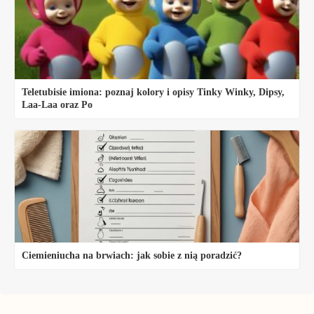
Teletubisie imiona: poznaj kolory i opisy Tinky Winky, Dipsy,
Laa-Laa oraz Po
Ciemieniucha na brwiach: jak sobie z nią poradzić?