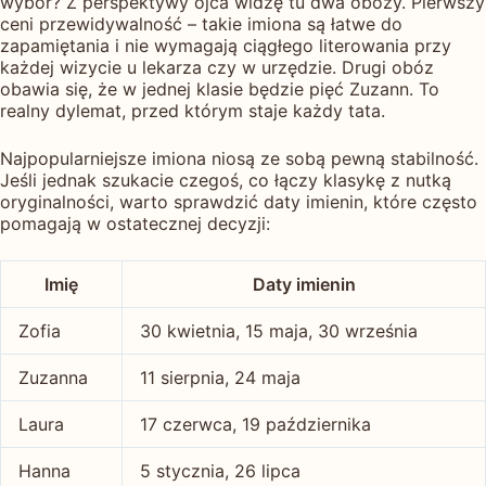
wybór? Z perspektywy ojca widzę tu dwa obozy. Pierwszy
ceni przewidywalność – takie imiona są łatwe do
zapamiętania i nie wymagają ciągłego literowania przy
każdej wizycie u lekarza czy w urzędzie. Drugi obóz
obawia się, że w jednej klasie będzie pięć Zuzann. To
realny dylemat, przed którym staje każdy tata.
Najpopularniejsze imiona niosą ze sobą pewną stabilność.
Jeśli jednak szukacie czegoś, co łączy klasykę z nutką
oryginalności, warto sprawdzić daty imienin, które często
pomagają w ostatecznej decyzji:
Imię
Daty imienin
Zofia
30 kwietnia, 15 maja, 30 września
Zuzanna
11 sierpnia, 24 maja
Laura
17 czerwca, 19 października
Hanna
5 stycznia, 26 lipca