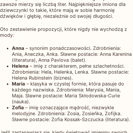
zawsze mierzy się liczbą liter. Najpiękniejsze imiona dla
dziewczynki to takie, które mają w sobie harmonię
dźwięków i głębię, niezależnie od swojej długości.
Oto zestawienie propozycji, które nigdy nie wychodzą z
mody:
Anna
– synonim ponadczasowości. Zdrobnienia:
Ania, Aneczka, Anka. Sławne postacie: Anna Karenina
(literatura), Anna Pavlova (balet).
Helena
– imię z charakterem, pełne szlachetności.
Zdrobnienia: Hela, Helenka, Lenka. Sławne postacie:
Helena Rubinstein (biznes).
Maria
– klasyka w czystej formie, która pasuje do
każdego nazwiska. Zdrobnienia: Marysia, Mania,
Maja. Sławne postacie: Maria Skłodowska-Curie
(nauka).
Zofia
– imię oznaczające mądrość, niezwykle
melodyjne. Zdrobnienia: Zosia, Zosieńka, Zofijka.
Sławne postacie: Zofia Kossak-Szczucka (literatura).
Jeśli zastanawiasz się, kiedy świętować imieniny swoich