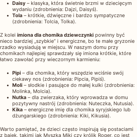
Daisy
– klasyka, która świetnie brzmi w dziecięcym
wydaniu (zdrobnienia: Dajzi, Daisyś).
Tola
– krótkie, dźwięczne i bardzo sympatyczne
(zdrobnienia: Tolcia, Tolka).
Z kolei
imiona dla chomika dziewczynki
powinny być
nieco bardziej „szybkie” i energiczne, bo te małe gryzonie
rzadko wysiadują w miejscu. W naszym domu przy
chomikach najlepiej sprawdzały się imiona krótkie, które
łatwo zawołać przy wieczornym karmieniu:
Pipi
– dla chomika, który wszędzie wciśnie swój
ciekawy nos (zdrobnienia: Pipcia, Pipiś).
Moli
– słodkie i pasujące do małej kulki (zdrobnienia:
Molinka, Molcia).
Nutka
– dla zwierzaka, który wprowadza w domu
pozytywny nastrój (zdrobnienia: Nuteczka, Nutusia).
Kika
– energiczne imię dla chomika syryjskiego lub
dżungarskiego (zdrobnienia: Kiki, Kikusia).
Warto pamiętać, że dzieci często inspirują się postaciami
z bajek, takimi jak Myszka Miki czy królik Roger, co jest