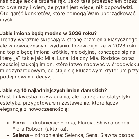
nas czuje lekkie drżenie rąk. Jako tata przeszedłem przez
to dwa razy i wiem, że pytań jest więcej niż odpowiedzi.
Oto garść konkretów, które pomogą Wam uporządkować
myśli.
Jakie imiona będą modne w 2026 roku?
Trendy wyraźnie skręcają w stronę brzmienia klasycznego,
ale w nowoczesnym wydaniu. Przewiduję, że w 2026 roku
na topie będą imiona krótkie, melodyjne, kończące się na
literę „a”, takie jak: Mila, Luna, Ida czy Mia. Rodzice coraz
częściej szukają imion, które łatwo nadawać w środowisku
międzynarodowym, co staje się kluczowym kryterium przy
podejmowaniu decyzji.
Jakie są 10 najładniejszych imion damskich?
Gust to kwestia indywidualna, ale patrząc na statystyki i
estetykę, przygotowałem zestawienie, które łączy
elegancję z nowoczesnością:
Flora
– zdrobnienie: Florka, Florcia. Sławna osoba:
Flora Robson (aktorka).
Selena
– zdrobnienie: Selenka, Sena. Sławna osoba: