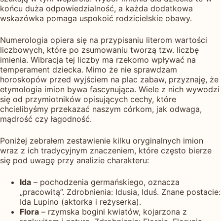
końcu duża odpowiedzialność, a każda dodatkowa
wskazówka pomaga uspokoić rodzicielskie obawy.
Numerologia opiera się na przypisaniu literom wartości
liczbowych, które po zsumowaniu tworzą tzw. liczbę
imienia. Wibracja tej liczby ma rzekomo wpływać na
temperament dziecka. Mimo że nie sprawdzam
horoskopów przed wyjściem na plac zabaw, przyznaję, że
etymologia imion bywa fascynująca. Wiele z nich wywodzi
się od przymiotników opisujących cechy, które
chcielibyśmy przekazać naszym córkom, jak odwaga,
mądrość czy łagodność.
Poniżej zebrałem zestawienie kilku oryginalnych imion
wraz z ich tradycyjnym znaczeniem, które często bierze
się pod uwagę przy analizie charakteru:
Ida
– pochodzenia germańskiego, oznacza
„pracowitą”. Zdrobnienia: Idusia, Iduś. Znane postacie:
Ida Lupino (aktorka i reżyserka).
Flora
– rzymska bogini kwiatów, kojarzona z