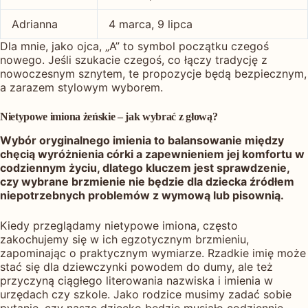
Adrianna
4 marca, 9 lipca
Dla mnie, jako ojca, „A” to symbol początku czegoś
nowego. Jeśli szukacie czegoś, co łączy tradycję z
nowoczesnym sznytem, te propozycje będą bezpiecznym,
a zarazem stylowym wyborem.
Nietypowe imiona żeńskie – jak wybrać z głową?
Wybór oryginalnego imienia to balansowanie między
chęcią wyróżnienia córki a zapewnieniem jej komfortu w
codziennym życiu, dlatego kluczem jest sprawdzenie,
czy wybrane brzmienie nie będzie dla dziecka źródłem
niepotrzebnych problemów z wymową lub pisownią.
Kiedy przeglądamy nietypowe imiona, często
zakochujemy się w ich egzotycznym brzmieniu,
zapominając o praktycznym wymiarze. Rzadkie imię może
stać się dla dziewczynki powodem do dumy, ale też
przyczyną ciągłego literowania nazwiska i imienia w
urzędach czy szkole. Jako rodzice musimy zadać sobie
pytanie, czy nasze dziecko będzie musiało codziennie