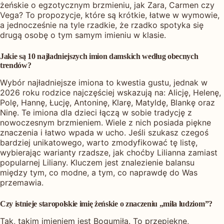
żeńskie o egzotycznym brzmieniu, jak Zara, Carmen czy
Vega? To propozycje, które są krótkie, łatwe w wymowie,
a jednocześnie na tyle rzadkie, że rzadko spotyka się
drugą osobę o tym samym imieniu w klasie.
Jakie są 10 najładniejszych imion damskich według obecnych
trendów?
Wybór najładniejsze imiona to kwestia gustu, jednak w
2026 roku rodzice najczęściej wskazują na: Alicję, Helenę,
Polę, Hannę, Łucję, Antoninę, Klarę, Matyldę, Blankę oraz
Ninę. Te imiona dla dzieci łączą w sobie tradycję z
nowoczesnym brzmieniem. Wiele z nich posiada piękne
znaczenia i łatwo wpada w ucho. Jeśli szukasz czegoś
bardziej unikatowego, warto zmodyfikować tę listę,
wybierając warianty rzadsze, jak choćby Lilianna zamiast
popularnej Liliany. Kluczem jest znalezienie balansu
między tym, co modne, a tym, co naprawdę do Was
przemawia.
Czy istnieje staropolskie imię żeńskie o znaczeniu „miła ludziom”?
Tak, takim imieniem jest Bogumiła. To przepiękne,