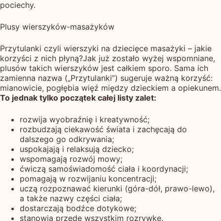
pociechy.
Plusy wierszyków-masażyków
Przytulanki czyli wierszyki na dziecięce masażyki – jakie
korzyści z nich płyną?Jak już zostało wyżej wspomniane,
plusów takich wierszyków jest całkiem sporo. Sama ich
zamienna nazwa („Przytulanki”) sugeruje ważną korzyść:
mianowicie, pogłębia więź między dzieckiem a opiekunem.
To jednak tylko początek całej listy zalet:
rozwija wyobraźnię i kreatywność;
rozbudzają ciekawość świata i zachęcają do
dalszego go odkrywania;
uspokajają i relaksują dziecko;
wspomagają rozwój mowy;
ćwiczą samoświadomość ciała i koordynacji;
pomagają w rozwijaniu koncentracji;
uczą rozpoznawać kierunki (góra-dół, prawo-lewo),
a także nazwy części ciała;
dostarczają bodźce dotykowe;
stanowią przede wszystkim rozrywkę.