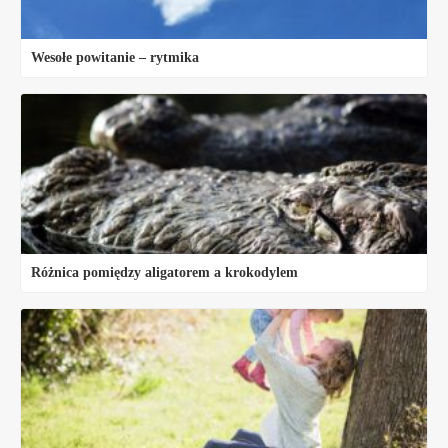
Wesołe powitanie – rytmika
Różnica pomiędzy aligatorem a krokodylem