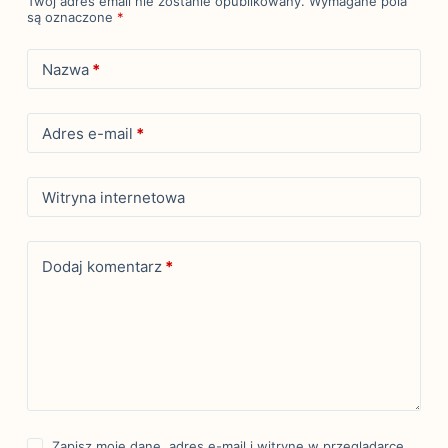
Twój adres email nie zostanie opublikowany.
Wymagane pola
są oznaczone
*
Nazwa
*
Adres e-mail
*
Witryna internetowa
Dodaj komentarz
*
Zapisz moje dane, adres e-mail i witrynę w przeglądarce