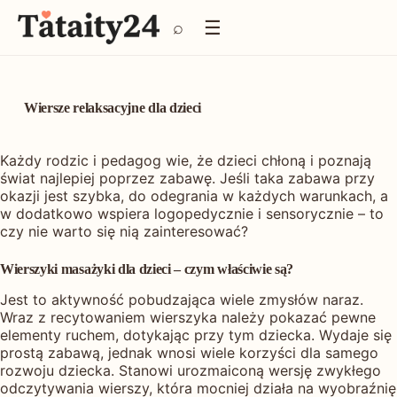
P
☰
⌕
r
z
e
j
d
Wiersze relaksacyjne dla dzieci
ź
d
o
Każdy rodzic i pedagog wie, że dzieci chłoną i poznają
t
świat najlepiej poprzez zabawę. Jeśli taka zabawa przy
r
okazji jest szybka, do odegrania w każdych warunkach, a
e
w dodatkowo wspiera logopedycznie i sensorycznie – to
ś
czy nie warto się nią zainteresować?
c
i
Wierszyki masażyki dla dzieci – czym właściwie są?
Jest to aktywność pobudzająca wiele zmysłów naraz.
Wraz z recytowaniem wierszyka należy pokazać pewne
elementy ruchem, dotykając przy tym dziecka. Wydaje się
prostą zabawą, jednak wnosi wiele korzyści dla samego
rozwoju dziecka. Stanowi urozmaiconą wersję zwykłego
odczytywania wierszy, która mocniej działa na wyobraźnię