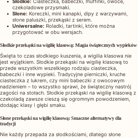
Słodkie:
Ciasteczka, babeczki, muffinki, owoce,
czekoladowe przysmaki.
Słone:
Koreczki, mini kanapki, dipy z warzywami,
słone paluszki, przekąski z serem.
Uniwersalne:
Roladki, tartinki, które można
przygotować w obu wersjach.
Słodkie przekąski na wigilię klasową: Magia świątecznych wypieków
Święta to czas słodkiego kuszenia, a wigilia klasowa nie
jest wyjątkiem. Słodkie przekąski na wigilię klasową to
przede wszystkim wszelkiego rodzaju ciasteczka,
babeczki i inne wypieki. Tradycyjne pierniczki, kruche
ciasteczka z lukrem, czy mini babeczki z owocowym
nadzieniem – to wszystko sprawi, że świąteczny nastrój
zagości na stołach. Słodkie przekąski na wigilię klasową z
czekoladą zawsze cieszą się ogromnym powodzeniem,
dodając klasy i głębi smaku.
Słone przekąski na wigilię klasową: Smaczne alternatywy dla
tradycji
Nie każdy przepada za słodkościami, dlatego słone