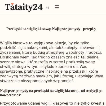
P
☰
⌕
r
z
e
j
d
Przekąski na wigilię klasową: Najlepsze pomysły i przepisy
ź
d
o
Wigilia klasowa to wyjątkowa okazja, by nie tylko
t
podzielić się smakołykami, ale także ciepłymi słowami i
r
życzeniami, które budują atmosferę wspólnoty i radości.
e
Doskonale wiem, jak trudno czasem znaleźć te idealne,
ś
szczere słowa, które trafią w serce i podkreślą wagę
c
chwili, dlatego w tym artykule zebrałem dla Was
i
sprawdzone, praktyczne inspiracje na przekąski, które
zachwycą zarówno smakiem, jak i formą, ułatwiając Wam
stworzenie niezapomnianych wspomnień.
Najlepsze pomysły na przekąski na wigilię klasową – od tradycji po
nowoczesność
Przygotowanie udanej wigilii klasowej to nie tylko kwestia