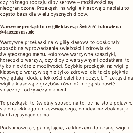
czy różnego rodzaju dipy serowe – możliwości są
nieograniczone. Przekąski na wigilię klasową z nabiału to
często baza dla wielu pysznych dipów.
Warzywne przekąski na wigilię klasową: Świeżość i zdrowie na
świątecznym stole
Warzywne przekąski na wigilię klasową to doskonały
sposób na wprowadzenie świeżości i zdrowia do
świątecznego menu. Kolorowe warzywne szaszłyki,
koreczki z warzyw, czy dipy z warzywnymi dodatkami to
tylko niektóre z możliwości. Szybkie przekąski na wigilię
klasową z warzyw są nie tylko zdrowe, ale także pięknie
wyglądają i dodają lekkości całej kompozycji. Przekąski na
wigilię klasową z grzybów również mogą stanowić
smaczny i odżywczy element.
Te przekąski to świetny sposób na to, by na stole pojawiło
się coś lekkiego i orzeźwiającego, co idealnie zbalansuje
bardziej sycące dania.
Podsumowując, pamiętajcie, że kluczem do udanej wigilii