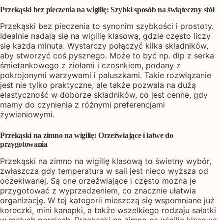
Przekąski bez pieczenia na wigilię: Szybki sposób na świąteczny stół
Przekąski bez pieczenia to synonim szybkości i prostoty.
Idealnie nadają się na wigilię klasową, gdzie często liczy
się każda minuta. Wystarczy połączyć kilka składników,
aby stworzyć coś pysznego. Może to być np. dip z serka
śmietankowego z ziołami i czosnkiem, podany z
pokrojonymi warzywami i paluszkami. Takie rozwiązanie
jest nie tylko praktyczne, ale także pozwala na dużą
elastyczność w doborze składników, co jest cenne, gdy
mamy do czynienia z różnymi preferencjami
żywieniowymi.
Przekąski na zimno na wigilię: Orzeźwiające i łatwe do
przygotowania
Przekąski na zimno na wigilię klasową to świetny wybór,
zwłaszcza gdy temperatura w sali jest nieco wyższa od
oczekiwanej. Są one orzeźwiające i często można je
przygotować z wyprzedzeniem, co znacznie ułatwia
organizację. W tej kategorii mieszczą się wspomniane już
koreczki, mini kanapki, a także wszelkiego rodzaju sałatki