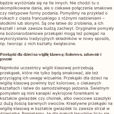
będzie wyróżniała się na tle innych. Nie chodzi tu o
skomplikowane dania, ale o ciekawe połączenia smakowe
czy nietypowe formy podania. Pomyślmy na przykład o
rolkach z ciasta francuskiego z różnymi nadzieniami –
słodkimi lub słonymi. Są one łatwe do zrobienia, a ich
kształt i smak zawsze budzą zachwyt. Oryginalne pomysły
na bożonarodzeniowe przekąski mogą też polegać na
wykorzystaniu tradycyjnych składników w nowy sposób,
np. tworząc z nich kształty świąteczne.
Przekąski dla dzieci na wigilię klasową: Kolorowo, zabawnie i
pysznie
Najmłodsi uczestnicy wigilii klasowej potrzebują
przekąsek, które nie tylko będą smakować, ale też
przyciągną ich uwagę wizualnie. Przekąski dla dzieci na
wigilię klasową powinny być kolorowe, o ciekawych
kształtach i łatwe do samodzielnego jedzenia. Świetnym
pomysłem są mini kanapki wykrojone foremkami w
kształcie gwiazdek czy choinek, albo owocowe szaszłyki
z dużą ilością barwnych owoców. Kreatywne przekąski na
wigilię klasową w kształcie gwiazdek to zawsze strzał w
dziesiątkę. Pamiętajmy, że dla małych łasuchów liczy się