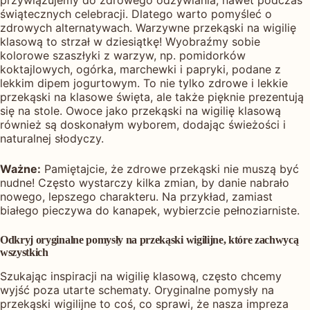
przywiązujemy do zdrowego odżywiania, nawet podczas
świątecznych celebracji. Dlatego warto pomyśleć o
zdrowych alternatywach. Warzywne przekąski na wigilię
klasową to strzał w dziesiątkę! Wyobraźmy sobie
kolorowe szaszłyki z warzyw, np. pomidorków
koktajlowych, ogórka, marchewki i papryki, podane z
lekkim dipem jogurtowym. To nie tylko zdrowe i lekkie
przekąski na klasowe święta, ale także pięknie prezentują
się na stole. Owoce jako przekąski na wigilię klasową
również są doskonałym wyborem, dodając świeżości i
naturalnej słodyczy.
Ważne:
Pamiętajcie, że zdrowe przekąski nie muszą być
nudne! Często wystarczy kilka zmian, by danie nabrało
nowego, lepszego charakteru. Na przykład, zamiast
białego pieczywa do kanapek, wybierzcie pełnoziarniste.
Odkryj oryginalne pomysły na przekąski wigilijne, które zachwycą
wszystkich
Szukając inspiracji na wigilię klasową, często chcemy
wyjść poza utarte schematy. Oryginalne pomysły na
przekąski wigilijne to coś, co sprawi, że nasza impreza