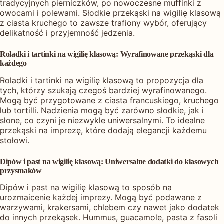
tradycyjnych pierniczków, po nowoczesne muffinki z
owocami i polewami. Słodkie przekąski na wigilię klasową
z ciasta kruchego to zawsze trafiony wybór, oferujący
delikatność i przyjemność jedzenia.
Roladki i tartinki na wigilię klasową: Wyrafinowane przekąski dla
każdego
Roladki i tartinki na wigilię klasową to propozycja dla
tych, którzy szukają czegoś bardziej wyrafinowanego.
Mogą być przygotowane z ciasta francuskiego, kruchego
lub tortilli. Nadzienia mogą być zarówno słodkie, jak i
słone, co czyni je niezwykle uniwersalnymi. To idealne
przekąski na imprezę, które dodają elegancji każdemu
stołowi.
Dipów i past na wigilię klasową: Uniwersalne dodatki do klasowych
przysmaków
Dipów i past na wigilię klasową to sposób na
urozmaicenie każdej imprezy. Mogą być podawane z
warzywami, krakersami, chlebem czy nawet jako dodatek
do innych przekąsek. Hummus, guacamole, pasta z fasoli