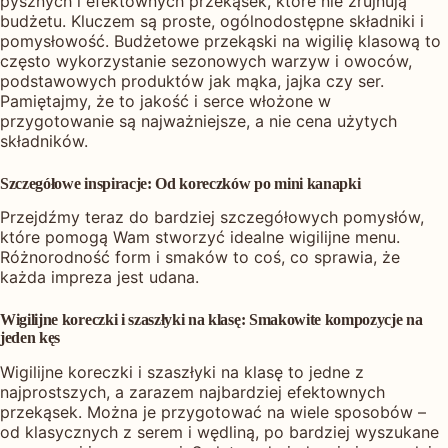
pysznych i efektownych przekąsek, które nie zrujnują
budżetu. Kluczem są proste, ogólnodostępne składniki i
pomysłowość. Budżetowe przekąski na wigilię klasową to
często wykorzystanie sezonowych warzyw i owoców,
podstawowych produktów jak mąka, jajka czy ser.
Pamiętajmy, że to jakość i serce włożone w
przygotowanie są najważniejsze, a nie cena użytych
składników.
Szczegółowe inspiracje: Od koreczków po mini kanapki
Przejdźmy teraz do bardziej szczegółowych pomysłów,
które pomogą Wam stworzyć idealne wigilijne menu.
Różnorodność form i smaków to coś, co sprawia, że
każda impreza jest udana.
Wigilijne koreczki i szaszłyki na klasę: Smakowite kompozycje na
jeden kęs
Wigilijne koreczki i szaszłyki na klasę to jedne z
najprostszych, a zarazem najbardziej efektownych
przekąsek. Można je przygotować na wiele sposobów –
od klasycznych z serem i wędliną, po bardziej wyszukane