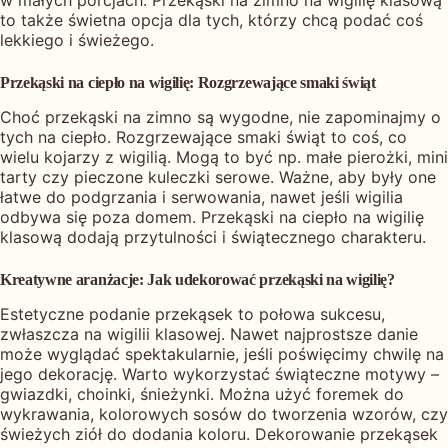
w małych porcjach. Przekąski na zimno na wigilię klasową
to także świetna opcja dla tych, którzy chcą podać coś
lekkiego i świeżego.
Przekąski na ciepło na wigilię: Rozgrzewające smaki świąt
Choć przekąski na zimno są wygodne, nie zapominajmy o
tych na ciepło. Rozgrzewające smaki świąt to coś, co
wielu kojarzy z wigilią. Mogą to być np. małe pierożki, mini
tarty czy pieczone kuleczki serowe. Ważne, aby były one
łatwe do podgrzania i serwowania, nawet jeśli wigilia
odbywa się poza domem. Przekąski na ciepło na wigilię
klasową dodają przytulności i świątecznego charakteru.
Kreatywne aranżacje: Jak udekorować przekąski na wigilię?
Estetyczne podanie przekąsek to połowa sukcesu,
zwłaszcza na wigilii klasowej. Nawet najprostsze danie
może wyglądać spektakularnie, jeśli poświęcimy chwilę na
jego dekorację. Warto wykorzystać świąteczne motywy –
gwiazdki, choinki, śnieżynki. Można użyć foremek do
wykrawania, kolorowych sosów do tworzenia wzorów, czy
świeżych ziół do dodania koloru. Dekorowanie przekąsek