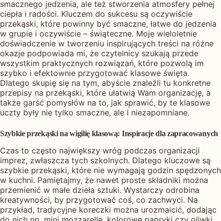
smacznego jedzenia, ale też stworzenia atmosfery pełnej
ciepła i radości. Kluczem do sukcesu są oczywiście
przekąski, które powinny być smaczne, łatwe do jedzenia
w grupie i oczywiście – świąteczne. Moje wieloletnie
doświadczenie w tworzeniu inspirujących treści na różne
okazje podpowiada mi, że czytelnicy szukają przede
wszystkim praktycznych rozwiązań, które pozwolą im
szybko i efektownie przygotować klasowe święta.
Dlatego skupię się na tym, abyście znaleźli tu konkretne
przepisy na przekąski, które ułatwią Wam organizację, a
także garść pomysłów na to, jak sprawić, by te klasowe
uczty były nie tylko smaczne, ale i niezapomniane.
Szybkie przekąski na wigilię klasową: Inspiracje dla zapracowanych
Czas to często największy wróg podczas organizacji
imprez, zwłaszcza tych szkolnych. Dlatego kluczowe są
szybkie przekąski, które nie wymagają godzin spędzonych
w kuchni. Pamiętajmy, że nawet proste składniki można
przemienić w małe dzieła sztuki. Wystarczy odrobina
kreatywności, by przygotować coś, co zachwyci. Na
przykład, tradycyjne koreczki można urozmaicić, dodając
do nich np. mini mozzarellę, kolorowe papryki czy oliwki,