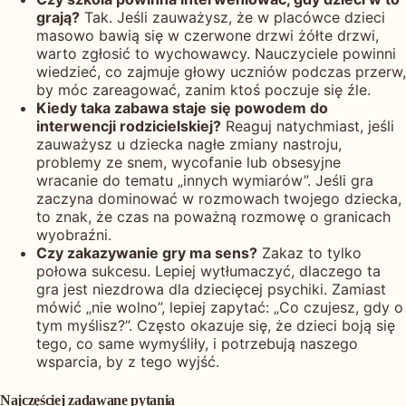
grają?
Tak. Jeśli zauważysz, że w placówce dzieci
masowo bawią się w czerwone drzwi żółte drzwi,
warto zgłosić to wychowawcy. Nauczyciele powinni
wiedzieć, co zajmuje głowy uczniów podczas przerw,
by móc zareagować, zanim ktoś poczuje się źle.
Kiedy taka zabawa staje się powodem do
interwencji rodzicielskiej?
Reaguj natychmiast, jeśli
zauważysz u dziecka nagłe zmiany nastroju,
problemy ze snem, wycofanie lub obsesyjne
wracanie do tematu „innych wymiarów”. Jeśli gra
zaczyna dominować w rozmowach twojego dziecka,
to znak, że czas na poważną rozmowę o granicach
wyobraźni.
Czy zakazywanie gry ma sens?
Zakaz to tylko
połowa sukcesu. Lepiej wytłumaczyć, dlaczego ta
gra jest niezdrowa dla dziecięcej psychiki. Zamiast
mówić „nie wolno”, lepiej zapytać: „Co czujesz, gdy o
tym myślisz?”. Często okazuje się, że dzieci boją się
tego, co same wymyśliły, i potrzebują naszego
wsparcia, by z tego wyjść.
Najczęściej zadawane pytania