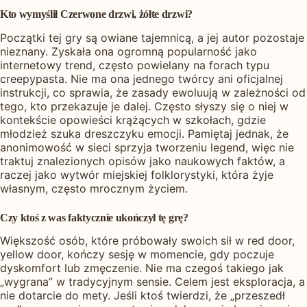
Kto wymyślił Czerwone drzwi, żółte drzwi?
Początki tej gry są owiane tajemnicą, a jej autor pozostaje
nieznany. Zyskała ona ogromną popularność jako
internetowy trend, często powielany na forach typu
creepypasta. Nie ma ona jednego twórcy ani oficjalnej
instrukcji, co sprawia, że zasady ewoluują w zależności od
tego, kto przekazuje je dalej. Często słyszy się o niej w
kontekście opowieści krążących w szkołach, gdzie
młodzież szuka dreszczyku emocji. Pamiętaj jednak, że
anonimowość w sieci sprzyja tworzeniu legend, więc nie
traktuj znalezionych opisów jako naukowych faktów, a
raczej jako wytwór miejskiej folklorystyki, która żyje
własnym, często mrocznym życiem.
Czy ktoś z was faktycznie ukończył tę grę?
Większość osób, które próbowały swoich sił w red door,
yellow door, kończy sesję w momencie, gdy poczuje
dyskomfort lub zmęczenie. Nie ma czegoś takiego jak
„wygrana” w tradycyjnym sensie. Celem jest eksploracja, a
nie dotarcie do mety. Jeśli ktoś twierdzi, że „przeszedł