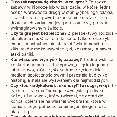
O co tak naprawdę chodzi w tej grze?
To rodzaj
zabawy w hipnozę lub wizualizację, w której jedna
osoba wprowadza drugą w stan głębokiego relaksu.
Uczestnicy mają wyobrażać sobie korytarz pełen
drzwi, a ich zadaniem jest poruszanie się po tym
wyimaginowanym świecie.
Czy ta gra jest bezpieczna?
Z perspektywy rodzica –
absolutnie nie. Choć dla dzieci to tylko dreszczyk
emocji, manipulowanie stanami świadomości u
kilkulatków może wywołać lęki, koszmary, a nawet
ataki paniki.
Kto właściwie wymyślił tę zabawę?
Trudno wskazać
konkretnego autora. To typowa „miejska legenda”
internetowa, która zyskała drugie życie dzięki
mediom społecznościowym i przestała być tylko
historią, a stała się wyzwaniem dla najmłodszych.
Czy ktoś kiedykolwiek „ukończył” tę rozgrywkę?
To
tylko mit. Nie ma żadnego zwycięskiego finału.
Każdy użytkownik, który twierdzi, że dotarł do
końca, opiera się na własnej wyobraźni, która w
stanie silnego pobudzenia emocjonalnego może
płatać figle.
Czy szkoła powinna interweniować, gdy dzieci w to