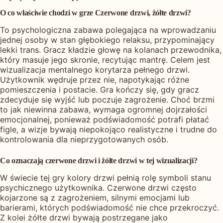
O co właściwie chodzi w grze Czerwone drzwi, żółte drzwi?
To psychologiczna zabawa polegająca na wprowadzaniu
jednej osoby w stan głębokiego relaksu, przypominający
lekki trans. Gracz kładzie głowę na kolanach przewodnika,
który masuje jego skronie, recytując mantrę. Celem jest
wizualizacja mentalnego korytarza pełnego drzwi.
Użytkownik wędruje przez nie, napotykając różne
pomieszczenia i postacie. Gra kończy się, gdy gracz
zdecyduje się wyjść lub poczuje zagrożenie. Choć brzmi
to jak niewinna zabawa, wymaga ogromnej dojrzałości
emocjonalnej, ponieważ podświadomość potrafi płatać
figle, a wizje bywają niepokojąco realistyczne i trudne do
kontrolowania dla nieprzygotowanych osób.
Co oznaczają czerwone drzwi i żółte drzwi w tej wizualizacji?
W świecie tej gry kolory drzwi pełnią rolę symboli stanu
psychicznego użytkownika. Czerwone drzwi często
kojarzone są z zagrożeniem, silnymi emocjami lub
barierami, których podświadomość nie chce przekroczyć.
Z kolei żółte drzwi bywają postrzegane jako