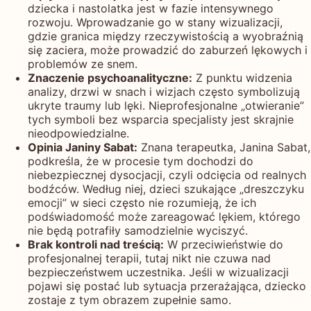
dziecka i nastolatka jest w fazie intensywnego
rozwoju. Wprowadzanie go w stany wizualizacji,
gdzie granica między rzeczywistością a wyobraźnią
się zaciera, może prowadzić do zaburzeń lękowych i
problemów ze snem.
Znaczenie psychoanalityczne:
Z punktu widzenia
analizy, drzwi w snach i wizjach często symbolizują
ukryte traumy lub lęki. Nieprofesjonalne „otwieranie”
tych symboli bez wsparcia specjalisty jest skrajnie
nieodpowiedzialne.
Opinia Janiny Sabat:
Znana terapeutka, Janina Sabat,
podkreśla, że w procesie tym dochodzi do
niebezpiecznej dysocjacji, czyli odcięcia od realnych
bodźców. Według niej, dzieci szukające „dreszczyku
emocji” w sieci często nie rozumieją, że ich
podświadomość może zareagować lękiem, którego
nie będą potrafiły samodzielnie wyciszyć.
Brak kontroli nad treścią:
W przeciwieństwie do
profesjonalnej terapii, tutaj nikt nie czuwa nad
bezpieczeństwem uczestnika. Jeśli w wizualizacji
pojawi się postać lub sytuacja przerażająca, dziecko
zostaje z tym obrazem zupełnie samo.