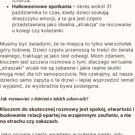
tchórza.
Halloweenowe spotkania
– okres wokół 31
października to czas, kiedy dzieci szukają
dreszczyku emocji, a ta gra jest często
przedstawiana jako idealna „atrakcja” na nocowanie
u kolegi czy koleżanki.
Musimy być świadomi, że te miejsca to tylko wierzchołek
góry lodowej. Dzieci często przenoszą te treści do świata
realnego, traktując je jako test odwagi. Moim zdaniem,
kluczem jest szczera rozmowa o tym, dlaczego wirtualne
„straszaki” wcale nie są zabawne i jakie realne skutki
mogą mieć dla ich samopoczucia. Nie czekajmy, aż nasze
dziecko samo zapyta o te drzwi – lepiej wyprzedzić temat
i wyjaśnić, że wyobraźnia bywa podstępna.
Jak rozmawiać z dziećmi o takich zabawach?
Kluczem do skutecznej rozmowy jest spokój, otwartość i
budowanie relacji opartej na wzajemnym zaufaniu, a nie
na strachu czy zakazach.
Jako ojcowie często wpadamy w pułapkę paniki, gdy