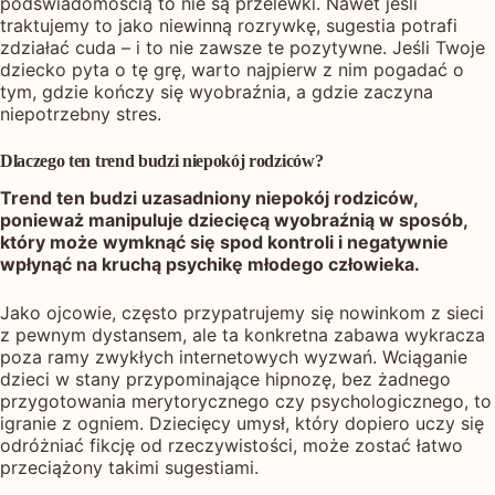
podświadomością to nie są przelewki. Nawet jeśli
traktujemy to jako niewinną rozrywkę, sugestia potrafi
zdziałać cuda – i to nie zawsze te pozytywne. Jeśli Twoje
dziecko pyta o tę grę, warto najpierw z nim pogadać o
tym, gdzie kończy się wyobraźnia, a gdzie zaczyna
niepotrzebny stres.
Dlaczego ten trend budzi niepokój rodziców?
Trend ten budzi uzasadniony niepokój rodziców,
ponieważ manipuluje dziecięcą wyobraźnią w sposób,
który może wymknąć się spod kontroli i negatywnie
wpłynąć na kruchą psychikę młodego człowieka.
Jako ojcowie, często przypatrujemy się nowinkom z sieci
z pewnym dystansem, ale ta konkretna zabawa wykracza
poza ramy zwykłych internetowych wyzwań. Wciąganie
dzieci w stany przypominające hipnozę, bez żadnego
przygotowania merytorycznego czy psychologicznego, to
igranie z ogniem. Dziecięcy umysł, który dopiero uczy się
odróżniać fikcję od rzeczywistości, może zostać łatwo
przeciążony takimi sugestiami.