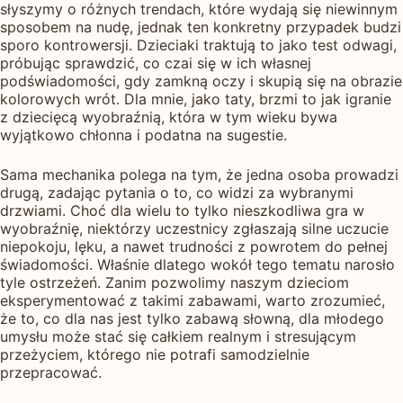
słyszymy o różnych trendach, które wydają się niewinnym
sposobem na nudę, jednak ten konkretny przypadek budzi
sporo kontrowersji. Dzieciaki traktują to jako test odwagi,
próbując sprawdzić, co czai się w ich własnej
podświadomości, gdy zamkną oczy i skupią się na obrazie
kolorowych wrót. Dla mnie, jako taty, brzmi to jak igranie
z dziecięcą wyobraźnią, która w tym wieku bywa
wyjątkowo chłonna i podatna na sugestie.
Sama mechanika polega na tym, że jedna osoba prowadzi
drugą, zadając pytania o to, co widzi za wybranymi
drzwiami. Choć dla wielu to tylko nieszkodliwa gra w
wyobraźnię, niektórzy uczestnicy zgłaszają silne uczucie
niepokoju, lęku, a nawet trudności z powrotem do pełnej
świadomości. Właśnie dlatego wokół tego tematu narosło
tyle ostrzeżeń. Zanim pozwolimy naszym dzieciom
eksperymentować z takimi zabawami, warto zrozumieć,
że to, co dla nas jest tylko zabawą słowną, dla młodego
umysłu może stać się całkiem realnym i stresującym
przeżyciem, którego nie potrafi samodzielnie
przepracować.