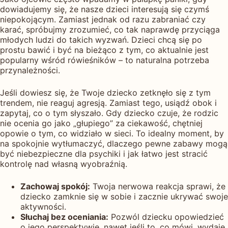
dowiadujemy się, że nasze dzieci interesują się czymś
niepokojącym. Zamiast jednak od razu zabraniać czy
karać, spróbujmy zrozumieć, co tak naprawdę przyciąga
młodych ludzi do takich wyzwań. Dzieci chcą się po
prostu bawić i być na bieżąco z tym, co aktualnie jest
popularny wśród rówieśników – to naturalna potrzeba
przynależności.
Jeśli dowiesz się, że Twoje dziecko zetknęło się z tym
trendem, nie reaguj agresją. Zamiast tego, usiądź obok i
zapytaj, co o tym słyszało. Gdy dziecko czuje, że rodzic
nie ocenia go jako „głupiego” za ciekawość, chętniej
opowie o tym, co widziało w sieci. To idealny moment, by
na spokojnie wytłumaczyć, dlaczego pewne zabawy mogą
być niebezpieczne dla psychiki i jak łatwo jest stracić
kontrolę nad własną wyobraźnią.
Zachowaj spokój:
Twoja nerwowa reakcja sprawi, że
dziecko zamknie się w sobie i zacznie ukrywać swoje
aktywności.
Słuchaj bez oceniania:
Pozwól dziecku opowiedzieć
o jego perspektywie, nawet jeśli to, co mówi, wydaje