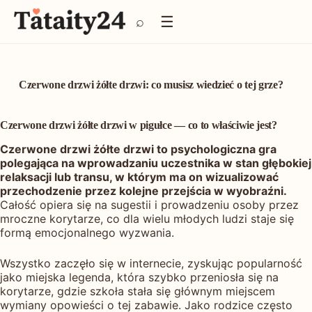
P
☰
⌕
r
z
e
j
d
Czerwone drzwi żółte drzwi: co musisz wiedzieć o tej grze?
ź
d
o
Czerwone drzwi żółte drzwi w pigułce — co to właściwie jest?
t
Czerwone drzwi żółte drzwi to psychologiczna gra
r
polegająca na wprowadzaniu uczestnika w stan głębokiej
e
relaksacji lub transu, w którym ma on wizualizować
ś
przechodzenie przez kolejne przejścia w wyobraźni.
c
Całość opiera się na sugestii i prowadzeniu osoby przez
i
mroczne korytarze, co dla wielu młodych ludzi staje się
formą emocjonalnego wyzwania.
Wszystko zaczęło się w internecie, zyskując popularność
jako miejska legenda, która szybko przeniosła się na
korytarze, gdzie szkoła stała się głównym miejscem
wymiany opowieści o tej zabawie. Jako rodzice często