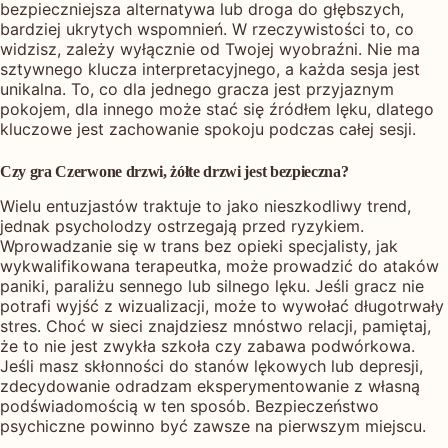
bezpieczniejsza alternatywa lub droga do głębszych,
bardziej ukrytych wspomnień. W rzeczywistości to, co
widzisz, zależy wyłącznie od Twojej wyobraźni. Nie ma
sztywnego klucza interpretacyjnego, a każda sesja jest
unikalna. To, co dla jednego gracza jest przyjaznym
pokojem, dla innego może stać się źródłem lęku, dlatego
kluczowe jest zachowanie spokoju podczas całej sesji.
Czy gra Czerwone drzwi, żółte drzwi jest bezpieczna?
Wielu entuzjastów traktuje to jako nieszkodliwy trend,
jednak psycholodzy ostrzegają przed ryzykiem.
Wprowadzanie się w trans bez opieki specjalisty, jak
wykwalifikowana terapeutka, może prowadzić do ataków
paniki, paraliżu sennego lub silnego lęku. Jeśli gracz nie
potrafi wyjść z wizualizacji, może to wywołać długotrwały
stres. Choć w sieci znajdziesz mnóstwo relacji, pamiętaj,
że to nie jest zwykła szkoła czy zabawa podwórkowa.
Jeśli masz skłonności do stanów lękowych lub depresji,
zdecydowanie odradzam eksperymentowanie z własną
podświadomością w ten sposób. Bezpieczeństwo
psychiczne powinno być zawsze na pierwszym miejscu.