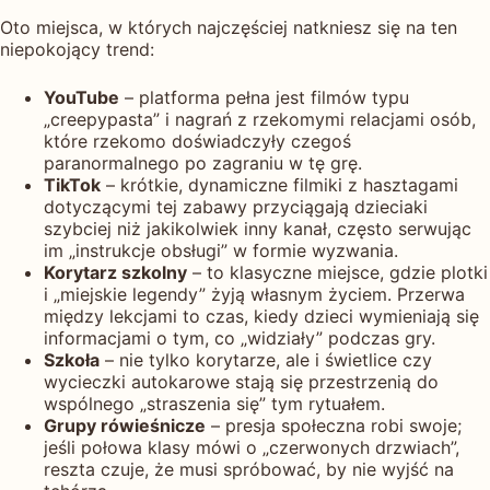
Oto miejsca, w których najczęściej natkniesz się na ten
niepokojący trend:
YouTube
– platforma pełna jest filmów typu
„creepypasta” i nagrań z rzekomymi relacjami osób,
które rzekomo doświadczyły czegoś
paranormalnego po zagraniu w tę grę.
TikTok
– krótkie, dynamiczne filmiki z hasztagami
dotyczącymi tej zabawy przyciągają dzieciaki
szybciej niż jakikolwiek inny kanał, często serwując
im „instrukcje obsługi” w formie wyzwania.
Korytarz szkolny
– to klasyczne miejsce, gdzie plotki
i „miejskie legendy” żyją własnym życiem. Przerwa
między lekcjami to czas, kiedy dzieci wymieniają się
informacjami o tym, co „widziały” podczas gry.
Szkoła
– nie tylko korytarze, ale i świetlice czy
wycieczki autokarowe stają się przestrzenią do
wspólnego „straszenia się” tym rytuałem.
Grupy rówieśnicze
– presja społeczna robi swoje;
jeśli połowa klasy mówi o „czerwonych drzwiach”,
reszta czuje, że musi spróbować, by nie wyjść na