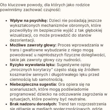
Oto kluczowe powody, dla których jako rodzice
powinniśmy zachować czujność:
Wpływ na psychikę:
Dzieci nie posiadają jeszcze
wykształconych mechanizmów obronnych, które
pozwoliłyby im bezpiecznie wyjść z tak głębokiej
wizualizacji, co może prowadzić do stanów
dezorientacji.
Możliwe zawroty głowy:
Proces wprowadzania w
trans i gwałtowne wybudzanie z niego mogą
powodować u najmłodszych fizyczne dolegliwości,
takie jak zawroty głowy czy nudności.
Ryzyko wywołania lęku:
Sugestywne opisy
„mrocznych korytarzy” często stają się źródłem
koszmarów sennych i długotrwałego lęku przed
ciemnością lub samotnością.
Niebezpieczna sugestia:
Gra opiera się na
scenariuszach, które mogą podświadomie
programować dziecko na odczuwanie zagrożenia w
sytuacjach, które powinny być neutralne.
Brak nadzoru dorosłych:
Trend ten rozprzestrzenia
się głównie w mediach społecznościowych, gdzie