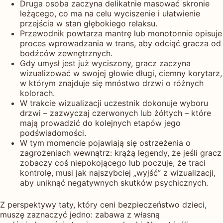
Druga osoba zaczyna delikatnie masować skronie
leżącego, co ma na celu wyciszenie i ułatwienie
przejścia w stan głębokiego relaksu.
Przewodnik powtarza mantrę lub monotonnie opisuje
proces wprowadzania w trans, aby odciąć gracza od
bodźców zewnętrznych.
Gdy umysł jest już wyciszony, gracz zaczyna
wizualizować w swojej głowie długi, ciemny korytarz,
w którym znajduje się mnóstwo drzwi o różnych
kolorach.
W trakcie wizualizacji uczestnik dokonuje wyboru
drzwi – zazwyczaj czerwonych lub żółtych – które
mają prowadzić do kolejnych etapów jego
podświadomości.
W tym momencie pojawiają się ostrzeżenia o
zagrożeniach wewnątrz: krążą legendy, że jeśli gracz
zobaczy coś niepokojącego lub poczuje, że traci
kontrolę, musi jak najszybciej „wyjść” z wizualizacji,
aby uniknąć negatywnych skutków psychicznych.
Z perspektywy taty, który ceni bezpieczeństwo dzieci,
muszę zaznaczyć jedno: zabawa z własną