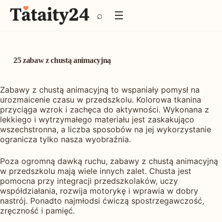
P
☰
⌕
r
z
e
j
d
25 zabaw z chustą animacyjną
ź
d
o
Zabawy z chustą animacyjną to wspaniały pomysł na
t
urozmaicenie czasu w przedszkolu. Kolorowa tkanina
r
przyciąga wzrok i zachęca do aktywności. Wykonana z
e
lekkiego i wytrzymałego materiału jest zaskakująco
ś
wszechstronna, a liczba sposobów na jej wykorzystanie
c
ogranicza tylko nasza wyobraźnia.
i
Poza ogromną dawką ruchu, zabawy z chustą animacyjną
w przedszkolu mają wiele innych zalet. Chusta jest
pomocna przy integracji przedszkolaków, uczy
współdziałania, rozwija motorykę i wprawia w dobry
nastrój. Ponadto najmłodsi ćwiczą spostrzegawczość,
zręczność i pamięć.