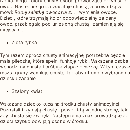
Do każdego koloru chusty osoba prowadząca przypisuje
owoc. Następnie grupa wachluje chustą, a prowadzący
mówi:
Robię sałatkę owocową z…
i wymienia owoce.
Dzieci, które trzymają kolor odpowiedzialny za dany
owoc, przebiegają pod uniesioną chustą i zamieniają się
miejscami.
Złota rybka
Tym razem oprócz chusty animacyjnej potrzebna będzie
mała piłeczka, która spełni funkcję rybki. Wskazana osoba
wchodzi na chustę i próbuje złapać piłeczkę. W tym czasie
reszta grupy wachluje chustą, tak aby utrudnić wybranemu
dziecku zadanie.
Szalony kwiat
Wskazane dziecko kuca na środku chusty animacyjnej.
Pozostali trzymają chustę i powoli idą w jedną stronę, tak
aby chusta się zwinęła. Następnie na znak prowadzącego
dzieci szybko odwijają osobę w środku.