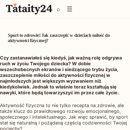
P
☰
⌕
r
z
e
j
d
Sport to zdrowie! Jak zaszczepić w dzieciach miłość do
ź
aktywności fizycznej?
d
o
Czy zastanawiałeś się kiedyś, jak ważną rolę odgrywa
t
ruch w życiu Twojego dziecka? W dobie
r
wszechobecnych ekranów i siedzącego trybu życia,
e
zaszczepienie miłości do aktywności fizycznej w
ś
najmłodszych jest większym wyzwaniem niż
c
kiedykolwiek. Jednak to właśnie teraz kształtują się
i
nawyki, które będą towarzyszyć im przez całe życie.
Aktywność fizyczna to nie tylko recepta na zdrowie, ale
także klucz do prawidłowego rozwoju emocjonalnego,
społecznego i intelektualnego. Jak więc sprawić, by sport
stał się naturalną i pożądaną częścią codzienności Twojej
pociechy?