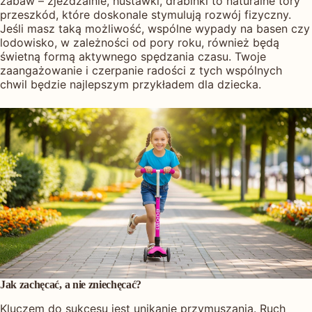
zabaw – zjeżdżalnie, huśtawki, drabinki to naturalne tory
przeszkód, które doskonale stymulują rozwój fizyczny.
Jeśli masz taką możliwość, wspólne wypady na basen czy
lodowisko, w zależności od pory roku, również będą
świetną formą aktywnego spędzania czasu. Twoje
zaangażowanie i czerpanie radości z tych wspólnych
chwil będzie najlepszym przykładem dla dziecka.
Jak zachęcać, a nie zniechęcać?
Kluczem do sukcesu jest unikanie przymuszania. Ruch