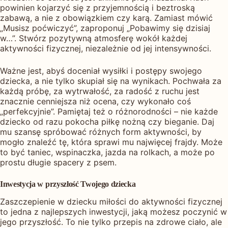
powinien kojarzyć się z przyjemnością i beztroską
zabawą, a nie z obowiązkiem czy karą. Zamiast mówić
„Musisz poćwiczyć”, zaproponuj „Pobawimy się dzisiaj
w…”. Stwórz pozytywną atmosferę wokół każdej
aktywności fizycznej, niezależnie od jej intensywności.
Ważne jest, abyś doceniał wysiłki i postępy swojego
dziecka, a nie tylko skupiał się na wynikach. Pochwała za
każdą próbę, za wytrwałość, za radość z ruchu jest
znacznie cenniejsza niż ocena, czy wykonało coś
„perfekcyjnie”. Pamiętaj też o różnorodności – nie każde
dziecko od razu pokocha piłkę nożną czy bieganie. Daj
mu szansę spróbować różnych form aktywności, by
mogło znaleźć tę, która sprawi mu najwięcej frajdy. Może
to być taniec, wspinaczka, jazda na rolkach, a może po
prostu długie spacery z psem.
Inwestycja w przyszłość Twojego dziecka
Zaszczepienie w dziecku miłości do aktywności fizycznej
to jedna z najlepszych inwestycji, jaką możesz poczynić w
jego przyszłość. To nie tylko przepis na zdrowe ciało, ale