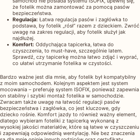
samochód nie posiada systemu ISOFIX, upewnij się,
że fotelik można zamontować za pomocą pasów
bezpieczeństwa.
Regulacja:
Łatwa regulacja pasów i zagłówka to
podstawa, by fotelik „rósł” razem z dzieckiem. Zwróć
uwagę na zakres regulacji, aby fotelik służył jak
najdłużej.
Komfort:
Oddychająca tapicerka, łatwa do
czyszczenia, to must-have, szczególnie latem.
Sprawdź, czy tapicerkę można łatwo zdjąć i wyprać,
co ułatwi utrzymanie fotelika w czystości.
Bardzo ważne jest dla mnie, aby fotelik był kompatybilny
z moim samochodem. Kolejnym aspektem jest system
mocowania – preferuję system ISOFIX, ponieważ zapewnia
on stabilny i szybki montaż fotelika w samochodzie.
Zwracam także uwagę na łatwość regulacji pasów
bezpieczeństwa i zagłówka, co jest kluczowe, gdy
dziecko rośnie. Komfort jazdy to również ważny element,
dlatego wybieram foteliki z tapicerką wykonaną z
wysokiej jakości materiałów, które są łatwe w czyszczeniu
i zapewniają odpowiednią wentylację. Nie bez znaczenia
są dla mnie opinie innych rodziców oraz certyfikaty