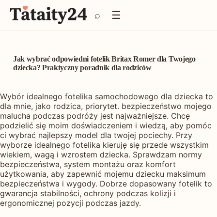
P
☰
⌕
r
z
e
j
d
Jak wybrać odpowiedni fotelik Britax Romer dla Twojego
ź
dziecka? Praktyczny poradnik dla rodziców
d
o
Wybór idealnego fotelika samochodowego dla dziecka to
t
dla mnie, jako rodzica, priorytet. bezpieczeństwo mojego
r
malucha podczas podróży jest najważniejsze. Chcę
e
podzielić się moim doświadczeniem i wiedzą, aby pomóc
ś
ci wybrać najlepszy model dla twojej pociechy. Przy
c
wyborze idealnego fotelika kieruję się przede wszystkim
i
wiekiem, wagą i wzrostem dziecka. Sprawdzam normy
bezpieczeństwa, system montażu oraz komfort
użytkowania, aby zapewnić mojemu dziecku maksimum
bezpieczeństwa i wygody. Dobrze dopasowany fotelik to
gwarancja stabilności, ochrony podczas kolizji i
ergonomicznej pozycji podczas jazdy.