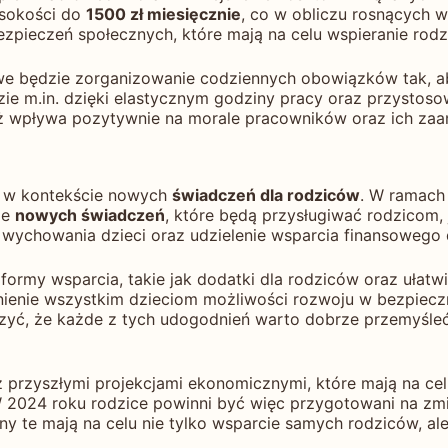
ysokości do
1500 zł miesięcznie
, co w obliczu rosnących 
pieczeń społecznych, które mają na celu wspieranie rodz
 będzie zorganizowanie codziennych obowiązków tak, ab
ie m.in. dzięki elastycznym godziny pracy oraz przystoso
wnież wpływa pozytywnie na morale pracowników oraz ich 
o w kontekście nowych
świadczeń dla rodziców
. W ramach 
ie
nowych świadczeń
, które będą przysługiwać rodzicom,
wychowania dzieci oraz udzielenie wsparcia finansowego 
my wsparcia, takie jak dodatki dla rodziców oraz ułatwie
wnienie wszystkim dzieciom możliwości rozwoju w bezpiec
zyć, że każde z tych udogodnień warto dobrze przemyśle
przyszłymi projekcjami ekonomicznymi, które mają na cel
 W 2024 roku rodzice powinni być więc przygotowani na zm
any te mają na celu nie tylko wsparcie samych rodziców, a