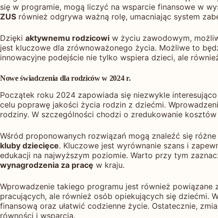
się w programie, mogą liczyć na wsparcie finansowe w w
ZUS
również odgrywa ważną rolę, umacniając system zabez
Dzięki
aktywnemu rodzicowi
w życiu zawodowym, możliwe
jest kluczowe dla zrównoważonego życia. Możliwe to będz
innowacyjne podejście nie tylko wspiera dzieci, ale ró
Nowe świadczenia dla rodziców w 2024 r.
Początek roku 2024 zapowiada się niezwykle interesując
celu poprawę jakości życia rodzin z dziećmi. Wprowadzen
rodziny. W szczególności chodzi o zredukowanie kosztów 
Wśród proponowanych rozwiązań mogą znaleźć się różne for
kluby dziecięce
. Kluczowe jest wyrównanie szans i zape
edukacji na najwyższym poziomie. Warto przy tym zaznac
wynagrodzenia za pracę
w kraju.
Wprowadzenie takiego programu jest również powiązane z 
pracujących, ale również osób opiekujących się dziećmi.
finansową oraz ułatwić codzienne życie. Ostatecznie, zmi
równości i wsparcia.