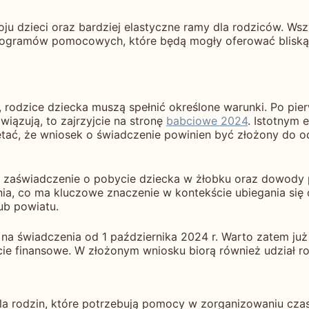
u dzieci oraz bardziej elastyczne ramy dla rodziców. Ws
 programów pomocowych, które będą mogły oferować bliską
rodzice dziecka muszą spełnić określone warunki. Po pie
owiązują, to zajrzyjcie na stronę
babciowe 2024
. Istotnym 
ętać, że wniosek o świadczenie powinien być złożony do 
zaświadczenie o pobycie dziecka w żłobku oraz dowody p
a, co ma kluczowe znaczenie w kontekście ubiegania się 
lub powiatu.
 na świadczenia od 1 października 2024 r. Warto zatem ju
ie finansowe. W złożonym wniosku biorą również udział ro
a rodzin, które potrzebują pomocy w zorganizowaniu czas