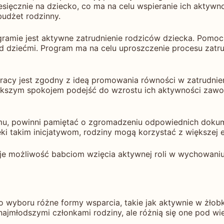
esięcznie na dziecko, co ma na celu wspieranie ich akty
budżet rodzinny.
ramie jest aktywne zatrudnienie rodziców dziecka. Pomoc 
 dziećmi. Program ma na celu uproszczenie procesu zatru
racy jest zgodny z ideą promowania równości w zatrudnie
kszym spokojem podejść do wzrostu ich aktywności zawodo
ramu, powinni pamiętać o zgromadzeniu odpowiednich doku
ki takim inicjatywom, rodziny mogą korzystać z większej 
je możliwość babciom wzięcia aktywnej roli w wychowani
o wyboru różne formy wsparcia, takie jak aktywnie w żłobk
ajmłodszymi członkami rodziny, ale różnią się one pod w