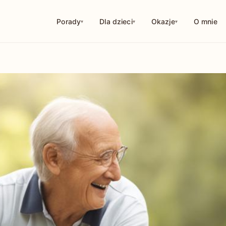
Porady
Dla dzieci
Okazje
O mnie
114
250
126
10
29
56
44
18
32
1
9