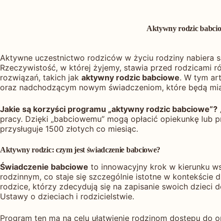
Aktywny rodzic babciow
Aktywne uczestnictwo rodziców w życiu rodziny nabiera s
Rzeczywistość, w której żyjemy, stawia przed rodzicami 
rozwiązań, takich jak
aktywny rodzic babciowe
. W tym ar
oraz nadchodzącym nowym świadczeniom, które będą miał
Jakie są korzyści programu „aktywny rodzic babciowe”?
pracy. Dzięki „babciowemu” mogą opłacić opiekunkę lub pr
przysługuje 1500 złotych co miesiąc.
Aktywny rodzic: czym jest świadczenie babciowe?
Świadczenie babciowe
to innowacyjny krok w kierunku ws
rodzinnym, co staje się szczególnie istotne w kontekście 
rodzice, którzy zdecydują się na zapisanie swoich dzieci 
Ustawy o dzieciach i rodzicielstwie.
Program ten ma na celu ułatwienie rodzinom dostępu do o