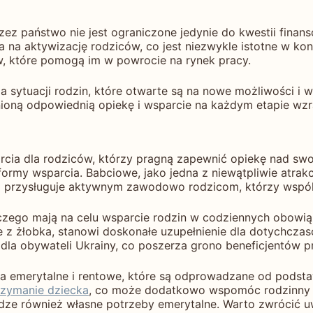
ez państwo nie jest ograniczone jedynie do kwestii finan
ia na aktywizację rodziców, co jest niezwykle istotne w ko
w, które pomogą im w powrocie na rynek pracy.
sytuacji rodzin, które otwarte są na nowe możliwości i w
wnioną odpowiednią opiekę i wsparcie na każdym etapie wzr
arcia dla rodziców, którzy pragną zapewnić opiekę nad s
ormy wsparcia. Babciowe, jako jedna z niewątpliwie atrakc
to przysługuje aktywnym zawodowo rodzicom, którzy wspól
zego mają na celu wsparcie rodzin w codziennych obowią
ie z żłobka, stanowi doskonałe uzupełnienie dla dotychcz
 dla obywateli Ukrainy, co poszerza grono beneficjentów 
ia emerytalne i rentowe, które są odprowadzane od podsta
rzymanie dziecka
, co może dodatkowo wspomóc rodzinny 
dze również własne potrzeby emerytalne. Warto zwrócić u