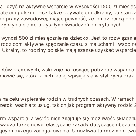
gą liczyć na aktywne wsparcie w wysokości 1500 zł miesię
atelom polskim, lecz także obywatelom Ukrainy, co stanow
 do pracy zawodowej, mając pewność, że ich dzieci są po
zyczynia się do przyszłych świadczeń emerytalnych.
 wynosi 500 zł miesięcznie na dziecko. Jest to rozwiązan
o rodzicom aktywne spędzanie czasu z maluchami i wspól
Ukrainy, to rodziny polskie mają szansę uzyskać wsparcie
ytetów rządowych, wskazuje na rosnącą potrzebę wsparci
wić się, która z nich lepiej wpisuje się w styl życia ora
a na celu wspieranie rodzin w trudnych czasach. W ramach t
zeroki wachlarz usług, takich jak program aktywny rodzic 
 wsparcia, a wśród nich znajduje się możliwość składani
wadza także nowe, elastyczne zasady dotyczące ubezpiec
cych dużego zaangażowania. Umożliwia to rodzicom tworz