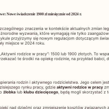
e: Nowe świadczenie 1900 zł miesięcznie od 2024 r.
zczególnego znaczenia w kontekście aktualnych zmian leg
różnorodne wyzwania, które wymagają nie tylko zaangażowa
tykule przyjrzymy się nowym regulacjom dotyczącym świa
y miejsce w 2024 roku.
„Aktywni rodzice w pracy”: 1500 lub 1900 złotych. To wsp
zekazać te środki na opiekę rodzinie, na przykład babci, 
pierania rodzin i aktywnego rodzicielstwa. Jego celem je
dzisiejszego rynku pracy, gdzie
aktywni rodzice w pracy
zm
do
żłobka
lub
klubu dziecięcego
, będą mogli skorzystać z 
pieki nad dziećmi oraz zmniejszenie kosztów związanych z