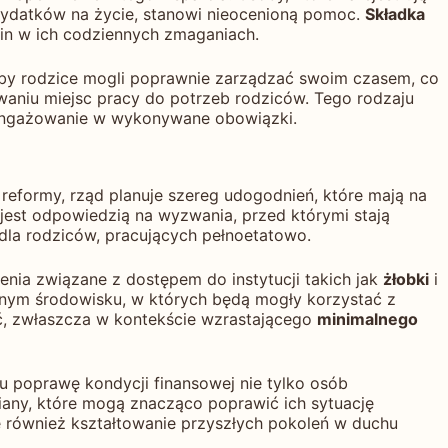
wydatków na życie, stanowi nieocenioną pomoc.
Składka
in w ich codziennych zmaganiach.
y rodzice mogli poprawnie zarządzać swoim czasem, co
waniu miejsc pracy do potrzeb rodziców. Tego rodzaju
zaangażowanie w wykonywane obowiązki.
reformy, rząd planuje szereg udogodnień, które mają na
 jest odpowiedzią na wyzwania, przed którymi stają
dla rodziców, pracujących pełnoetatowo.
nia związane z dostępem do instytucji takich jak
żłobki
i
znym środowisku, w których będą mogły korzystać z
ć, zwłaszcza w kontekście wzrastającego
minimalnego
u poprawę kondycji finansowej nie tylko osób
iany, które mogą znacząco poprawić ich sytuację
le również kształtowanie przyszłych pokoleń w duchu