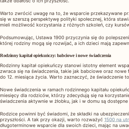
także dbałość o ich przyszłość.
Warto zwrócić uwagę na to, że wsparcie przekazywane prz
się w szerszą perspektywę polityki społecznej, która staw
mieli możliwość korzystania z różnych szkoleń, czy kursó
Podsumowując, Ustawa 1900 przyczynia się do polepszenia 
której rodziny mogą się rozwijać, a ich dzieci mają zape
Rodzinny kapitał opiekuńczy: babciowe i nowe świadczenia
Rodzinny kapitał opiekuńczy stanowi istotny element wsp
zwraca się na świadczenia, takie jak babciowe oraz nowe f
do 12. miesiąca życia. Warto zaznaczyć, że świadczenie 
Nowe świadczenia w ramach rodzinnego kapitału opiekuńc
miesięcy dla rodziców, którzy zdecydują się na korzystan
świadczenia aktywnie w żłobku, jak i w domu są dostępne
Rodzice powinni być świadomi, że składki na ubezpieczen
przyszłości. A tak przy okazji, warto rozważyć
1500 na ut
długoterminowe wsparcie dla swoich dzieci, mając na uwa