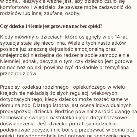
w domu. Niezwykle ważne jest, aby dziecko czuło się
komfortowo i wiedziało, że zawsze może zadzwonić do
rodziców lub innej zaufanej osoby.
Czy dziecko 14-letnie jest gotowe na noc bez opieki?
Kiedy mówimy o dzieciach, które osiągnęły wiek 14 lat,
sytuacja staje się nieco inna. Wiele z tych nastolatków
posiada już znaczną dojrzałość emocjonalną oraz
umiejętności niezbędne do radzenia sobie samodzielnie.
Niemniej jednak, decyzja o tym, czy dziecko jest gotowe
na noc bez opieki, powinna być dokładnie przemyślana
przez rodziców.
Przepisy kodeksu rodzinnego i opiekuńczego w wielu
krajach nie nakładają ścisłych regulacji wiekowych
dotyczących tego, kiedy dziecko może zostać same w
domu na noc. Dlatego istotna jest ocena indywidualnych
predyspozycji dziecka. Rodzice powinni zwrócić uwagę na
zachowanie swojego nastolatka i jego dotychczasowe
doświadczenia. Jeśli dziecko potrafi samodzielnie
podejmować decyzje i nie boi się przebywać w domu bez
opieki, prawdopodobnie jest gotowe na spędzenie nocy