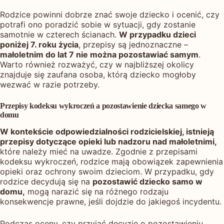
Rodzice powinni dobrze znać swoje dziecko i ocenić, czy
potrafi ono poradzić sobie w sytuacji, gdy zostanie
samotnie w czterech ścianach.
W przypadku dzieci
poniżej 7. roku życia
, przepisy są jednoznaczne –
małoletnim do lat 7 nie można pozostawiać samym
.
Warto również rozważyć, czy w najbliższej okolicy
znajduje się zaufana osoba, którą dziecko mogłoby
wezwać w razie potrzeby.
Przepisy kodeksu wykroczeń a pozostawienie dziecka samego w
domu
W kontekście odpowiedzialności rodzicielskiej, istnieją
przepisy dotyczące opieki lub nadzoru nad małoletnimi,
które należy mieć na uwadze. Zgodnie z przepisami
kodeksu wykroczeń, rodzice mają obowiązek zapewnienia
opieki oraz ochrony swoim dzieciom. W przypadku, gdy
rodzice decydują się na
pozostawić dziecko samo w
domu,
mogą narazić się na różnego rodzaju
konsekwencje prawne, jeśli dojdzie do jakiegoś incydentu.
Podczas oceny, czy przyjąć decyzję o pozostawieniu