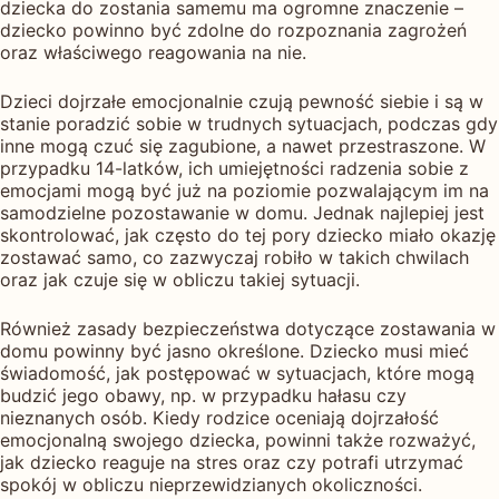
dziecka do zostania samemu ma ogromne znaczenie –
dziecko powinno być zdolne do rozpoznania zagrożeń
oraz właściwego reagowania na nie.
Dzieci dojrzałe emocjonalnie czują pewność siebie i są w
stanie poradzić sobie w trudnych sytuacjach, podczas gdy
inne mogą czuć się zagubione, a nawet przestraszone. W
przypadku 14-latków, ich umiejętności radzenia sobie z
emocjami mogą być już na poziomie pozwalającym im na
samodzielne pozostawanie w domu. Jednak najlepiej jest
skontrolować, jak często do tej pory dziecko miało okazję
zostawać samo, co zazwyczaj robiło w takich chwilach
oraz jak czuje się w obliczu takiej sytuacji.
Również zasady bezpieczeństwa dotyczące zostawania w
domu powinny być jasno określone. Dziecko musi mieć
świadomość, jak postępować w sytuacjach, które mogą
budzić jego obawy, np. w przypadku hałasu czy
nieznanych osób. Kiedy rodzice oceniają dojrzałość
emocjonalną swojego dziecka, powinni także rozważyć,
jak dziecko reaguje na stres oraz czy potrafi utrzymać
spokój w obliczu nieprzewidzianych okoliczności.