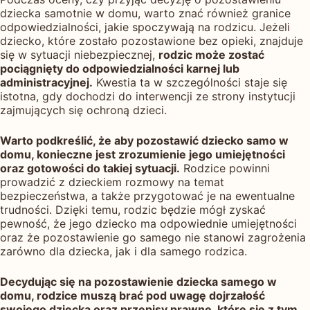
dziecka samotnie w domu, warto znać również granice
odpowiedzialności, jakie spoczywają na rodzicu. Jeżeli
dziecko, które zostało pozostawione bez opieki, znajduje
się w sytuacji niebezpiecznej,
rodzic może zostać
pociągnięty do odpowiedzialności karnej lub
administracyjnej.
Kwestia ta w szczególności staje się
istotna, gdy dochodzi do interwencji ze strony instytucji
zajmujących się ochroną dzieci.
Warto podkreślić, że aby pozostawić dziecko samo w
domu, konieczne jest zrozumienie jego umiejętności
oraz gotowości do takiej sytuacji.
Rodzice powinni
prowadzić z dzieckiem rozmowy na temat
bezpieczeństwa, a także przygotować je na ewentualne
trudności. Dzięki temu, rodzic będzie mógł zyskać
pewność, że jego dziecko ma odpowiednie umiejętności
oraz że pozostawienie go samego nie stanowi zagrożenia
zarówno dla dziecka, jak i dla samego rodzica.
Decydując się na pozostawienie dziecka samego w
domu, rodzice muszą brać pod uwagę dojrzałość
swojego dziecka oraz przepisy prawne, które się z tym