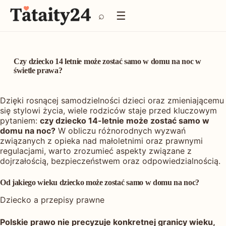
P
☰
⌕
r
z
e
j
d
Czy dziecko 14 letnie może zostać samo w domu na noc w
ź
świetle prawa?
d
o
Dzięki rosnącej samodzielności dzieci oraz zmieniającemu
t
się stylowi życia, wiele rodziców staje przed kluczowym
r
pytaniem:
czy dziecko 14-letnie może zostać samo w
e
domu na noc?
W obliczu różnorodnych wyzwań
ś
związanych z opieka nad małoletnimi oraz prawnymi
c
regulacjami, warto zrozumieć aspekty związane z
i
dojrzałością, bezpieczeństwem oraz odpowiedzialnością.
Od jakiego wieku dziecko może zostać samo w domu na noc?
Dziecko a przepisy prawne
Polskie prawo nie precyzuje konkretnej granicy wieku,