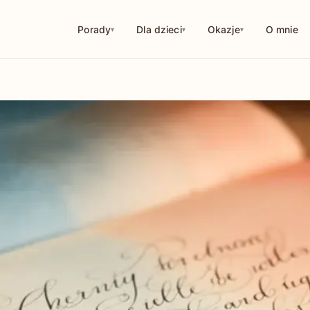
Porady
Dla dzieci
Okazje
O mnie
114
250
126
10
29
56
44
18
32
1
9