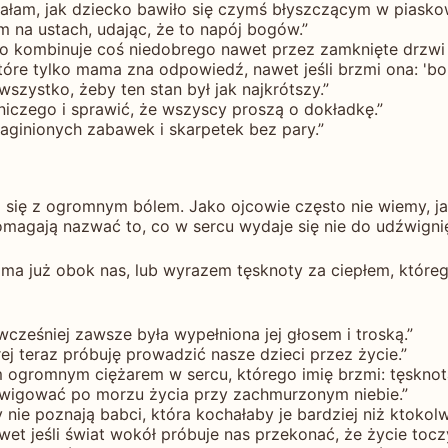
ziałam, jak dziecko bawiło się czymś błyszczącym w piasko
 na ustach, udając, że to napój bogów.”
o kombinuje coś niedobrego nawet przez zamknięte drzwi 
re tylko mama zna odpowiedź, nawet jeśli brzmi ona: 'bo t
szystko, żeby ten stan był jak najkrótszy.”
niczego i sprawić, że wszyscy proszą o dokładkę.”
ginionych zabawek i skarpetek bez pary.”
 się z ogromnym bólem. Jako ojcowie często nie wiemy, jak
agają nazwać to, co w sercu wydaje się nie do udźwignię
 ma już obok nas, lub wyrazem tęsknoty za ciepłem, któreg
cześniej zawsze była wypełniona jej głosem i troską.”
ej teraz próbuję prowadzić nasze dzieci przez życie.”
ym ogromnym ciężarem w sercu, którego imię brzmi: tęsknot
wigować po morzu życia przy zachmurzonym niebie.”
dy nie poznają babci, która kochałaby je bardziej niż ktokolw
wet jeśli świat wokół próbuje nas przekonać, że życie toczy 