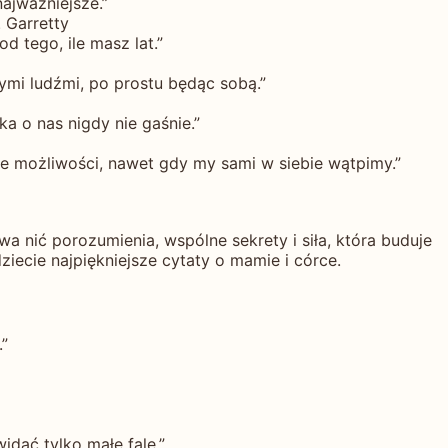
ajważniejsze.”
 Garretty
 tego, ile masz lat.”
rymi ludźmi, po prostu będąc sobą.”
a o nas nigdy nie gaśnie.”
ze możliwości, nawet gdy my sami w siebie wątpimy.”
wa nić porozumienia, wspólne sekrety i siła, która buduje
ziecie najpiękniejsze cytaty o mamie i córce.
.”
idać tylko małe fale.”