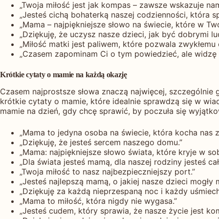
„Twoja miłość jest jak kompas – zawsze wskazuje na
„Jesteś cichą bohaterką naszej codzienności, która s
„Mama – najpiękniejsze słowo na świecie, które w T
„Dziękuję, że uczysz nasze dzieci, jak być dobrymi 
„Miłość matki jest paliwem, które pozwala zwykłemu
„Czasem zapominam Ci o tym powiedzieć, ale widzę ws
Krótkie cytaty o mamie na każdą okazję
Czasem najprostsze słowa znaczą najwięcej, szczególnie
krótkie cytaty o mamie, które idealnie sprawdzą się w wi
mamie na dzień, gdy chcę sprawić, by poczuła się wyjątk
„Mama to jedyna osoba na świecie, która kocha nas 
„Dziękuję, że jesteś sercem naszego domu.”
„Mama: najpiękniejsze słowo świata, które kryje w so
„Dla świata jesteś mamą, dla naszej rodziny jesteś ca
„Twoja miłość to nasz najbezpieczniejszy port.”
„Jesteś najlepszą mamą, o jakiej nasze dzieci mogły 
„Dziękuję za każdą nieprzespaną noc i każdy uśmiech
„Mama to miłość, która nigdy nie wygasa.”
„Jesteś cudem, który sprawia, że nasze życie jest ko