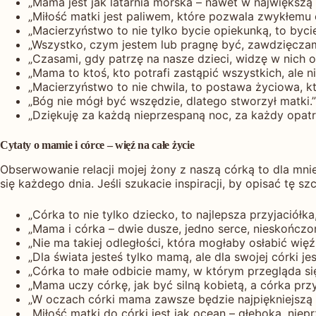
„Mama jest jak latarnia morska – nawet w największą
„Miłość matki jest paliwem, które pozwala zwykłemu
„Macierzyństwo to nie tylko bycie opiekunką, to byci
„Wszystko, czym jestem lub pragnę być, zawdzięczam
„Czasami, gdy patrzę na nasze dzieci, widzę w nich o
„Mama to ktoś, kto potrafi zastąpić wszystkich, ale nik
„Macierzyństwo to nie chwila, to postawa życiowa, kt
„Bóg nie mógł być wszędzie, dlatego stworzył matki.
„Dziękuję za każdą nieprzespaną noc, za każdy opatr
Cytaty o mamie i córce – więź na całe życie
Obserwowanie relacji mojej żony z naszą córką to dla mnie 
się każdego dnia. Jeśli szukacie inspiracji, by opisać tę 
„Córka to nie tylko dziecko, to najlepsza przyjaciółk
„Mama i córka – dwie dusze, jedno serce, nieskończ
„Nie ma takiej odległości, która mogłaby osłabić wię
„Dla świata jesteś tylko mamą, ale dla swojej córki je
„Córka to małe odbicie mamy, w którym przegląda się
„Mama uczy córkę, jak być silną kobietą, a córka pr
„W oczach córki mama zawsze będzie najpiękniejszą i
„Miłość matki do córki jest jak ocean – głęboka, nie