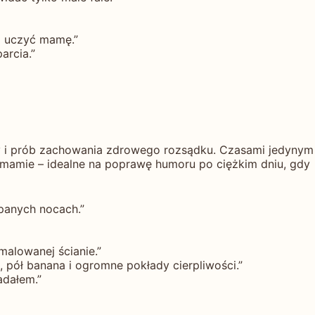
na uczyć mamę.”
arcia.”
cy i prób zachowania zdrowego rozsądku. Czasami jedynym
 mamie – idealne na poprawę humoru po ciężkim dniu, gdy
panych nocach.”
malowanej ścianie.”
 pół banana i ogromne pokłady cierpliwości.”
adałem.”