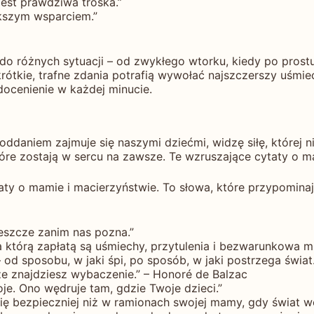
jest prawdziwa troska.”
ększym wsparciem.”
 do różnych sytuacji – od zwykłego wtorku, kiedy po pros
rótkie, trafne zdania potrafią wywołać najszczerszy uśmie
docenienie w każdej minucie.
 oddaniem zajmuje się naszymi dziećmi, widzę siłę, której 
re zostają w sercu na zawsze. Te wzruszające cytaty o ma
aty o mamie i macierzyństwie. To słowa, które przypominaj
eszcze zanim nas pozna.”
 którą zapłatą są uśmiechy, przytulenia i bezwarunkowa mił
od sposobu, w jaki śpi, po sposób, w jaki postrzega świat.
ze znajdziesz wybaczenie.” – Honoré de Balzac
je. Ono wędruje tam, gdzie Twoje dzieci.”
ię bezpieczniej niż w ramionach swojej mamy, gdy świat wo