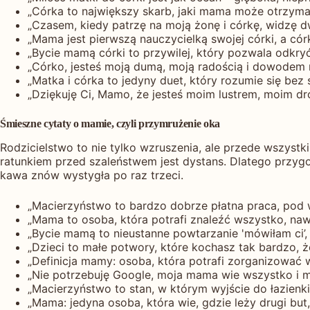
„Córka to największy skarb, jaki mama może otrzymać
„Czasem, kiedy patrzę na moją żonę i córkę, widzę dwi
„Mama jest pierwszą nauczycielką swojej córki, a có
„Bycie mamą córki to przywilej, który pozwala odkr
„Córko, jesteś moją dumą, moją radością i dowodem n
„Matka i córka to jedyny duet, który rozumie się bez s
„Dziękuję Ci, Mamo, że jesteś moim lustrem, moim dr
Śmieszne cytaty o mamie, czyli przymrużenie oka
Rodzicielstwo to nie tylko wzruszenia, ale przede wszys
ratunkiem przed szaleństwem jest dystans. Dlatego przyg
kawa znów wystygła po raz trzeci.
„Macierzyństwo to bardzo dobrze płatna praca, pod w
„Mama to osoba, która potrafi znaleźć wszystko, naw
„Bycie mamą to nieustanne powtarzanie 'mówiłam ci’, 
„Dzieci to małe potwory, które kochasz tak bardzo, 
„Definicja mamy: osoba, która potrafi zorganizować 
„Nie potrzebuję Google, moja mama wie wszystko i m
„Macierzyństwo to stan, w którym wyjście do łazienk
„Mama: jedyna osoba, która wie, gdzie leży drugi but