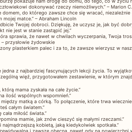
 burzę pokazuje nam drogę do domu, do tego, co w życiu n
 człowiekowi dokonywać rzeczy niemożliwych.” – Marion C.
e domem, do którego zawsze chce się wracać, niezależnie od
 mojej matce.” – Abraham Lincoln
dbicie Twojej dobroci. Dziękuję, że uczysz je, jak być dob
t nie jest w stanie zastąpić jej.”
óra sprawia, że nawet w chwilach wyczerpania, Twoja trosk
” – przysłowie żydowskie
zony plasterkiem palec i za to, że zawsze wierzysz w nas
jedna z najbardziej fascynujących lekcji życia. To wyjątko
szczególną więź, przygotowałem zestawienie, w którym znajd
a, którą mama zyskała na całe życie.”
ona ilość wspólnych wspomnień.”
ź między matką a córką. To połączenie, które trwa wiecznie
steś całym światem.”
 cała miłość świata.”
zypomina mamie, jak znów cieszyć się małymi rzeczami.”
 najmądrzejszą kobietą, jaką kiedykolwiek spotkała.”
przewidywalna i zawsze obecna, nawet gdy na powierzchni w