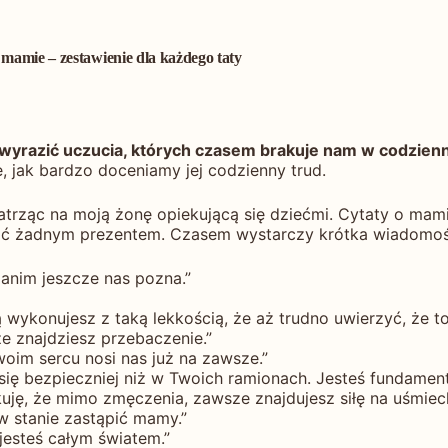
 mamie – zestawienie dla każdego taty
y wyrazić uczucia, których czasem brakuje nam w codzien
, jak bardzo doceniamy jej codzienny trud.
atrząc na moją żonę opiekującą się dziećmi. Cytaty o mamie
ić żadnym prezentem. Czasem wystarczy krótka wiadomość w
anim jeszcze nas pozna.”
ą wykonujesz z taką lekkością, że aż trudno uwierzyć, że t
ze znajdziesz przebaczenie.”
woim sercu nosi nas już na zawsze.”
 się bezpieczniej niż w Twoich ramionach. Jesteś fundame
kuję, że mimo zmęczenia, zawsze znajdujesz siłę na uśmiec
 w stanie zastąpić mamy.”
 jesteś całym światem.”