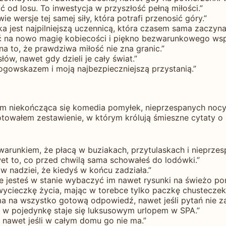
 od losu. To inwestycja w przyszłość pełną miłości.”
e wersje tej samej siły, która potrafi przenosić góry.”
rka jest najpilniejszą uczennicą, która czasem sama zaczy
yć na nowo magię kobiecości i piękno bezwarunkowego wsp
a to, że prawdziwa miłość nie zna granic.”
łów, nawet gdy dzieli je cały świat.”
ogowskazem i moją najbezpieczniejszą przystanią.”
tkim niekończąca się komedia pomyłek, nieprzespanych no
otowałem zestawienie, w którym królują śmieszne cytaty o
arunkiem, że płacą w buziakach, przytulaskach i nieprzes
et to, co przed chwilą sama schowałeś do lodówki.”
w nadziei, że kiedyś w końcu zadziała.”
że jesteś w stanie wybaczyć im nawet rysunki na świeżo po
wycieczkę życia, mając w torebce tylko paczkę chusteczek,
a na wszystko gotową odpowiedź, nawet jeśli pytań nie z
i w pojedynkę staje się luksusowym urlopem w SPA.”
, nawet jeśli w całym domu go nie ma.”