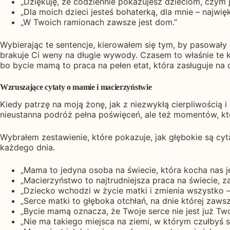
„Dziękuję, że codziennie pokazujesz dzieciom, czym 
„Dla moich dzieci jesteś bohaterką, dla mnie – najwi
„W Twoich ramionach zawsze jest dom.”
Wybierając te sentencje, kierowałem się tym, by pasowały
brakuje Ci weny na długie wywody. Czasem to właśnie te k
bo bycie mamą to praca na pełen etat, która zasługuje na 
Wzruszające cytaty o mamie i macierzyństwie
Kiedy patrzę na moją żonę, jak z niezwykłą cierpliwością i
nieustanna podróż pełna poświęceń, ale też momentów, któ
Wybrałem zestawienie, które pokazuje, jak głębokie są cyt
każdego dnia.
„Mama to jedyna osoba na świecie, która kocha nas j
„Macierzyństwo to najtrudniejsza praca na świecie, za
„Dziecko wchodzi w życie matki i zmienia wszystko – 
„Serce matki to głęboka otchłań, na dnie której zaws
„Bycie mamą oznacza, że Twoje serce nie jest już Two
„Nie ma takiego miejsca na ziemi, w którym czułbyś s