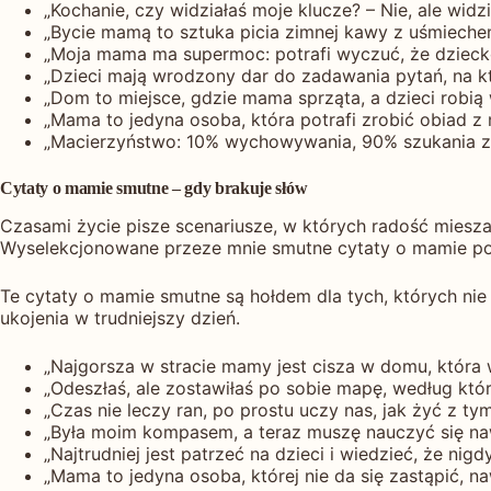
„Kochanie, czy widziałaś moje klucze? – Nie, ale wid
„Bycie mamą to sztuka picia zimnej kawy z uśmiechem
„Moja mama ma supermoc: potrafi wyczuć, że dzieck
„Dzieci mają wrodzony dar do zadawania pytań, na któ
„Dom to miejsce, gdzie mama sprząta, a dzieci robią w
„Mama to jedyna osoba, która potrafi zrobić obiad z 
„Macierzyństwo: 10% wychowywania, 90% szukania za
Cytaty o mamie smutne – gdy brakuje słów
Czasami życie pisze scenariusze, w których radość miesza
Wyselekcjonowane przeze mnie smutne cytaty o mamie pom
Te cytaty o mamie smutne są hołdem dla tych, których nie
ukojenia w trudniejszy dzień.
„Najgorsza w stracie mamy jest cisza w domu, która w
„Odeszłaś, ale zostawiłaś po sobie mapę, według któr
„Czas nie leczy ran, po prostu uczy nas, jak żyć z t
„Była moim kompasem, a teraz muszę nauczyć się na
„Najtrudniej jest patrzeć na dzieci i wiedzieć, że nig
„Mama to jedyna osoba, której nie da się zastąpić, na