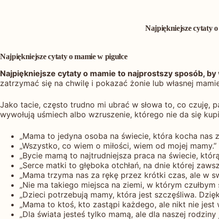
Najpiękniejsze cytaty o
Najpiękniejsze cytaty o mamie w pigułce
Najpiękniejsze cytaty o mamie to najprostszy sposób, b
zatrzymać się na chwilę i pokazać żonie lub własnej mamie
Jako tacie, często trudno mi ubrać w słowa to, co czuję, p
wywołują uśmiech albo wzruszenie, którego nie da się kup
„Mama to jedyna osoba na świecie, która kocha nas z
„Wszystko, co wiem o miłości, wiem od mojej mamy.”
„Bycie mamą to najtrudniejsza praca na świecie, któr
„Serce matki to głęboka otchłań, na dnie której zaws
„Mama trzyma nas za rękę przez krótki czas, ale w s
„Nie ma takiego miejsca na ziemi, w którym czułbym
„Dzieci potrzebują mamy, która jest szczęśliwa. Dzię
„Mama to ktoś, kto zastąpi każdego, ale nikt nie jest
„Dla świata jesteś tylko mamą, ale dla naszej rodziny