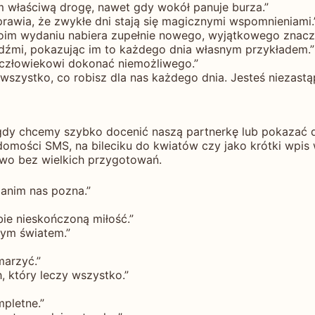
m właściwą drogę, nawet gdy wokół panuje burza.”
prawia, że zwykłe dni stają się magicznymi wspomnieniami.
woim wydaniu nabiera zupełnie nowego, wyjątkowego znacze
ludźmi, pokazując im to każdego dnia własnym przykładem.”
 człowiekowi dokonać niemożliwego.”
zystko, co robisz dla nas każdego dnia. Jesteś niezastąp
 gdy chcemy szybko docenić naszą partnerkę lub pokazać
adomości SMS, na bileciku do kwiatów czy jako krótki wpi
owo bez wielkich przygotowań.
zanim nas pozna.”
bie nieskończoną miłość.”
łym światem.”
marzyć.”
, który leczy wszystko.”
mpletne.”