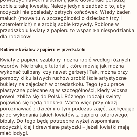
sobie z taką kwestią. Należy jedynie zadbać o to, aby
nożyczki nie posiadały ostrych końcówek. Wtedy żaden
maluch (mowa tu w szczególności o dzieciach trzy i
czteroletnich) nie zrobią sobie krzywdy. Robione w
przedszkolu kwiaty z papieru to wspaniała niespodzianka
dla rodziców!
Robienie kwiatów z papieru w przedszkolu
Kwiaty z papieru szablony można robić według różnych
wzorów. Nie brakuje tutoriali, które mówią jak można
wykonać tulipany, czy nawet gerbery! Tak, można przy
pomocy kilku łatwych ruchów zrobić iście artystyczne
bukiety na zajęciach w przedszkolu. Tego typu prace
plastyczne polecane są w szczególności, kiedy wiosna
powoli zbliża się do Polski. Różnego rodzaju kwiaty
pojawiać się będą dookoła. Warto więc przy okazji
porozmawiać z dziećmi o tym podczas zajęć, zachęcając
je do wykonania takich kwiatów z papieru kolorowego,
bibuły. Do tego będą potrzebne wyżej wspomniane
nożyczki, klej i drewniane patyczki – jeżeli kwiatki mają
mieć łodygi.