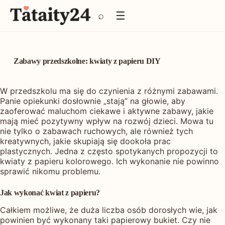
P
☰
⌕
r
z
e
j
d
Zabawy przedszkolne: kwiaty z papieru DIY
ź
d
o
W przedszkolu ma się do czynienia z różnymi zabawami.
t
Panie opiekunki dosłownie „stają” na głowie, aby
r
zaoferować maluchom ciekawe i aktywne zabawy, jakie
e
mają mieć pozytywny wpływ na rozwój dzieci. Mowa tu
ś
nie tylko o zabawach ruchowych, ale również tych
c
kreatywnych, jakie skupiają się dookoła prac
i
plastycznych. Jedna z często spotykanych propozycji to
kwiaty z papieru kolorowego. Ich wykonanie nie powinno
sprawić nikomu problemu.
Jak wykonać kwiat z papieru?
Całkiem możliwe, że duża liczba osób dorosłych wie, jak
powinien być wykonany taki papierowy bukiet. Czy nie