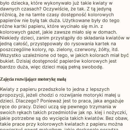
było dziecka, które wykonywało już takie kwiaty w
dawnych czasach? Oczywiście, że tak. Z tą jedyną
różnicą, że na tamte czasy dostępność kolorowych
papierów nie byłą tak duża. Użytkowane były do tego
różne kartki papieru, które wycinało się m.in. z
kolorowych gazet, jakie zawsze miało się w domach.
Niekiedy dzieci, zanim przystąpiły do składania kwiatów w
jedną całość, przystępowały do rysowania kartek na
poszczególne kolory, np. zielony, czerwony, żółty, itd.
Wszystko uzależnione od tego, w jakich kolorach miał być
bukiet. Dzisiaj dostępność papierów kolorowych jest
bardzo duża, więc dzieci mają pełną swobodę.
Zajęcia rozwijające motorykę małą
Kwiaty z papieru przedszkole to jedna z lepszych
propozycji, jeżeli chodzi o rozwijanie motoryki małej u
dzieci. Dlaczego? Ponieważ jest to praca, jaka angażuje
ręce do pracy. Dzieci uczą się pewnego trzymania w
swoich rękach takich przedmiotów jak np. klej i nożyczki,
jakie potrzebne są do wycięcia takich kwiatów. Bez obaw,
takie prace przy kolorowych kwiatach z papieru można
powierzyć nawet maluchom, jakie doskonale poradzą