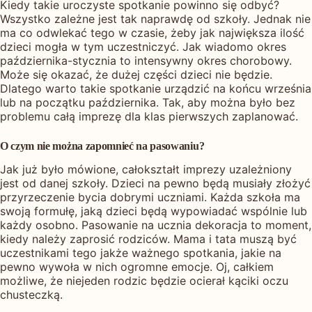
Kiedy takie uroczyste spotkanie powinno się odbyć?
Wszystko zależne jest tak naprawdę od szkoły. Jednak nie
ma co odwlekać tego w czasie, żeby jak największa ilość
dzieci mogła w tym uczestniczyć. Jak wiadomo okres
października-stycznia to intensywny okres chorobowy.
Może się okazać, że dużej części dzieci nie będzie.
Dlatego warto takie spotkanie urządzić na końcu września
lub na początku października. Tak, aby można było bez
problemu całą imprezę dla klas pierwszych zaplanować.
O czym nie można zapomnieć na pasowaniu?
Jak już było mówione, całokształt imprezy uzależniony
jest od danej szkoły. Dzieci na pewno będą musiały złożyć
przyrzeczenie bycia dobrymi uczniami. Każda szkoła ma
swoją formułę, jaką dzieci będą wypowiadać wspólnie lub
każdy osobno. Pasowanie na ucznia dekoracja to moment,
kiedy należy zaprosić rodziców. Mama i tata muszą być
uczestnikami tego jakże ważnego spotkania, jakie na
pewno wywoła w nich ogromne emocje. Oj, całkiem
możliwe, że niejeden rodzic będzie ocierał kąciki oczu
chusteczką.