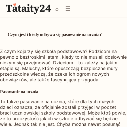
P
☰
⌕
r
z
e
j
d
Czym jest i kiedy odbywa się pasowanie na ucznia?
ź
d
o
Z czym kojarzy się szkoła podstawowa? Rodzicom na
t
pewno z beztroskimi latami, kiedy to nie musieli dosłownie
r
niczym się przejmować. Dzieciom – to zależy na jakim
e
etapie są. Maluchy, które opuszczają bezpieczne mury
ś
przedszkolne wiedzą, że czeka ich ogrom nowych
c
obowiązków, ale także fascynująca przygoda.
i
Pasowanie na ucznia
To także pasowanie na ucznia, które dla tych małych
dzieci oznacza, że oficjalnie zostali przyjęci w poczet
braci uczniowskiej szkoły podstawowej. Może ktoś powie,
że to uroczystość jakich w szkole odbywać się będzie
wiele. Jednak tak nie jest. Chyba można nawet posunąć