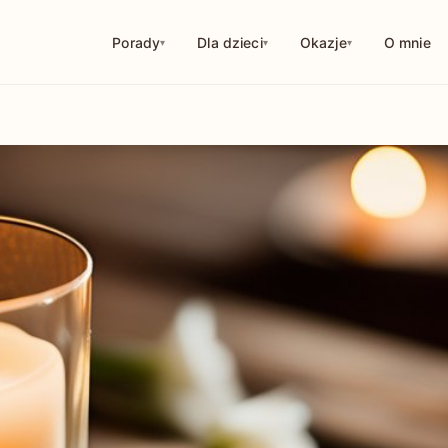
Porady
Dla dzieci
Okazje
O mnie
114
250
126
10
29
56
44
18
32
1
9