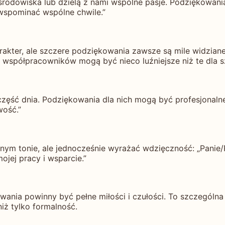
odowiska lub dzielą z nami wspólne pasje. Podziękowania d
wspominać wspólne chwile.”
arakter, ale szczere podziękowania zawsze są mile widzia
 współpracowników mogą być nieco luźniejsze niż te dla s
ęść dnia. Podziękowania dla nich mogą być profesjonalne,
wość.”
ym tonie, ale jednocześnie wyrażać wdzięczność: „Panie/P
jej pracy i wsparcie.”
owania powinny być pełne miłości i czułości. To szczególn
iż tylko formalność.