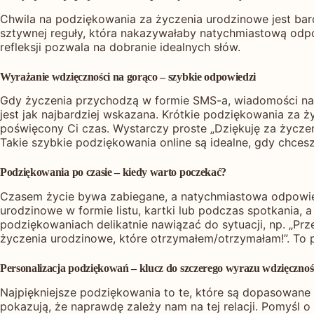
Chwila na podziękowania za życzenia urodzinowe jest bardz
sztywnej reguły, która nakazywałaby natychmiastową odpo
refleksji pozwala na dobranie idealnych słów.
Wyrażanie wdzięczności na gorąco – szybkie odpowiedzi
Gdy życzenia przychodzą w formie SMS-a, wiadomości na
jest jak najbardziej wskazana. Krótkie podziękowania za 
poświęcony Ci czas. Wystarczy proste „Dziękuję za życzenia
Takie szybkie podziękowania online są idealne, gdy chce
Podziękowania po czasie – kiedy warto poczekać?
Czasem życie bywa zabiegane, a natychmiastowa odpowiedź
urodzinowe w formie listu, kartki lub podczas spotkania,
podziękowaniach delikatnie nawiązać do sytuacji, np. „Pr
życzenia urodzinowe, które otrzymałem/otrzymałam!”. To po
Personalizacja podziękowań – klucz do szczerego wyrazu wdzięcznoś
Najpiękniejsze podziękowania to te, które są dopasowane d
pokazują, że naprawdę zależy nam na tej relacji. Pomyśl o 