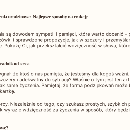
nia urodzinowe: Najlepsze sposoby na reakcję
ia są dowodem sympatii i pamięci, które warto docenić – p
azówki i sprawdzone propozycje, jak w szczery i przemyś
ie. Pokażę Ci, jak przekształcić wdzięczność w słowa, któr
radnik od serca
nał, że ktoś o nas pamięta, że jesteśmy dla kogoś ważni. 
zery i adekwatny do sytuacji? Właśnie o tym jest ten art
jak same życzenia. Pamiętaj, że forma podziękowań może 
kartkę.
rcy. Niezależnie od tego, czy szukasz prostych, szybkich
jak wyrazić wdzięczność za życzenia w sposób, który będzie
nowe?