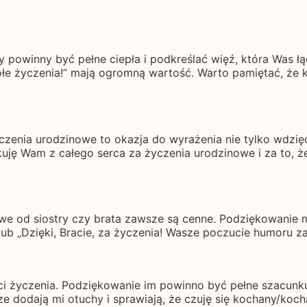
y powinny być pełne ciepła i podkreślać więź, która Was ł
sołe życzenia!” mają ogromną wartość. Warto pamiętać, że
zenia urodzinowe to okazja do wyrażenia nie tylko wdzięc
kuję Wam z całego serca za życzenia urodzinowe i za to, ż
e od siostry czy brata zawsze są cenne. Podziękowanie mo
 lub „Dzięki, Bracie, za życzenia! Wasze poczucie humoru z
 życzenia. Podziękowanie im powinno być pełne szacunku i
 dodają mi otuchy i sprawiają, że czuję się kochany/koch