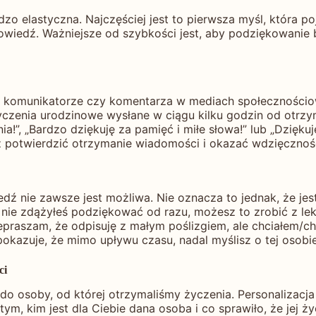
o elastyczna. Najczęściej jest to pierwsza myśl, która po
wiedź. Ważniejsze od szybkości jest, aby podziękowanie b
 komunikatorze czy komentarza w mediach społecznościo
życzenia urodzinowe wysłane w ciągu kilku godzin od otrz
!”, „Bardzo dziękuję za pamięć i miłe słowa!” lub „Dziękuj
sz potwierdzić otrzymanie wiadomości i okazać wdzięczno
 nie zawsze jest możliwa. Nie oznacza to jednak, że jest
 a nie zdążyłeś podziękować od razu, możesz to zrobić z 
zepraszam, że odpisuję z małym poślizgiem, ale chciałem/
kazuje, że mimo upływu czasu, nadal myślisz o tej osobie 
ci
o osoby, od której otrzymaliśmy życzenia. Personalizacja 
tym, kim jest dla Ciebie dana osoba i co sprawiło, że jej ż