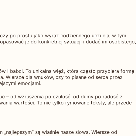
a, czy po prostu jako wyraz codziennego uczucia; w tym
dopasować je do konkretnej sytuacji i dodać im osobistego,
w i babci. To unikalna więź, która często przybiera formę
a. Wiersze dla wnuków, czy to pisane od serca przez
iejszymi emocjami.
zuć – od wzruszenia po czułość, od dumy po radość z
ania wartości. To nie tylko rymowane teksty, ale przede
ym „najlepszym” są właśnie nasze słowa. Wiersze od