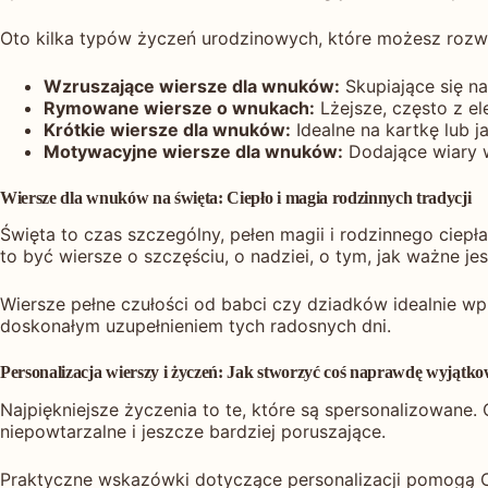
Oto kilka typów życzeń urodzinowych, które możesz rozw
Wzruszające wiersze dla wnuków:
Skupiające się na
Rymowane wiersze o wnukach:
Lżejsze, często z e
Krótkie wiersze dla wnuków:
Idealne na kartkę lub 
Motywacyjne wiersze dla wnuków:
Dodające wiary we
Wiersze dla wnuków na święta: Ciepło i magia rodzinnych tradycji
Święta to czas szczególny, pełen magii i rodzinnego cie
to być wiersze o szczęściu, o nadziei, o tym, jak ważne je
Wiersze pełne czułości od babci czy dziadków idealnie wp
doskonałym uzupełnieniem tych radosnych dni.
Personalizacja wierszy i życzeń: Jak stworzyć coś naprawdę wyjątk
Najpiękniejsze życzenia to te, które są spersonalizowane. 
niepowtarzalne i jeszcze bardziej poruszające.
Praktyczne wskazówki dotyczące personalizacji pomogą Ci 