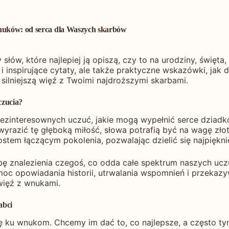
wnuków: od serca dla Waszych skarbów
łów, które najlepiej ją opiszą, czy to na urodziny, święt
i inspirujące cytaty, ale także praktyczne wskazówki, jak 
ilniejszą więź z Twoimi najdroższymi skarbami.
czucia?
bezinteresownych uczuć, jakie mogą wypełnić serce dziadkó
yrazić tę głęboką miłość, słowa potrafią być na wagę złot
ostem łączącym pokolenia, pozwalając dzielić się najpiękn
bę znalezienia czegoś, co odda całe spektrum naszych uc
c opowiadania historii, utrwalania wspomnień i przekazyw
więź z wnukami.
abci
się ku wnukom. Chcemy im dać to, co najlepsze, a często t