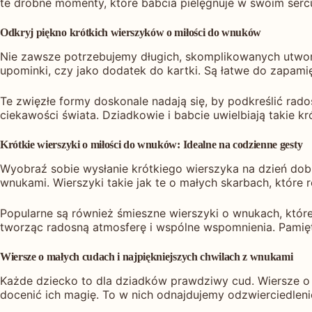
te drobne momenty, które babcia pielęgnuje w swoim sercu
Odkryj piękno krótkich wierszyków o miłości do wnuków
Nie zawsze potrzebujemy długich, skomplikowanych utworó
upominki, czy jako dodatek do kartki. Są łatwe do zapamięt
Te zwięzłe formy doskonale nadają się, by podkreślić rad
ciekawości świata. Dziadkowie i babcie uwielbiają takie k
Krótkie wierszyki o miłości do wnuków: Idealne na codzienne gesty
Wyobraź sobie wysłanie krótkiego wierszyka na dzień dobr
wnukami. Wierszyki takie jak te o małych skarbach, które 
Popularne są również śmieszne wierszyki o wnukach, któr
tworząc radosną atmosferę i wspólne wspomnienia. Pamięt
Wiersze o małych cudach i najpiękniejszych chwilach z wnukami
Każde dziecko to dla dziadków prawdziwy cud. Wiersze o 
docenić ich magię. To w nich odnajdujemy odzwierciedlenie