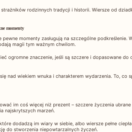
strażników rodzinnych tradycji i historii. Wiersze od dziad
ażne momenty
le pewne momenty zasługują na szczególne podkreślenie. 
odają magii tym ważnym chwilom.
eć ogromne znaczenie, jeśli są szczere i dopasowane do o
się nad wiekiem wnuka i charakterem wydarzenia. To, co s
ować im coś więcej niż prezent – szczere życzenia ubran
nia najskrytszych marzeń.
óre dodadzą im wiary w siebie, albo wiersze pełne ciepła
cję do stworzenia niepowtarzalnych życzeń.