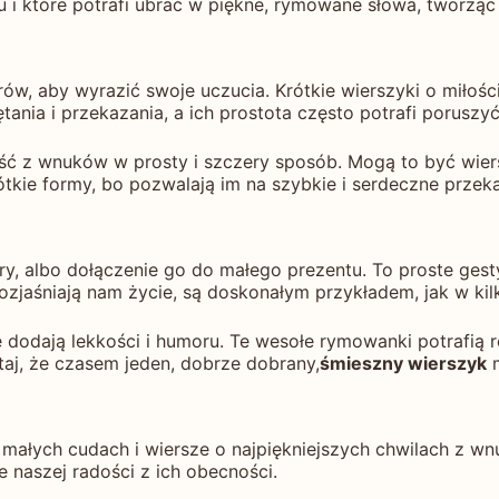
 i które potrafi ubrać w piękne, rymowane słowa, tworząc
w, aby wyrazić swoje uczucia. Krótkie wierszyki o miłośc
ania i przekazania, a ich prostota często potrafi poruszyć 
ość z wnuków w prosty i szczery sposób. Mogą to być wier
rótkie formy, bo pozwalają im na szybkie i serdeczne przek
y, albo dołączenie go do małego prezentu. To proste gest
rozjaśniają nam życie, są doskonałym przykładem, jak w kil
e dodają lekkości i humoru. Te wesołe rymowanki potrafią
aj, że czasem jeden, dobrze dobrany,
śmieszny wierszyk
m
małych cudach i wiersze o najpiękniejszych chwilach z w
 naszej radości z ich obecności.