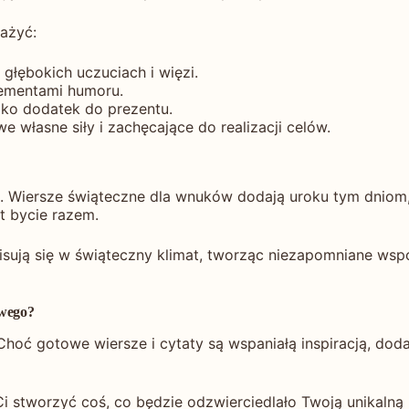
ażyć:
 głębokich uczuciach i więzi.
lementami humoru.
jako dodatek do prezentu.
 własne siły i zachęcające do realizacji celów.
pła. Wiersze świąteczne dla wnuków dodają uroku tym dnio
st bycie razem.
isują się w świąteczny klimat, tworząc niezapomniane wspo
owego?
Choć gotowe wiersze i cytaty są wspaniałą inspiracją, doda
stworzyć coś, co będzie odzwierciedlało Twoją unikalną re