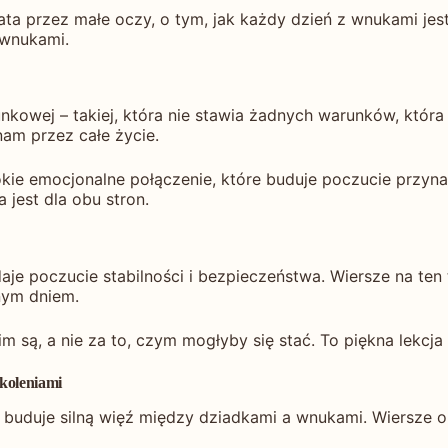
ta przez małe oczy, o tym, jak każdy dzień z wnukami jest
 wnukami.
kowej – takiej, która nie stawia żadnych warunków, która
nam przez całe życie.
kie emocjonalne połączenie, które buduje poczucie przynal
 jest dla obu stron.
e poczucie stabilności i bezpieczeństwa. Wiersze na ten t
nym dniem.
 są, a nie za to, czym mogłyby się stać. To piękna lekcja 
koleniami
uduje silną więź między dziadkami a wnukami. Wiersze o w