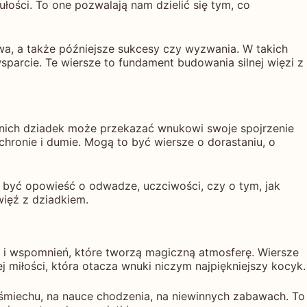
łości. To one pozwalają nam dzielić się tym, co
owa, a także późniejsze sukcesy czy wyzwania. W takich
parcie. Te wiersze to fundament budowania silnej więzi z
w nich dziadek może przekazać wnukowi swoje spojrzenie
ochronie i dumie. Mogą to być wiersze o dorastaniu, o
e być opowieść o odwadze, uczciwości, czy o tym, jak
więź z dziadkiem.
w i wspomnień, które tworzą magiczną atmosferę. Wiersze
miłości, która otacza wnuki niczym najpiękniejszy kocyk.
uśmiechu, na nauce chodzenia, na niewinnych zabawach. To