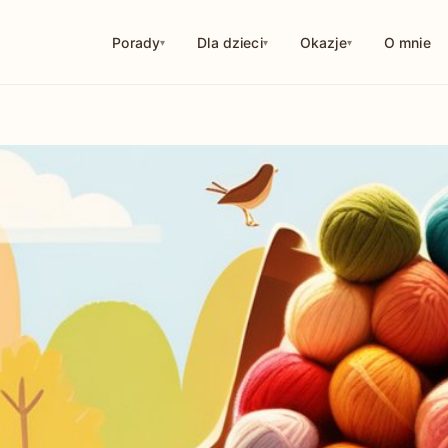
Porady
Dla dzieci
Okazje
O mnie
114
252
126
10
29
56
44
18
32
1
9