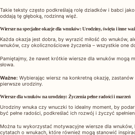
Takie teksty często podkreślają rolę dziadków i babci jako 
oddają tę głęboką, rodzinną więź.
Wiersze na specjalne okazje dla wnuków: Urodziny, święta i inne w
Każda okazja jest dobra, by wyrazić miłość do wnuków, a
wnuków, czy okolicznościowe życzenia – wszystkie one d
Pamiętajmy, że nawet krótkie wiersze dla wnuków mogą mi
słowa.
Ważne:
Wybierając wiersz na konkretną okazję, zastanów 
pierwsze urodziny.
Wiersze dla wnuków na urodziny: Życzenia pełne radości i marzeń
Urodziny wnuka czy wnuczki to idealny moment, by podar
być pełne radości, podkreślać ich rozwój i życzyć spełnie
Można tu wykorzystać motywacyjne wiersze dla wnuków, kt
cytatach o wnukach, które również mogą stanowić inspira