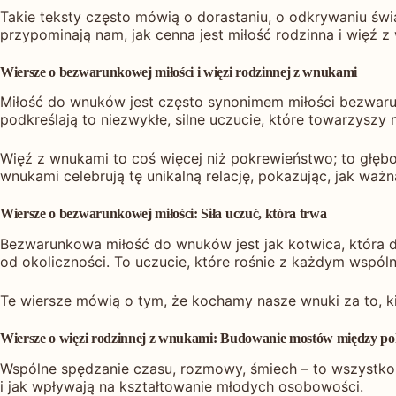
Takie teksty często mówią o dorastaniu, o odkrywaniu świa
przypominają nam, jak cenna jest miłość rodzinna i więź z
Wiersze o bezwarunkowej miłości i więzi rodzinnej z wnukami
Miłość do wnuków jest często synonimem miłości bezwarun
podkreślają to niezwykłe, silne uczucie, które towarzyszy 
Więź z wnukami to coś więcej niż pokrewieństwo; to głębo
wnukami celebrują tę unikalną relację, pokazując, jak ważna
Wiersze o bezwarunkowej miłości: Siła uczuć, która trwa
Bezwarunkowa miłość do wnuków jest jak kotwica, która daj
od okoliczności. To uczucie, które rośnie z każdym wspól
Te wiersze mówią o tym, że kochamy nasze wnuki za to, kim
Wiersze o więzi rodzinnej z wnukami: Budowanie mostów między po
Wspólne spędzanie czasu, rozmowy, śmiech – to wszystko b
i jak wpływają na kształtowanie młodych osobowości.