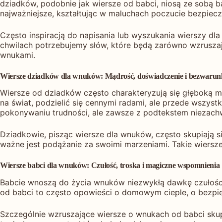
dziadków, podobnie jak wiersze od babci, niosą ze sobą b
najważniejsze, kształtując w maluchach poczucie bezpiecze
Często inspiracją do napisania lub wyszukania wierszy dl
chwilach potrzebujemy słów, które będą zarówno wzruszają
wnukami.
Wiersze dziadków dla wnuków: Mądrość, doświadczenie i bezwarun
Wiersze od dziadków często charakteryzują się głęboką m
na świat, podzielić się cennymi radami, ale przede wszyst
pokonywaniu trudności, ale zawsze z podtekstem niezach
Dziadkowie, pisząc wiersze dla wnuków, często skupiają s
ważne jest podążanie za swoimi marzeniami. Takie wiersz
Wiersze babci dla wnuków: Czułość, troska i magiczne wspomnienia
Babcie wnoszą do życia wnuków niezwykłą dawkę czułości i
od babci to często opowieści o domowym cieple, o bezpiec
Szczególnie wzruszające wiersze o wnukach od babci skup