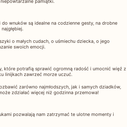
 niepowtarzalne pamiątki.
i do wnuków są idealne na codzienne gesty, na drobne
najgłębiej.
szyki o małych cudach, o uśmiechu dziecka, o jego
azanie swoich emocji.
y, które potrafią sprawić ogromną radość i umocnić więź z
ku linijkach zawrzeć morze uczuć.
 rozbawić zarówno najmłodszych, jak i samych dziadków,
oże zdziałać więcej niż godzinna przemowa!
nukami pozwalają nam zatrzymać te ulotne momenty i