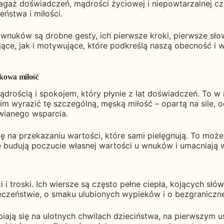
agaż doświadczeń, mądrości życiowej i niepowtarzalnej czu
ństwa i miłości.
a wnuków są drobne gesty, ich pierwsze kroki, pierwsze sł
ce, jak i motywujące, które podkreślą naszą obecność i ws
kowa miłość
ądrością i spokojem, który płynie z lat doświadczeń. To 
kim wyrazić tę szczególną, męską miłość – opartą na sile, 
wianego wsparcia.
ię na przekazaniu wartości, które sami pielęgnują. To moż
e budują poczucie własnej wartości u wnuków i umacniają 
 troski. Ich wiersze są często pełne ciepła, kojących słó
zeństwie, o smaku ulubionych wypieków i o bezgranicznej 
iają się na ulotnych chwilach dzieciństwa, na pierwszym 