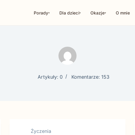
Porady
Dla dzieci
Okazje
O mnie
114
249
126
10
29
56
42
18
32
1
9
Artykuły: 0
Komentarze: 153
Życzenia