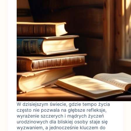
W dzisiejszym świecie, gdzie tempo życia
często nie pozwala na głębsze refleksje,
wyrażenie szczerych i mądrych życzeń
urodzinowych dla bliskiej osoby staje się
wyzwaniem, a jednocześnie kluczem do