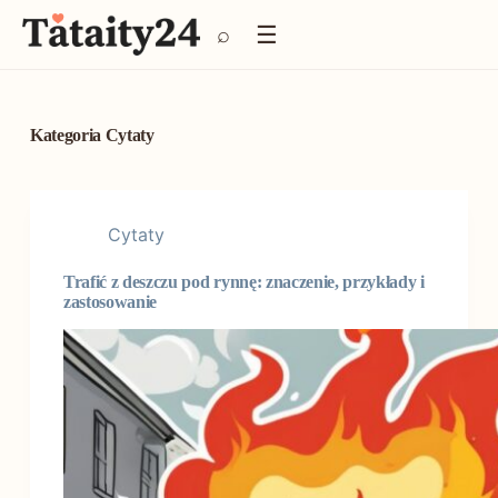
P
☰
⌕
r
z
e
j
d
Kategoria
Cytaty
ź
d
o
t
Cytaty
r
e
Trafić z deszczu pod rynnę: znaczenie, przykłady i
ś
zastosowanie
c
i